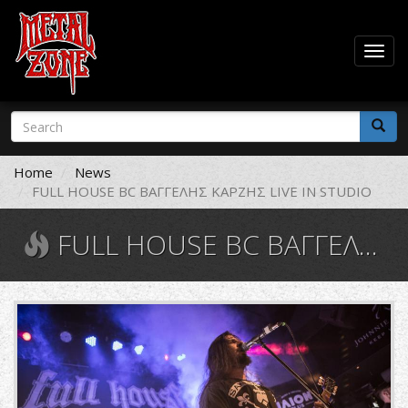
Togg
navig
Skip
Search
to
form
main
Search
content
Home
News
FULL HOUSE BC ΒΑΓΓΕΛΗΣ ΚΑΡΖΗΣ LIVE IN STUDIO
FULL HOUSE BC ΒΑΓΓΕΛΗΣ ΚΑΡΖΗΣ LIVE IN STUDIO
FHBC-
1.jpg