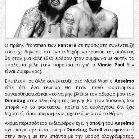
Ο πρώην frontman των
Pantera
σε πρόσφατη συνέντευξή
του είχε δηλώσει ότι ένα ενδεχόμενο reunion της μπάντας
θα ήταν μια καλή ιδέα εφόσον ήταν σύμφωνα με αυτήν τα
υπόλοιπα μέλη (την παρούσα στιγμή ο
Vinnie Paul
δεν
είναι σύμφωνος).
Επιπλέον, σε άλλη συνέντευξη στο Metal Wani ο
Anselmo
είπε ότι ένα reunion θα ήταν πολύ φορτισμένο
συναισθηματικά και «το να μην βλέπω τον αδερφό μου τον
Dimebag
στην άλλη άκρη της σκηνής θα ήταν δύσκολο, δεν
μπορώ να το φανταστώ, πρέπει να ομολογήσω ότι έχω
διχαστεί, είμαι μπερδεμένος σχετικά με αυτό το θέμα».
Ακόμα περισσότερο ενδιαφέρον έχει η άποψη του
Anselmo
σχετικά με την περίπτωση ο
Dimebag Darell
να εμφανιστεί
στην σκηνή με την μπάντα με την μορφή ολογράμματος,