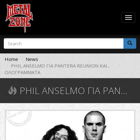
Togg
navig
Skip
Search
to
form
main
Search
content
Home
News
PHIL ANSELMO ΓΙΑ PANTERA REUNION ΚΑΙ...
ΟΛΟΓΡΑΜΜΑΤΑ
PHIL ANSELMO ΓΙΑ PANTERA REUNION ΚΑΙ... ΟΛΟΓΡΑΜΜΑΤΑ
dimephil.jpg