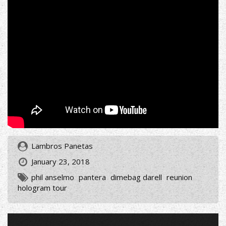
Lambros Panetas
January 23, 2018
phil anselmo
pantera
dimebag darell
reunion
hologram tour