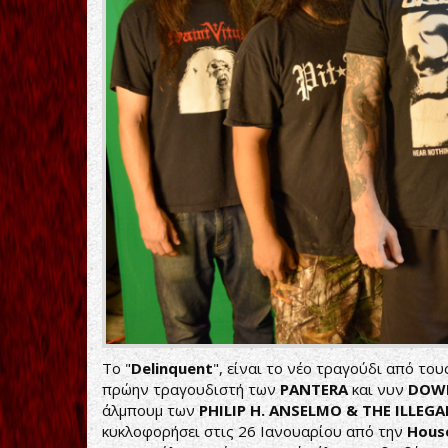
To "
Delinquent
", είναι το νέο τραγούδι από το
πρώην τραγουδιστή των
PANTERA
και νυν
DOW
άλμπουμ των
PHILIP
H.
ANSELMO &
THE
ILLEG
κυκλοφορήσει στις 26 Ιανουαρίου από την
Hous