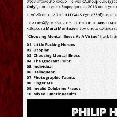
στον υπόλοιπο κόσμο. Το νέο άλμπουμ διαδέχεται
Only
", που είχε κυκλοφορήσει το 2013 και είχε ει
Η σύνθεση των
THE
ILLEGALS
έχει αλλάξει αρκε
Τον Οκτώβριο του 2015, Οι
PHILIP
H.
ANSELMO
κιθαρίστα
Marzi
Montazeri
τον οποίο αντικατέ
"
Choosing Mental Illness As A Virtue
" track listi
01. Little Fucking Heroes
02. Utopian
03. Choosing Mental Illness
04. The Ignorant Point
05. Individual
06. Delinquent
07. Photographic Taunts
08. Finger Me
09. Invalid Colubrine Frauds
10. Mixed Lunatic Results