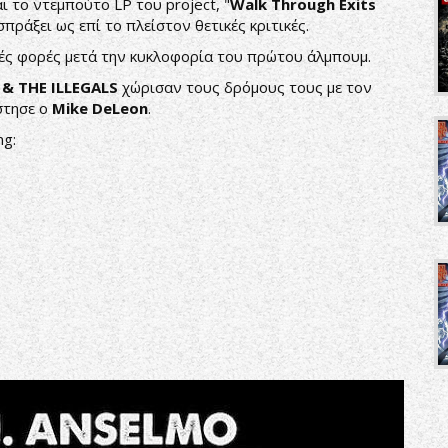
 το ντεμπούτο LP του project, "
Walk
Through
Exits
σπράξει ως επί το πλείστον θετικές κριτικές.
τές φορές μετά την κυκλοφορία του πρώτου άλμπουμ.
 &
THE
ILLEGALS
χώρισαν τους δρόμους τους με τον
στησε ο
Mike
DeLeon
.
ng: