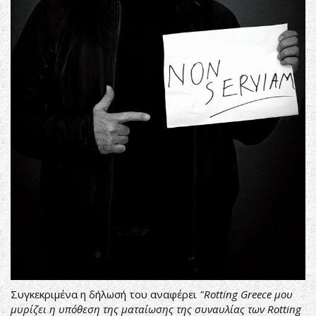
Συγκεκριμένα η δήλωσή του αναφέρει
"Rotting Greece μου
μυρίζει η υπόθεση της ματαίωσης της συναυλίας των Rotting