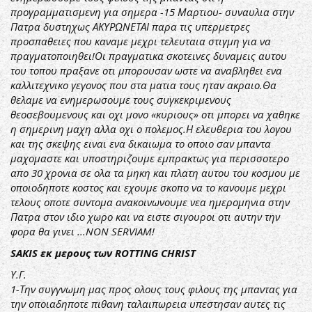
προγραμματισμενη για σημερα -15 Μαρτιου- συναυλια στην
Πατρα δυστηχως ΑΚΥΡΩΝΕΤΑΙ παρα τις υπερμετρες
προσπαθειες που καναμε μεχρι τελευταια στιγμη για να
πραγματοποιηθει!Οι πραγματικα σκοτεινες δυναμεις αυτου
του τοπου πραξανε οτι μπορουσαν ωστε να αναβληθει ενα
καλλιτεχνικο γεγονος που στα ματια τους ηταν ακραιο.Θα
θελαμε να ενημερωσουμε τους συγκεκριμενους
θεοσεβουμενους και οχι μονο «κυριους» οτι μπορει να χαθηκε
η σημερινη μαχη αλλα οχι ο πολεμος.Η ελευθερια του λογου
και της σκεψης ειναι ενα δικαιωμα το οποιο σαν μπαντα
μαχομαστε και υποστηριζουμε εμπρακτως για περισσοτερο
απο 30 χρονια σε ολα τα μηκη και πλατη αυτου του κοσμου με
οποιοδηποτε κοστος και εχουμε σκοπο να το κανουμε μεχρι
τελους οποτε συντομα ανακοινωνουμε νεα ημερομηνια στην
Πατρα στον ιδιο χωρο και να ειστε σιγουροι οτι αυτην την
φορα θα γινει ...NON SERVIAM!
SAKIS εκ μερους των ROTTING CHRIST
Υ.Γ.
1-Την συγγνωμη μας προς ολους τους φιλους της μπαντας για
την οποιαδηποτε πιθανη ταλαιπωρεια υπεστησαν αυτες τις