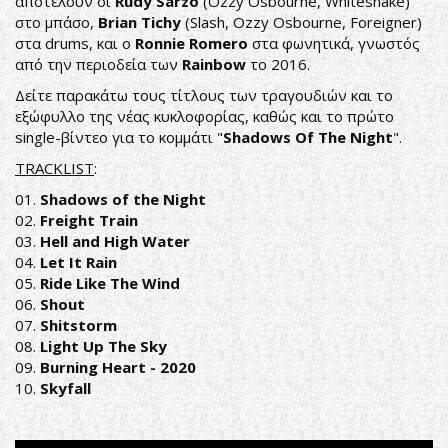
αποτελούν οι
Rudy Sarzo
(Ozzy Osbourne, Whitesnake)
στο μπάσο,
Brian Tichy
(Slash, Ozzy Osbourne, Foreigner)
στα drums, και ο
Ronnie Romero
στα φωνητικά, γνωστός
από την περιοδεία των
Rainbow
το 2016.
Δείτε παρακάτω τους τίτλους των τραγουδιών και το
εξώφυλλο της νέας κυκλοφορίας, καθώς και το πρώτο
single-βίντεο για το κομμάτι "
Shadows Of The Night
".
ΤRACKLIST
:
01.
Shadows of the Night
02.
Freight Train
03.
Hell and High Water
04.
Let It Rain
05.
Ride Like The Wind
06.
Shout
07.
Shitstorm
08.
Light Up The Sky
09.
Burning Heart - 2020
10.
Skyfall