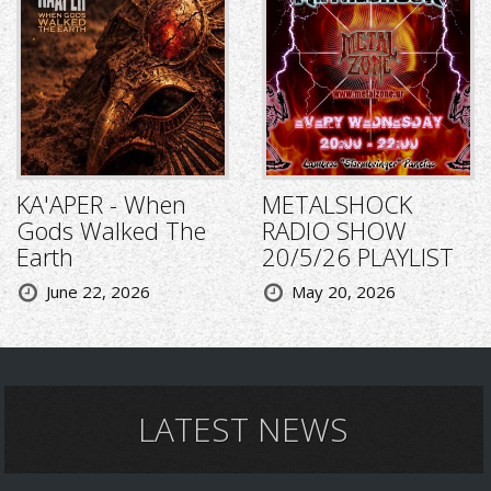
KA'APER - When
METALSHOCK
Gods Walked The
RADIO SHOW
Earth
20/5/26 PLAYLIST
June 22, 2026
May 20, 2026
LATEST NEWS