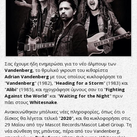
Σας έχουμε ήδη ενημερώσει για το νέο άλμπουμ των
Vandenberg
, το θρυλικό γκρουπ του κιθαρίστα
Adrian
Vandenberg
με τους οποίους κυκλοφόρησε τα
"
Vandenberg
" (1982), "
Heading for a Storm
" (1983) και
"
Alibi
" (1985), και ηχογράφησε ύμνους σαν τα "
Fighting
Against the World
" και "
Waiting for the Νight
" πριν
πάει στους
Whitesnake
.
Ανακοινώθηκαν μπόλικες νέες πληροφορίες, όπως ότι ο
δίσκος θα λέγεται τελικά "
2020
", και θα κυκλοφορήσει στις
29 Μαΐου από την Mascot Records/Mascot Label Group. Τη
νέα σύνθεση της μπάντας, πέρα από τον Vandenberg,