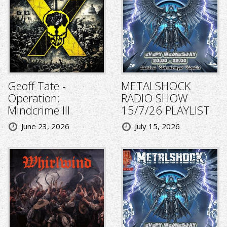
Geoff Tate -
METALSHOCK
Operation:
RADIO SHOW
Mindcrime III
15/7/26 PLAYLIST
June 23, 2026
July 15, 2026