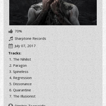
70%
Sharptone Records
July 07, 2017
Tracks:
The Nihilist
Paragon
Spineless
Regression
Dissonance
Quarantine
The Illusionist
Dimitris Tsaousidis