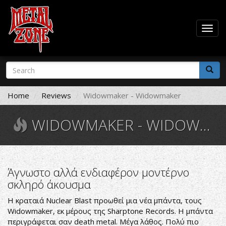
Togg
navig
Skip
Search
to
form
main
Search
content
Home
Reviews
Widowmaker - Widowmaker
WIDOWMAKER - WIDOWMAKER
Άγνωστο αλλά ενδιαφέρον μοντέρνο
σκληρό άκουσμα
Η κραταιά Nuclear Blast προωθεί μια νέα μπάντα, τους
Widowmaker, εκ μέρους της Sharptone Records. Η μπάντα
περιγράφεται σαν death metal. Μέγα λάθος. Πολύ πιο