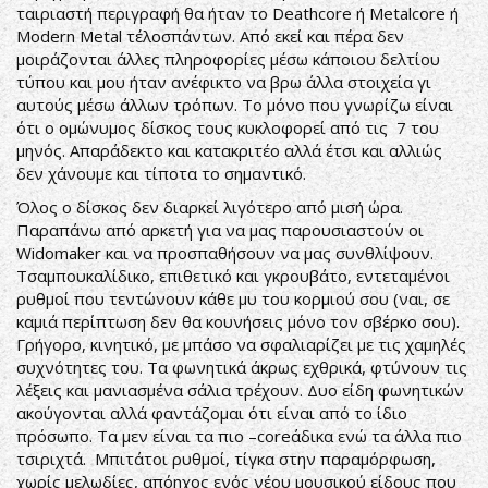
ταιριαστή περιγραφή θα ήταν το Deathcore ή Metalcore ή
Modern Metal τέλοσπάντων. Από εκεί και πέρα δεν
μοιράζονται άλλες πληροφορίες μέσω κάποιου δελτίου
τύπου και μου ήταν ανέφικτο να βρω άλλα στοιχεία γι
αυτούς μέσω άλλων τρόπων. Το μόνο που γνωρίζω είναι
ότι ο ομώνυμος δίσκος τους κυκλοφορεί από τις 7 του
μηνός. Απαράδεκτο και κατακριτέο αλλά έτσι και αλλιώς
δεν χάνουμε και τίποτα το σημαντικό.
Όλος ο δίσκος δεν διαρκεί λιγότερο από μισή ώρα.
Παραπάνω από αρκετή για να μας παρουσιαστούν οι
Widomaker και να προσπαθήσουν να μας συνθλίψουν.
Τσαμπουκαλίδικο, επιθετικό και γκρουβάτο, εντεταμένοι
ρυθμοί που τεντώνουν κάθε μυ του κορμιού σου (ναι, σε
καμιά περίπτωση δεν θα κουνήσεις μόνο τον σβέρκο σου).
Γρήγορο, κινητικό, με μπάσο να σφαλιαρίζει με τις χαμηλές
συχνότητες του. Τα φωνητικά άκρως εχθρικά, φτύνουν τις
λέξεις και μανιασμένα σάλια τρέχουν. Δυο είδη φωνητικών
ακούγονται αλλά φαντάζομαι ότι είναι από το ίδιο
πρόσωπο. Τα μεν είναι τα πιο –coreάδικα ενώ τα άλλα πιο
τσιριχτά. Μπιτάτοι ρυθμοί, τίγκα στην παραμόρφωση,
χωρίς μελωδίες, απόηχος ενός νέου μουσικού είδους που