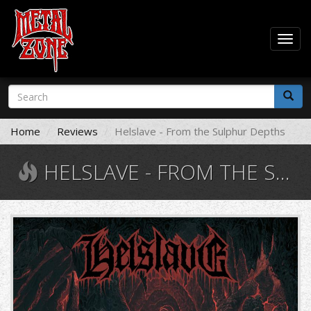
Togg
navig
Skip
Search
to
form
main
Search
content
Home
Reviews
Helslave - From the Sulphur Depths
HELSLAVE - FROM THE SULPHUR DEPTHS
helslave_cover.jpg