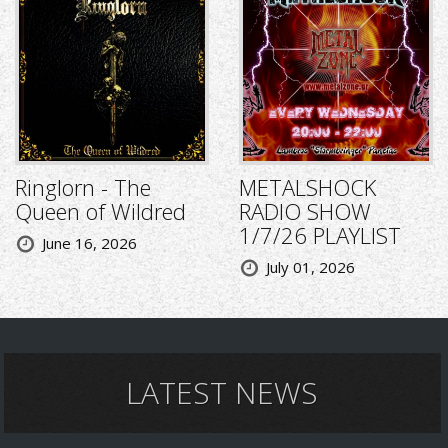
Ringlorn - The
METALSHOCK
Queen of Wildred
RADIO SHOW
1/7/26 PLAYLIST
June 16, 2026
July 01, 2026
LATEST NEWS