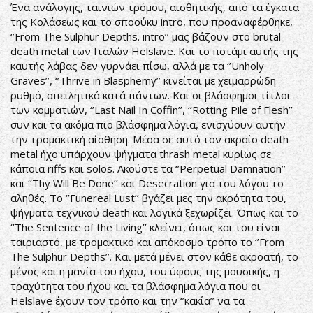
Ένα ανάλογης, ταινιών τρόμου, αισθητικής, από τα έγκατα
της Κολάσεως και το σποούκυ intro, που προαναφέρθηκε,
‘’From The Sulphur Depths. intro’’ μας βάζουν στο brutal
death metal των Ιταλών Helslave. Και το ποτάμι αυτής της
καυτής λάβας δεν γυρνάει πίσω, αλλά με τα ‘’Unholy
Graves’’, ‘’Thrive in Blasphemy’’ κινείται με χειμαρρώδη
ρυθμό, απειλητικά κατά πάντων. Και οι βλάσφημοι τίτλοι
των κομματιών, ‘’Last Nail In Coffin’’, ‘’Rotting Pile of Flesh’’
συν και τα ακόμα πιο βλάσφημα λόγια, ενισχύουν αυτήν
την τρομακτική αίσθηση. Μέσα σε αυτό τον ακραίο death
metal ήχο υπάρχουν ψήγματα thrash metal κυρίως σε
κάποια riffs και solos. Ακούστε τα ‘’Perpetual Damnation’’
και ‘’Thy Will Be Done’’ και Desecration για του λόγου το
αληθές. Το ‘’Funereal Lust’’ βγάζει μες την ακρότητα του,
ψήγματα τεχνικού death και λογικά ξεχωρίζει. Όπως και το
‘’The Sentence of the Living’’ κλείνει, όπως και του είναι
ταιριαστό, με τρομακτικό και απόκοσμο τρόπο το ‘’From
The Sulphur Depths’’. Και μετά μένει στον κάθε ακροατή, το
μένος και η μανία του ήχου, του ύφους της μουσικής, η
τραχύτητα του ήχου και τα βλάσφημα λόγια που οι
Helslave έχουν τον τρόπο και την ‘’κακία’’ να τα