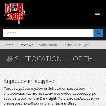
Togg
navig
Skip
Search
to
form
main
Search
content
Home
Reviews
Suffocation - ...of the Dark Light
SUFFOCATION - ...OF THE DARK LIGHT
Δημιουργική καφρίλα
Τριάντα χρόνια σχεδόν οι Suffocation καφρίζουν
δημιουργικά, και πια έφτασαν στο όγδοο ανοσιούργημα
τους με τίτλο ...of the Dark Light. Το οποίο κυκλοφορεί και
οπλοφορεί ελεύθερο από την Nuclear Blast.