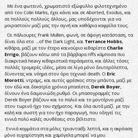
Με ένα φωτεινό, χρωματιστό εξώφυλλο φιλοτεχνημένο
από τον Colin Marks, έχει κάνει και σε Aborted, Exodus, και
σε πολλούς πολλούς άλλους, μας υποδέχονται για να
μοιραστούν μαζί μας την αγνή και καθάρια καφρίλα τους.
Οι πάλιουρες Frank Mullen, φωνή, σε άψογη κατάσταση, τα
δίνει όλα στο ...of the Dark Light, και
Terrance Hobbs
,
κιθάρα, μαζί με τον έτερο καινούριο κιθαρίστα
Charlie
Errigo
, βάζουν κάτω από τα βάρβαρα riffs κάμποσα πιο
διακριτικά heavy κιθαριστικά περάσματα, και άλλες τόσες
πολλές τρομερές ιδέες, μέσα σε λίγα μόνο δευτερόλεπτα,
δίνοντας και νόημα στον όρο τεχνικό death. Ο
Eric
Morotti
, ντραμς, και αυτός φρέσκος στην μπάντα, μαζί με
τον εδώ και δεκατρία χρόνια μπασίστα,
Derek Boyer
,
δίνουν ένα δαιμονιώδη ρυθμό. Οι μπασογραμμές του
Derek Boyer βάζουν και το παλιό και το μοντέρνο μαζί
στον τωρινό ήχο του σχήματος. Και όλα αυτά μαζί με την
καλή και σωστή για τον ήχο παραγωγή, που οδηγεί τις
εννιά πολύ καλές συνθέσεις στο βέλτιστο.
Εννιά κομμάτια στα μόλις τριανταέξι λεπτά, και η ακρόαση
μόνο ευχαρίστηση και χαμόγελα μπορεί να μου