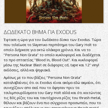
ΔΩΔΕΚΑΤΟ ΒΗΜΑ ΓΙΑ EXODUS
Έφτασε η ώρα για τον δωδέκατο δίσκο των Exodus. Τώρα
που τελείωσε το Slayerικο περπάτημα του Gary Holt το
οποίο διήρκεσε για οκτώ ολάκερα χρόνια. Και να το
‘’Persona Non Grata’’ το οποίο κυκλοφορεί και διαδέχεται
το προ επταετίας ‘’Blood In, Blood Out’’. Και κυκλοφορεί
μέσω της Nuclear Blast σε διάφορες cd, tape και 12’’ vinyl
εκδόσεις, αλλά και ψηφιακά.
Αμέσως με το που βάζεις ‘’Persona Non Grata’’
καταλαβαίνεις ότι οι Exodus είναι ακόμα εδώ ακμαίοι, ότι
συνεχίζουν απο εκεί που το άφησαν πριν τα
τσιλιμπουρδίσματα του Gary Holt αλλά και ότι κοιτώντας
τις 80ς ρίζες του και ταυτόχρονα ρίζες του thrash metal,
θέλουν και βάζουν ένα πιο σύγχρονο προσωπείο, που το
ταιριάζουν απόλυτα με την σαραντάχρονη thrash metal