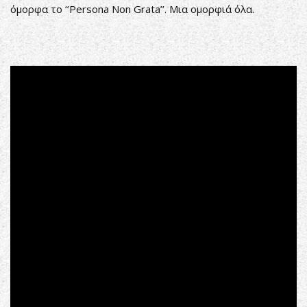
όμορφα το ‘’Persona Non Grata’’. Μια ομορφιά όλα.