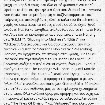
ψυχή και καρδιά τους. Και όλα αυτά φυσικά είναι πολύ
ωραία. Γιατί σε αυτήν την μια ώρα που διαρκεί το ‘’Persona
Non Grata’’ και τα μια όμορφη ντουζίνα κομμάτια του
παίρνεις και απολαμβάνεις όλα τα καλά του thrash metal,
χωρίς να σκέφτεσαι το πόσες φορές αυτά τα έχεις ξανά
ακούσει. Και θα κοπανηθείς ακολουθώντας τα riff, από Holt
και Altus και τα κελεύσματα των τυμπάνων, από Hunting,
στα ‘’R.E.M.F’’, ‘’Slipping Into Madness’’, ‘’Elitist’’, και
‘’Clickbait’’. Θα ακούσεις και θα σου φτιάξουν την πιο
technical διάθεση τα ‘’Persona Non Grata’’ ‘’Prescribing
Horror’’, το ορχηστικό, επιστροφή στην φύση, ‘’Cosa Del
Pantano’’ και την συνέχεια του ‘’Lunatic Liar Lord’’. Θα
βροντοφωνάξεις αυτοί είναι οι αγαπημένοι μου Exodus
ακούγοντας τα ‘’The Beatings Will Continue (Until Morale
Improves)’’ και ‘’The Years Of Death And Dying’’. Ο Steve
Souza φτιάχνει ακόμα πιο όμορφα τα πράμματα με την
‘’γλυκούλα’’ φωνούλα του και ο Jack Gibson βάζει δύσκολα
στο στήθος του καθενός μας με τα περίτεχνα χτυπήματα
στο μπάσο. Όλα καλά και όμορφα, όμορφη και εύστοχη και
η παραγωγή και έτσι κυλάμε προς τα τελευταία λεπτά και
στα ‘’The Fires Of Division’’ και ‘’Antiseed’’ που κλείνουν