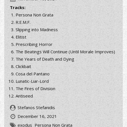
Tracks:
Persona Non Grata
R.E.M.F.
Slipping into Madness
Elitist
Prescribing Horror
The Beatings Will Continue (Until Morale Improves)
The Years of Death and Dying
Clickbait
Cosa del Pantano
Lunatic-Liar-Lord
The Fires of Division
Antiseed
Stefanos Stefanidis
December 16, 2021
exodus
Persona Non Grata