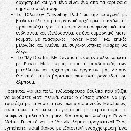
ορχηστρικά και για μένα είναι ένα από τα κορυφαία
σημεία του άλμπουμ.
Το 10λεπτο+ “Unveilling Path” με την εισαγωγή με
βιολοντσέλο και μια οργανική αρχή αρκετά μεγάλη, σε
προετοιμάζει για τα καταπληκτικά φωνητικά που
ενώνονται και εξελίσσονται σε ένα συμφωνικό Metal
κομμάτι με πιασάρικες Power Metal και επικές
μελωδίες και κλείνει με…συγκλονιστικές κιθάρες θα
έλεγα.
Το “My Death is My Devotion” είναι ένα άλλο κομμάτι
με Power Metal ύφος, όπου ο συνδυασμός των
μεταλλικών και ορχηστρικών οργάνων, μας δίνουν
ένα από τα πιο βαριά και σκοτεινά τραγούδια του
άλμπουμ.
Πρόκειται για μια πολύ ενδιαφέρουσα δουλειά που αξίζει
να ακούσετε γιατί τελικά, αυτός ο δίσκος μπορεί να μην
ταιριάζει με τα γούστα των σκληροπυρηνικών Metalάδων,
είναι όμως ένα καλό συγκρότημα με περισσότερη τη
συμφωνική πλευρά στη μελωδία τους και λιγότερο Power
Metal. Γι’ αυτό και το Vertalia λάμπει πραγματικά!! Ένας
Symphonic Metal δίσκος με εξαιρετική ενορχήστρωση! Ένα