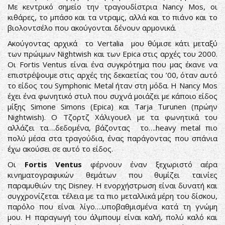
Με κεντρικό σημείο την τραγουδίστρια Nancy Mos, οι
κιθάρες, το μπάσο και τα ντραμς, αλλά και το πιάνο και το
βιολοντσέλο που ακούγονται δένουν αρμονικά.
Ακούγοντας αρχικά το Vertalia μου θύμισε κάτι μεταξύ
των πρώιμων Nightwish και των Epica στις αρχές του 2000.
Οι Fortis Ventus είναι ένα συγκρότημα που μας έκανε να
επιστρέψουμε στις αρχές της δεκαετίας του ’00, όταν αυτό
το είδος του Symphonic Metal ήταν στη μόδα. Η Nancy Mos
έχει ένα φωνητικό στυλ που συχνά μοιάζει με κάποιο είδος
μίξης Simone Simons (Epica) και Tarja Turunen (πρώην
Nightwish). Ο Τζορτζ Χάλιγουελ με τα φωνητικά του
αλλάζει τα….δεδομένα, βάζοντας το….heavy metal πιο
πολύ μέσα στα τραγούδια, ένας παράγοντας που σπάνια
έχω ακούσει σε αυτό το είδος.
Οι
Fortis Ventus
φέρνουν έναν ξεχωριστό αέρα
κινηματογραφικών θεμάτων που θυμίζει ταινίες
παραμυθιών της Disney. Η ενορχήστρωση είναι δυνατή και
συγχρονίζεται τέλεια με τα πιο μεταλλικά μέρη του δίσκου,
παρόλο που είναι λίγο….υποβαθμισμένα κατά τη γνώμη
μου. Η παραγωγή του άλμπουμ είναι καλή, πολύ καλό και