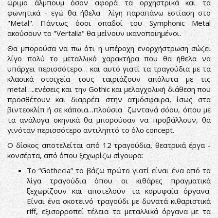
ώριμο άλμπουμ όσον αφορά τα ορχηστρικά και τα
φωνητικά - εγώ θα ήθελα λίγη παραπάνω εστίαση στο
"Metal". Πάντως όσοι οπαδοί του Symphonic Metal
ακούσουν το "Vertalia" θα μείνουν ικανοποιημένοι.
Θα μπορούσα να πω ότι η υπέροχη ενορχήστρωση σώζει
λίγο πολύ το μεταλλικό χαρακτήρα που θα ήθελα να
υπάρχει περισσότερο… και αυτό γιατί τα τραγούδια με τα
κλασικά στοιχεία τους ταιριάζουν απόλυτα με τις
metal…..ενέσεις και την Gothic και μελαγχολική διάθεση που
προσθέτουν και διαρρέει στην ατμόσφαιρα, ίσως στα
βιντεοκλίπ ή σε κάποια…πλούσια ζωντανά σόου, όπου με
τα ανάλογα σκηνικά θα μπορούσαν να προβάλλουν, θα
γινόταν περισσότερο αντιληπτό το όλο concept.
Ο δίσκος αποτελείται από 12 τραγούδια, θεατρικά έργα -
κονσέρτα, από όπου ξεχωρίζω σίγουρα:
Tο “Gothecia” το βάζω πρώτο γιατί είναι ένα από τα
λίγα τραγούδια όπου οι κιθάρες πραγματικά
ξεχωρίζουν και αποτελούν τα κορυφαία όργανα.
Είναι ένα σκοτεινό τραγούδι με δυνατά κιθαριστικά
riff, εξισορροπεί τέλεια τα μεταλλικά όργανα με τα