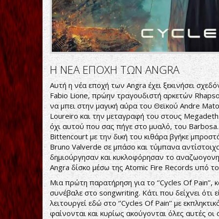
Η ΝΕΑ ΕΠΟΧΗ ΤΩΝ ANGRA
Αυτή η νέα εποχή των Angra έχει ξεκινήσει σχεδ
Fabio Lione, πρώην τραγουδιστή αρκετών Rhapso
να μπει στην μαγική αύρα του Θεϊκού Andre Matos (
Loureiro και την μεταγραφή του στους Megadeth.
όχι αυτού που σας πήγε στο μυαλό, του Barbosa. 
Bittencourt με την δική του κιθάρα βγήκε μπροστά
Bruno Valverde σε μπάσο και τύμπανα αντίστοιχα
δημιούργησαν και κυκλοφόρησαν το αναζωογονητικ
Angra δίσκο μέσω της Atomic Fire Records υπό τον 
Μια πρώτη παρατήρηση για το ‘’Cycles Of Pain’’, κ
συνέβαλε στο songwriting. Κάτι που δείχνει ότι 
λειτουργεί εδώ στο ‘’Cycles Of Pain’’ με εκπληκτι
φαίνονται και κυρίως ακούγονται όλες αυτές οι ο