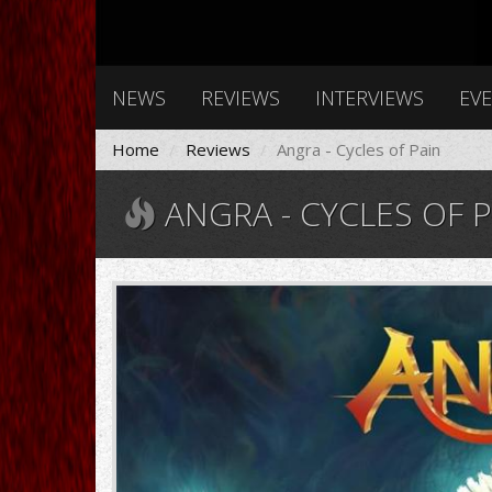
NEWS
REVIEWS
INTERVIEWS
EV
Home
Reviews
Angra - Cycles of Pain
ANGRA - CYCLES OF P
81m6F2nNF5L._UF1000,1000_