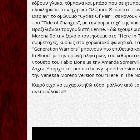
κόβουν γλυκά, τύμπανα και μπάσο που σε χτυπούν
ολοκληρώσει τον ηχητικό Ολύμπιο Θεάρεστο των An
Display’’ το ομώνυμο ‘’Cycles Of Pain’’, σε κάνου
του ‘’Tide of Changes’’, με την συμμετοχή της Van
Βραζιλιάνου τραγουδιστή Lenine. Εδώ έχουμε μ
Morena θα την ξανά απαντήσουμε στο ‘’Here In T
συμμετοχές, κυρίως στα χορωδιακά φωνητικά. Τα ‘’G
‘’Generation Warriors’’ μπαίνουν πιο επιθετικά 
In Blood’’ με την αρωγή πλήκτρων, του κιθαριστι
ντουέτο του Fabio Lione με την Amanda Somerville
Angra. Υπάρχει και μια πιο heavy speed version του
την Vanessa Moreno version του ‘’Here In The No
Καιρό είχα να ευχαριστηθώ τόσο, μάλλον από το 
ανεπιφύλακτα!!!