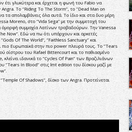
 έτι γλυκύτερα και έρχεται η φωνή του Fabio να
gra. Το ‘’Riding To The Storm’’, το ‘’Dead Man on
ν να τα απολαμβάνεις όλα αυτά. Το ίδιο και στα δυο μέρη
essa Moreno, στο ‘’Vida Sega’’ με την συμμετοχή του
ια όμορφή συμμαχία Λατίνων τροβαδούρων. Την Vanessa
he Now’’. Εδώ να πω ότι υπάρχουν και αρκετές
ods Of The World’’, ‘’Faithless Sanctuary’’ και
και πιο Ευρωπαϊκά στην πιο power πλευρά τους. Το ‘’Tears
κού οίστρου του Rafael Bittencourt και το παθιασμένο
, κλείνει ιδανικά το ‘’Cycles Of Pain’’ των Βραζιλιάνων
 ‘’Tears In Blood’’ στις lmt edition του δίσκου μαζί με
w’’.
‘’Temple Of Shadows’’, δίσκο των Angra. Προτείνεται