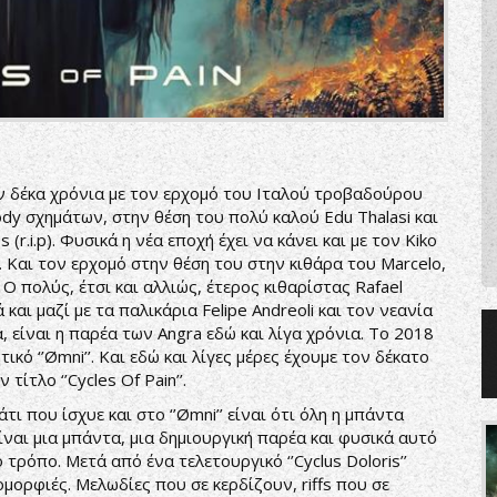
όν δέκα χρόνια με τον ερχομό του Ιταλού τροβαδούρου
dy σχημάτων, στην θέση του πολύ καλού Edu Thalasi και
r.i.p). Φυσικά η νέα εποχή έχει να κάνει και με τον Kiko
 Και τον ερχομό στην θέση του στην κιθάρα του Marcelo,
Ο πολύς, έτσι και αλλιώς, έτερος κιθαρίστας Rafael
 και μαζί με τα παλικάρια Felipe Andreoli και τον νεανία
, είναι η παρέα των Angra εδώ και λίγα χρόνια. Το 2018
ό ‘’Ømni’’. Και εδώ και λίγες μέρες έχουμε τον δέκατο
τίτλο ‘’Cycles Of Pain’’.
άτι που ίσχυε και στο ‘’Ømni’’ είναι ότι όλη η μπάντα
είναι μια μπάντα, μια δημιουργική παρέα και φυσικά αυτό
κό τρόπο. Μετά από ένα τελετουργικό ‘’Cyclus Doloris’’
μορφιές. Μελωδίες που σε κερδίζουν, riffs που σε