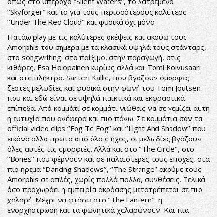
όπως στο υπέροχο ‘’Silent Waters’’, το λατρεμένο
‘’Skyforger’’ και το για τους περισσότερους καλύτερο
‘’Under The Red Cloud’’ και φυσικά όχι μόνο.
Πατάω play με τις καλύτερες σκέψεις και ακούω τους
Amorphis του σήμερα με τα κλασικά υψηλά τους στάνταρς,
στο songwriting, στο παίξιμο, στην παραγωγή, στις
κιθάρες, Esa Holopainen κυρίως αλλά και Tomi Koivusaari
και στα πλήκτρα, Santeri Kallio, που βγάζουν όμορφες
ζεστές μελωδίες και φυσικά στην φωνή του Tomi Joutsen
που και εδώ είναι σε υψηλά παικτικά και εκφραστικά
επίπεδα. Από κομμάτι σε κομμάτι νιώθεις να σε γεμίζει αυτή
η ευτυχία που ανέφερα και πιο πάνω. Σε κομμάτια σαν τα
official video clips ‘’Fog To Fog’’ και ‘’Light And Shadow’’ που
εικόνα αλλά πρώτα από όλα ο ήχος, οι μελωδίες βγάζουν
όλες αυτές τις ομορφιές. Αλλά και στο ‘’The Circle’’, στο
‘’Bones’’ που φέρνουν και σε παλαιότερες τους εποχές, στα
πιο ήρεμα ‘’Dancing Shadows’’, ‘’The Strange’’ ακούμε τους
Amorphis σε απλές, χωρίς πολλά πολλά, συνθέσεις. Τελικά
όσο προχωράει η εμπειρία ακρόασης μετατρέπεται σε πιο
χαλαρή. Μέχρι να φτάσω στο "The Lantern", η
ενορχήστρωση και τα φωνητικά χαλαρώνουν. Και πια