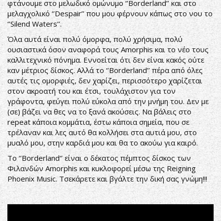
φτάνουμε στο μελωδικό ομώνυμο ‘’Borderland’’ και στο
μελαγχολικό ‘’Despair’’ που μου φέρνουν κάπως στο νου το
‘’Silend Waters’’.
Όλα αυτά είναι πολύ όμορφα, πολύ χρήσιμα, πολύ
ουσιαστικά όσον αναφορά τους Amorphis και το νέο τους
καλλιτεχνικό πόνημα. Εννοείται ότι δεν είναι κακός ούτε
καν μέτριος δίσκος. Αλλά το ‘’Borderland’’ πέρα από όλες
αυτές τις ομορφιές, δεν χαρίζει, περισσότερο χαρίζεται
στον ακροατή του και έτσι, τουλάχιστον για τον
γράφοντα, φεύγει πολύ εύκολα από την μνήμη του. Δεν με
(σε) βάζει να θες να το ξανά ακούσεις. Να βάλεις στο
repeat κάποια κομμάτια, έστω κάποια σημεία, που σε
τρέλαναν και λες αυτό θα κολλήσει στα αυτιά μου, στο
μυαλό μου, στην καρδιά μου και θα το ακούω για καιρό.
Το ‘’Borderland‘’ είναι ο δέκατος πέμπτος δίσκος των
Φιλανδών Amorphis και κυκλοφορεί μέσω της Reigning
Phoenix Music. Τσεκάρετε και βγάλτε την δική σας γνώμη!!!