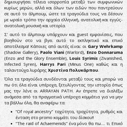
δημιουργήσει τέλεια ισορροπία μεταξύ των συμφωνικών
κυρίως μερών, αλλά και όλων των ειδών που παντρεύουν
σε αυτό το άλμπουμ, ώστε τα τραγούδια τους να δέσουν
με ωραίο τρόπο την αρχαία ελληνική, ανατολική και εγγύς-
ανατολική μουσική και ιστορία.
Σ’ αυτό το άλμπουμ υπάρχουν και guest εμφανίσεις, που
βοηθούν στο να βγει αυτό το εκπληκτικό και επικό
αποτέλεσμα! Κάποιες από αυτές είναι: οι
Gary Wehrkamp
(Shadow Gallery),
Paolo Viani
(Warlord),
Enzo Donnaruma
(Enzo and the Glory Ensemble),
Louis Syrimis
(Zivanished,
Infected Syren),
Harrys Pari
(Minus One) καθώς και η
ταλαντούχα λυράρης
Χριστίνα Πολυκάρπου
.
Όλα τα τραγούδια συνδέονται μεταξύ τους και μπορώ να
πω ότι όλα είναι υπέροχα, ξετυλίγοντας την ιστορία όπως
μας την λένε οι ARRAYAN PATH. Αν έπρεπε να διαλέξω
ανάμεσα από τα πραγματικά υπέροχα κομμάτια για να μην
τα βάλλω όλα, θα αναφέρω τα:
“Of royal ancestry” ταχύτητα, τραχύτητα, ρυθμός και
ένταση στο promo κομμάτι του δίσκου!!
“The raid of Achaemenids” ένα μόνο θα πω…. τι Επικό