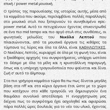
επική / power metal μουσική.
Ο τρόπος της παρουσίασης της ιστορίας αυτής, μέσα από
τα κομμάτια που ακούμε, περιλαμβάνει πολλές παραλλαγές
στο μουσικό στυλ που ξεπερνούν το συνηθισμένο epic-
power metal. Αυτό το πετυχαίνουν έχοντας επικεντρωθεί
σε ένα πιο mid tempo και πιο αργό στυλ στις συνθέσεις, οι
φωνητικές μελωδίες του
Νικόλα Λεπτού
που
πλαισιώνονται, από τα μουσικά όργανα τις κιθάρες τα
τύμπανα τις λύρες και όλα τα άλλα, είναι
ΚΑΘΗΛΩΤΙΚΕΣ
.
Ο Νικόλαος Λεπτός, κυριαρχεί σε όλα με τη φωνή του, είναι
ο ξεκάθαρος αρχηγός του συγκροτήματος, υπάρχει ωστόσο
το δέσιμο με όλα τα μέλη και η κρυστάλλινη παραγωγή,
όπως και η υπέροχη τραγουδοποιία που φαίνεται και δίνει
ζωή σ’ αυτό το άλμπουμ.
Στα πιο γρήγορα κομμάτια τώρα θα πω πως δίνεται μεγάλη
βάση στα riff και στα κύρια όργανα έτσι ώστε με το χώρο
που κατέχουν στο κάθε τραγούδι να δημιουργούν ένα
θαυμάσιο συνολικό αποτέλεσμα. Η ενορχήστρωση μας
δείχνει πως το συγκρότημα έχει ασχοληθεί και αφιερώσει
πάρα πολλές ώρες δουλειάς για το νέο του υλικό, έχοντας