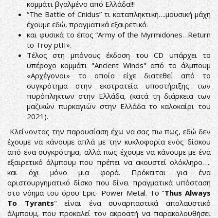
κομμάτι βγαλμένο από Ελλάδα!!!
“The Battle of Cnidus” τι καταπληκτική….μουσική μάχη
έχουμε εδώ, πραγματικά εξαιρετικό.
και φυσικά το έπος “Army of the Myrmidones…Return
to Troy ptII».
Τέλος στη μπόνους έκδοση του CD υπάρχει το
υπέροχο κομμάτι "Ancient Winds" από το άλμπουμ
«Αρχέγονοι» το οποίο είχε διατεθεί από το
συγκρότημα στην εκστρατεία υποστήριξης των
πυρόπληκτων στην Ελλάδα, (κατά τη διάρκεια των
μαζικών πυρκαγιών στην Ελλάδα το καλοκαίρι του
2021).
Κλείνοντας την παρουσίαση έχω να σας πω πως, εδώ δεν
έχουμε να κάνουμε απλά με την κυκλοφορία ενός δίσκου
από ένα συγκρότημα, αλλά πως έχουμε να κάνουμε με ένα
εξαιρετικό άλμπουμ που πρέπει να ακουστεί ολόκληρο…..
και όχι μόνο μια φορά. Πρόκειται για ένα
αριστουργηματικό δίσκο που δίνει πραγματικά υπόσταση
στο νόημα του όρου Epic- Power Metal. Το "
Thus Always
To Tyrants
" είναι ένα συναρπαστικά απολαυστικό
άλμπουμ, που προκαλεί τον ακροατή να παρακολουθήσει