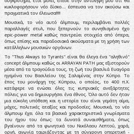
συγκρότημα, έτσι μόλις έπεσε στην αντίληψή μου ότι θα
κυκλοφορήσουν νέο δίσκο…. έσπευσα να τον ακούσω και
πραγματικά τον έλειωσα!!!!!
Μουσικά, το νέο αυτό άλμπουμ, περιλαμβάνει πολλές
παραλλαγές στυλ, που ξεπερνούν το συνηθισμένο ήχο
epic-power metal καθώς παντρεύει στοιχεία από όπερα,
όπως επίσης και παραδοσιακά ακούσματα με τη χρήση των
κατάλληλων μουσικών οργάνων.
Το "Thus Always to Tyrants" είναι θα έλεγα ένα "αληθινό"
concept άλμπουμ καθώς οι ARRAYAN PATH μας εξιστορούν
μέσα από τα τραγούδια τους, τη ζωή του βασιλιά Ευαγόρα
ηγεμόνα του Βασιλείου της Σαλαμίνας στην Κύπρο. Το
έπος του μονάρχη της Κύπρου, ο οποίος, το 400 π.Χ.
κατάφερε να ενώσει όλες τις κυπριακές ανεξάρτητες
πόλεις για να δημιουργήσει ένα έθνος. Όλο αυτό δεν ήταν
μια εύκολη υπόθεση και η ιστορία του είναι γεμάτη αίμα,
μάχες, πολιτικές αταξίες και προδοσίες. Μουσικά, το νέο
άλμπουμ έχει όλα τα βασικά χαρακτηριστικά γνωρίσματα
του ήχου του όπως: τα δυνατά συναισθήματα, όπως
βγαίνουν από τα φωνητικά του Νικόλαου Λεπτού, χαρά,
οργή, αγωνία ταιριάζοντας με τη σύγχρονη οπερετική -