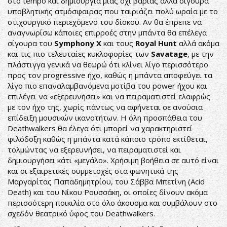
στο tempo και δημιουργία μιας όχι βαριάς αλλά σίγουρα
υποβλητικής ατμόσφαιρας που ταιριάζει πολύ ωραία με το
στιχουργικό περιεχόμενο του δίσκου. Αν θα έπρεπε να
αναγνωρίσω κάποιες επιρροές στην μπάντα θα επέλεγα
σίγουρα του
Symphony X
και τους
Royal Hunt
αλλά ακόμα
και τις πιο τελευταίες κυκλοφορίες των
Savatage
, με την
πλάστιγγα γενικά να θεωρώ ότι κλίνει λίγο περισσότερο
προς τον progressive ήχο, καθώς η μπάντα αποφεύγει τα
λίγο πιο επαναλαμβανόμενα μοτίβα του power ήχου και
επιλέγει να «εξερευνήσει» και να πειραματιστεί ελαφρώς
με τον ήχο της, χωρίς πάντως να αφήνεται σε ανούσια
επίδειξη μουσικών ικανοτήτων. Η όλη προσπάθεια του
Deathwalkers θα έλεγα ότι μπορεί να χαρακτηριστεί
φιλόδοξη καθώς η μπάντα κατά κάποιο τρόπο εκτίθεται,
τολμώντας να εξερευνήσει, να πειραματιστεί και
δημιουργήσει κάτι «μεγάλο». Χρήσιμη βοήθεια σε αυτό είναι
και οι εξαιρετικές συμμετοχές στα φωνητικά της
Μαργαρίτας Παπαδημητρίου, του Σάββα Μπετίνη (Acid
Death) και του Νίκου Ρουσσάκη, οι οποίες δίνουν ακόμα
περισσότερη ποικιλία στο όλο άκουσμα και συμβάλουν στο
σχεδόν θεατρικό ύφος του Deathwalkers.