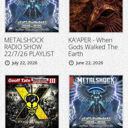
METALSHOCK
KA'APER - When
RADIO SHOW
Gods Walked The
22/7/26 PLAYLIST
Earth
July 22, 2026
June 22, 2026