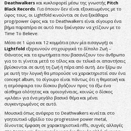
Deathwalkers
και κυκλοφορεί μέσω της γνωστής
Pitch
Black Records
. Για όποιον δεν είναι εξοικειωμένος με το
ύφος τους, οι Lightfold κινούνται σε ένα ξεκάθαρα
prog/power ύφος και το Deathwalkers είναι σίγουρα ένα
βήμα παραπέρα σε αυτό που ξεκίνησαν να χτίζουν με το
Time To Believe.
Μέσα σε 1 ώρα και 12 κομμάτια (συν μία εισαγωγή) οι
Lightfold
εξερευνούν στιχουργικά το δίπολο Ζωή –
Θάνατος και τα ερωτήματα που βασανίζουν τον άνθρωπο
για το τι γίνεται μετά το τέλος και αν τελικά οι απαντήσεις
βρίσκονται σε αυτή τη ζωή ή πέρα από αυτή. Δεν ξέρω αν
με αυτή την λογική θα μπορούσε να χαρακτηριστεί σαν ένα
concept album, το σίγουρο είναι πάντως ότι η θεματική και
η ατμόσφαιρα του δίσκου βγάζουν προς τα έξω ένα
αίσθημα ολότητας και ομοιογένειας, κοινώς ο δίσκος
«μιλάει» για ένα μεγάλο βασικό θέμα και μένει
συγκεντρωμένος σε αυτό.
Μουσικά όπως ανέφερα το Deathwalkers κινείται στο
γοητευτικό υβρίδιο του progressive power metal,
δίνοντας έμφαση σε χαρακτηριστικά riffs, συχνές αλλαγές