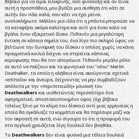
Βέβαια για να είμαι ειλικρινής, όσο φιλόδοξη και αν είναι
αυτή η προσπάθεια, μου βγάζει μια αίσθηση ότι κάτι σε
αυτήν δεν πάει καλά, σαν κάτι να έχει μείνει
ανολοκλήρωτο. Μάλλον μια ιδέα ότι η μπάντα μπορούσε να
τα καταφέρει ακόμα καλύτερα και αντί για έναν καλό να
βγάλει έναν εξαιρετικό δίσκο. Πιθανόν μια μεγαλύτερη
ένταση σε κάποια σημεία του, ένα λίγο πιο σκληρό ύφος να
βελτίωνε την δυναμική του δίσκου ο οποίος χωρίς να κάνει
πραγματικά κοιλιά δείχνει να στερείται κάποιας
κορύφωσης που θα τον απογείωνε. Πιθανόν μεγάλο ρόλο
σε αυτό να παίζουν και τα φωνητικά του “νέου” Martin
Deathalker, τα οποία η αλήθεια είναι ακούγονται σχετικά
«επίπεδα» και άνευρα, δείχνοντας να μην συμβαδίζουν
απόλυτα με την «περιπετειώδη» μουσική του
Deathwalkers
και υιοθετώντας περισσότερο ένα
αφηγηματικό, αποστασιοποιημένο ύφος (όχι βέβαια
τελείως ξένο με το κλίμα του δίσκου) αντί μιας ερμηνείας η
οποία θα αγκάλιαζε τα κομμάτια και θα παρέσυρε μαζί και
τον ακροατή σε αυτά, ενώ σίγουρα το ότι η προφορά του
στα αγγλικά χρειάζεται λίγη δουλειά δεν βοηθάει.
Το
Deathwalkers
δεν είναι φυσικά μια τέλεια δουλειά