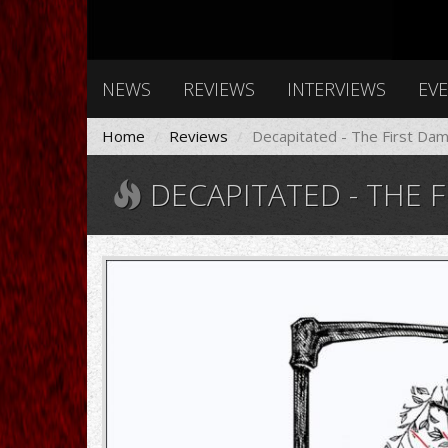
NEWS
REVIEWS
INTERVIEWS
EV
Home
Reviews
Decapitated - The First Da
DECAPITATED - THE 
The-
First-
Damned-
Decapitated.jpg