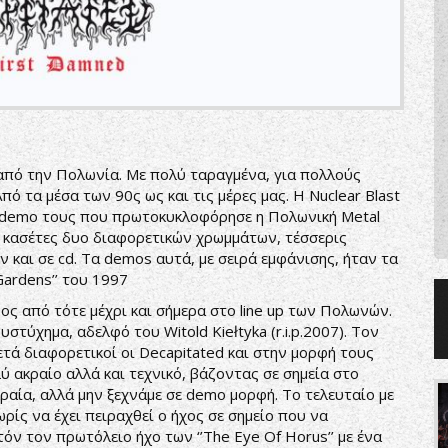
 από την Πολωνία. Με πολύ ταραγμένα, για πολλούς
πό τα μέσα των 90ς ως και τις μέρες μας. Η Nuclear Blast
α demo τους που πρωτοκυκλοφόρησε η Πολωνική Metal
 Σε κασέτες δυο διαφορετικών χρωμμάτων, τέσσερις
ν και σε cd. Τα demos αυτά, με σειρά εμφάνισης, ήταν τα
 Gardens’’ του 1997
όνος από τότε μέχρι και σήμερα στο line up των Πολωνών.
υστύχημα, αδελφό του Witold Kiełtyka (r.i.p.2007). Τον
ετά διαφορετικοί οι Decapitated και στην μορφή τους
λύ ακραίο αλλά και τεχνικό, βάζοντας σε σημεία στο
ραία, αλλά μην ξεχνάμε σε demo μορφή. Το τελευταίο με
ίς να έχει πειραχθεί ο ήχος σε σημείο που να
ν τον πρωτόλειο ήχο των ‘’The Eye Of Horus’’ με ένα