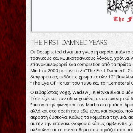
THE FIRST DAMNED YEARS
Οι Decapitated είναι μια γνωστή ακραία μπάντα
τραγικούς και κωμικοτραγικούς λόγους, χρόνια. Α
επανακυκλοφορεί ένα compilation από τα πρώτ
Mind το 2000 με τον τίτλο‘’The First Damned’’.
διαφορετικές εκδόσεις χρωματιστών 12’’ βυνιλίω
‘’The Eye Of Horus’’ του 1998 και το ‘’Cemeteral
Ο κιθαρίστας Vogg, Wacław J. Kiełtyka είναι ο μ
Τότε είχε και τον αδικοχαμένο, σε αυτοκινητικό δ
Sauron στην φωνή και τον Martin στο μπάσο. Αρκ
αλλά και στο death που εδώ είναι και ακραίο, πο
ακροατή δύσκολα. Καθώς τα κομμάτια τεχνικά, ακ
αυτήν την επανακυκλοφορία κάπως αμβλυνθεί χωρ
αλλοιώνεται το συναίσθημα που πηγάζει από αυτό