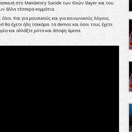
διασκευή στο Mandatory Suicide των Θεών Slayer και του
συν άλλα τέσσερα κομμάτια.
όλοι. Και για μουσικούς και για κοινωνικούς λόγους.
d θα έχετε ήδη τσεκάρει τα demos και όσοι τους έχετε
ία και αλλάξτε ρότα και άποψη άμεσα.