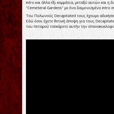
intro και άλλα έξι κομμάτια, μεταξύ αυτών και η 
‘’Cemeteral Gardens’’ με ένα δαιμονισμένο intro 
Του Πολωνούς Decapitated τους έχουμε αδικήσει 
Εδώ όσοι έχετε θετική άποψη για τους Decapitate
του πεταμού τσεκάρετε αυτήν την επανακυκλοφορ