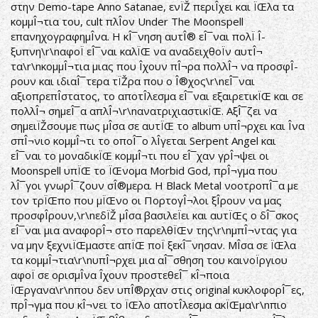
στην Demo-tape Anno Satanae, ενÏŽ περιÎ­χει και ÏŒλα τα
κομμÎ¬τια του, cult πλÎ­ον Under The Moonspell
επανηχογραφημÎ­να. Η κÎ¯νηση αυτÎ® εÎ¯ναι πολÏ Î­
ξυπνη\r\nαφοÏ εÎ¯ναι καλÏŒ να αναδειχθοÏν αυτÎ¬
τα\r\nκομμÎ¬τια μιας που Î­χουν πÎ¬ρα πολλÎ¬ να προσφÎ­
ρουν και ιδιαÎ¯τερα τÏŽρα που ο Î®χος\r\nεÎ¯ναι
αξιοπρεπÎ­στατος, το αποτÎ­λεσμα εÎ¯ναι εξαιρετικÏŒ και σε
πολλÎ¬ σημεÎ¯α απλÎ¬\r\nανατριχιαστικÏŒ. ΑξÎ¯ζει να
σημειÏŽσουμε πως μÎ­σα σε αυτÏŒ το album υπÎ¬ρχει και Î­να
σπÎ¬νιο κομμÎ¬τι το οποÎ¯ο λÎ­γεται Serpent Angel και
εÎ¯ναι το μοναδικÏŒ κομμÎ¬τι που εÎ¯χαν γρÎ¬ψει οι
Moonspell υπÏŒ το ÏŒνομα Morbid God, πρÎ¬γμα που
λÎ¯γοι γνωρÎ¯ζουν σÎ®μερα. Η Black Metal νοοτροπÎ¯α με
τον τρÏŒπο που μÏŒνο οι ΠορτογÎ¬λοι ξÎ­ρουν να μας
προσφÎ­ρουν,\r\nεδÏŽ μÎ­σα βασιλεÏει και αυτÏŒς ο δÎ¯σκος
εÎ¯ναι μια αναφορÎ¬ στο παρελθÏŒν της\r\nμπÎ¬ντας για
να μην ξεχνιÏŒμαστε απÏŒ ποÏ ξεκÎ¯νησαν. ΜÎ­σα σε ÏŒλα
τα κομμÎ¬τια\r\nυπÎ¬ρχει μια αÎ¯σθηση του καινοÏργιου
αφοÏ σε ορισμÎ­να Î­χουν προστεθεÎ¯ κÎ¬ποια
ÏŒργανα\r\nπου δεν υπÎ®ρχαν στις original κυκλοφορÎ¯ες,
πρÎ¬γμα που κÎ¬νει το ÏŒλο αποτÎ­λεσμα ακÏŒμα\r\nπιο