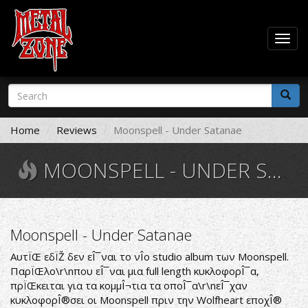
Togg
navig
Skip
Search
to
form
main
Search
content
Home
Reviews
Moonspell - Under Satanae
MOONSPELL - UNDER SATANAE
Moonspell - Under Satanae
ΑυτÏŒ εδÏŽ δεν εÎ¯ναι το νÎ­ο studio album των Moonspell.
ΠαρÏŒλο\r\nπου εÎ¯ναι μια full length κυκλοφορÎ¯α,
πρÏŒκειται για τα κομμÎ¬τια τα οποÎ¯α\r\nεÎ¯χαν
κυκλοφορÎ®σει οι Moonspell πριν την Wolfheart εποχÎ®