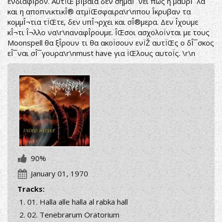
ενδιαφÎ­ρον. ΑυτÏŒ βÎ­βαια δεν σημαÎ¯νει πως η μαυρÎ¯λα
και η αποπνικτικÎ® ατμÏŒσφαιρα\r\nπου Î­κρυβαν τα
κομμÎ¬τια τÏŒτε, δεν υπÎ¬ρχει και σÎ®μερα. Δεν Î­χουμε
κÎ¬τι Î¬λλο να\r\nαναφÎ­ρουμε. ÎŒσοι ασχολοÏνται με τους
Moonspell θα ξÎ­ρουν τι θα ακοÏσουν ενÏŽ αυτÏŒς ο δÎ¯σκος
εÎ¯ναι σÎ¯γουρα\r\nmust have για ÏŒλους αυτοÏς. \r\n
90%
January 01, 1970
Tracks:
01. Halla alle halla al rabka hall
02. Tenebrarum Oratorium