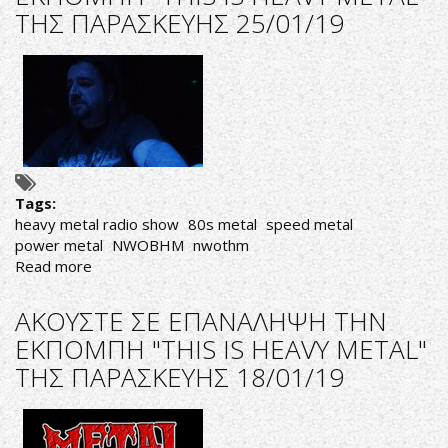
ΤΗΣ ΠΑΡΑΣΚΕΥΗΣ 25/01/19
ΕΚΠΟΜΠΗ
"THIS
IS
HEAVY
METAL"
ΤΗΣ
ΤΡΙΤΗΣ
29/01/19
Tags:
heavy metal radio show
80s metal
speed metal
power metal
NWOBHM
nwothm
Read more
about
AΚΟΥΣΤΕ
ΣΕ
AΚΟΥΣΤΕ ΣΕ ΕΠΑΝΑΛΗΨΗ ΤΗΝ
ΕΠΑΝΑΛΗΨΗ
ΕΚΠΟΜΠΗ "THIS IS HEAVY METAL"
ΤΗΝ
ΤΗΣ ΠΑΡΑΣΚΕΥΗΣ 18/01/19
ΕΚΠΟΜΠΗ
"THIS
IS
HEAVY