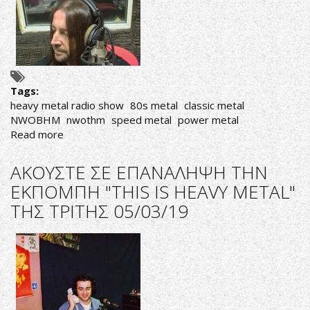
Tags:
heavy metal radio show
80s metal
classic metal
NWOBHM
nwothm
speed metal
power metal
Read more
about
AΚΟΥΣΤΕ
ΣΕ
AΚΟΥΣΤΕ ΣΕ ΕΠΑΝΑΛΗΨΗ ΤΗΝ
ΕΠΑΝΑΛΗΨΗ
ΕΚΠΟΜΠΗ "THIS IS HEAVY METAL"
ΤΗΝ
ΤΗΣ ΤΡΙΤΗΣ 05/03/19
ΕΚΠΟΜΠΗ
"THIS
IS
HEAVY
METAL"
ΤΗΣ
ΠΑΡΑΣΚΕΥΗΣ
08/03/19