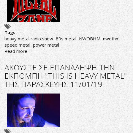
METAL"
ΤΗΣ
ΠΑΡΑΣΚΕΥΗΣ
25/01/19
Tags:
heavy metal radio show
80s metal
NWOBHM
nwothm
speed metal
power metal
Read more
about
AΚΟΥΣΤΕ
ΣΕ
AΚΟΥΣΤΕ ΣΕ ΕΠΑΝΑΛΗΨΗ ΤΗΝ
ΕΠΑΝΑΛΗΨΗ
ΕΚΠΟΜΠΗ "THIS IS HEAVY METAL"
ΤΗΝ
ΤΗΣ ΠΑΡΑΣΚΕΥΗΣ 11/01/19
ΕΚΠΟΜΠΗ
"THIS
IS
HEAVY
METAL"
ΤΗΣ
ΠΑΡΑΣΚΕΥΗΣ
18/01/19