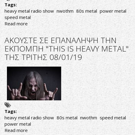
Tags:
heavy metal radio show
nwothm
80s metal
power metal
speed metal
Read more
about
AΚΟΥΣΤΕ
ΣΕ
ΑΚΟΥΣΤΕ ΣΕ ΕΠΑΝΑΛΗΨΗ ΤΗΝ
ΕΠΑΝΑΛΗΨΗ
ΕΚΠΟΜΠΗ "THIS IS HEAVY METAL"
ΤΗΝ
ΤΗΣ ΤΡΙΤΗΣ 08/01/19
ΕΚΠΟΜΠΗ
"THIS
IS
HEAVY
METAL"
ΤΗΣ
ΠΑΡΑΣΚΕΥΗΣ
11/01/19
Tags:
heavy metal radio show
80s metal
nwothm
speed metal
power metal
Read more
about