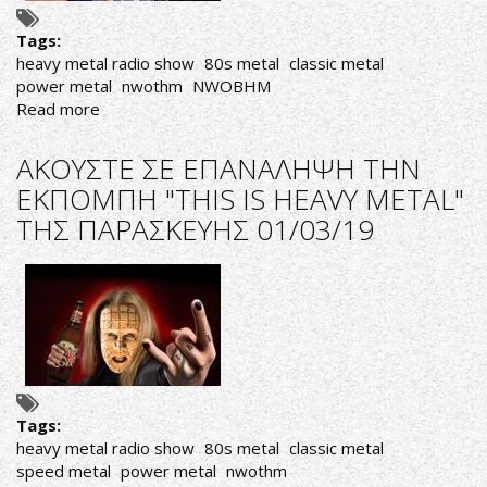
Tags:
heavy metal radio show
80s metal
classic metal
power metal
nwothm
NWOBHM
Read more
about
AΚΟΥΣΤΕ
ΣΕ
AΚΟΥΣΤΕ ΣΕ ΕΠΑΝΑΛΗΨΗ ΤΗΝ
ΕΠΑΝΑΛΗΨΗ
ΕΚΠΟΜΠΗ "THIS IS HEAVY METAL"
ΤΗΝ
ΤΗΣ ΠΑΡΑΣΚΕΥΗΣ 01/03/19
ΕΚΠΟΜΠΗ
"THIS
IS
HEAVY
METAL"
ΤΗΣ
ΤΡΙΤΗΣ
05/03/19
Tags:
heavy metal radio show
80s metal
classic metal
speed metal
power metal
nwothm