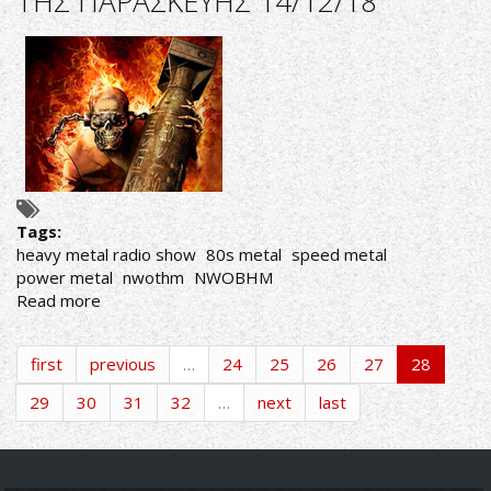
ΤΗΣ ΠΑΡΑΣΚΕΥΗΣ 14/12/18
"THIS
IS
HEAVY
METAL"
ΤΗΣ
ΠΑΡΑΣΚΕΥΗΣ
28/12/18
Tags:
heavy metal radio show
80s metal
speed metal
power metal
nwothm
NWOBHM
Read more
about
ΑΚΟΥΣΤΕ
ΣΕ
first
previous
…
24
25
26
27
28
ΕΠΑΝΑΛΗΨΗ
ΤΗΝ
29
30
31
32
…
next
last
ΕΚΠΟΜΠΗ
"THIS
IS
HEAVY