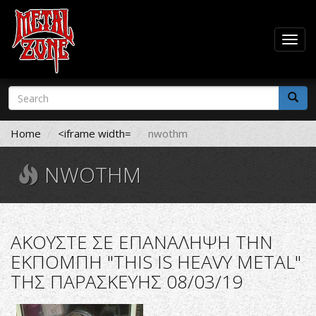
Togg
navig
Skip
Search
to
form
main
Search
content
Home
<iframe width=
nwothm
NWOTHM
AΚΟΥΣΤΕ ΣΕ ΕΠΑΝΑΛΗΨΗ ΤΗΝ
ΕΚΠΟΜΠΗ "THIS IS HEAVY METAL"
ΤΗΣ ΠΑΡΑΣΚΕΥΗΣ 08/03/19