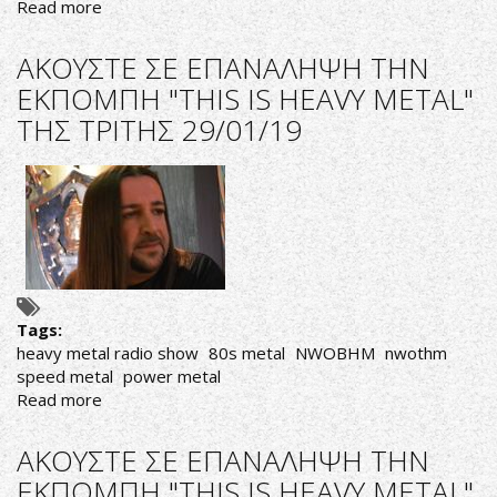
Read more
about
AΚΟΥΣΤΕ
ΣΕ
AΚΟΥΣΤΕ ΣΕ ΕΠΑΝΑΛΗΨΗ ΤΗΝ
ΕΠΑΝΑΛΗΨΗ
ΕΚΠΟΜΠΗ "THIS IS HEAVY METAL"
ΤΗΝ
ΤΗΣ ΤΡΙΤΗΣ 29/01/19
ΕΚΠΟΜΠΗ
"THIS
IS
HEAVY
METAL"
ΤΗΣ
ΠΑΡΑΣΚΕΥΗΣ
01/03/19
Tags:
heavy metal radio show
80s metal
NWOBHM
nwothm
speed metal
power metal
Read more
about
AΚΟΥΣΤΕ
ΣΕ
AΚΟΥΣΤΕ ΣΕ ΕΠΑΝΑΛΗΨΗ ΤΗΝ
ΕΠΑΝΑΛΗΨΗ
ΕΚΠΟΜΠΗ "THIS IS HEAVY METAL"
ΤΗΝ