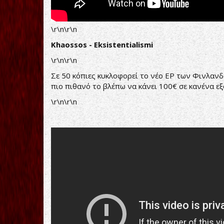
\r\n\r\n
Khaossos - Eksistentialismi
\r\n\r\n
Σε 50 κόπιες κυκλοφορεί το νέο EP των Φινλανδ
πιο πιθανό το βλέπω να κάνει 100€ σε κανένα εξ
\r\n\r\n