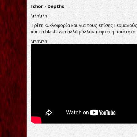
Ichor - Depths
\r\n\r\n
Τρίτη κυκλοφορία και για τους επίσης Γερμανού
και τα blast-ίδια αλλά μάλλον πέφτει η ποιότητα
\r\n\r\n