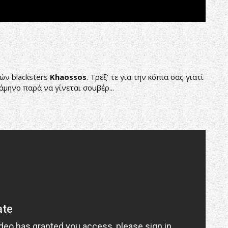
ών blacksters
Khaossos
. Τρέξ’ τε για την κόπια σας γιατί
άμηνο παρά να γίνεται σουβέρ...