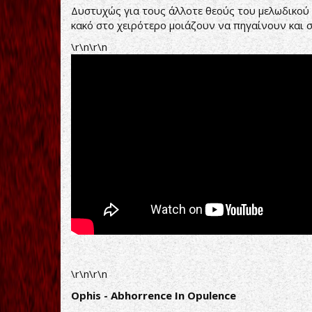
Δυστυχώς για τους άλλοτε θεούς του μελωδικού 
κακό στο χειρότερο μοιάζουν να πηγαίνουν και 
\r\n\r\n
\r\n\r\n
Ophis - Abhorrence In Opulence