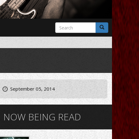
Search
form
Search
September 05, 2014
NOW BEING READ