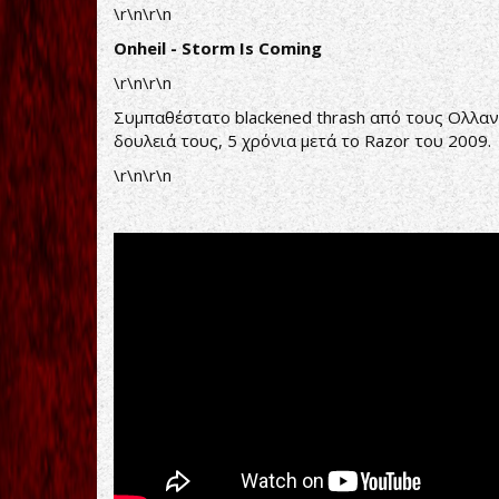
\r\n\r\n
Onheil - Storm Is Coming
\r\n\r\n
Συμπαθέστατο blackened thrash από τους Ολλα
δουλειά τους, 5 χρόνια μετά το Razor του 2009.
\r\n\r\n