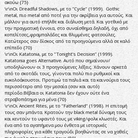
ακούω {75}
\r\nΟι Dreadful Shadows, με το ’’Cycle’’ (1999). Gothic
metal, πιο metal από ποτέ για την ακρίβεια για αυτούς. Και
μάλλον για αυτό επήλθε και διάλυση μετά. Και γοτθικό με
την πραγματική έννοια, στο συναίσθημα δηλαδή, όχι από
κοπελίτσες,φραμπαλάδες και θλιμμένες φατσούλες.
Κατώτερος σαν δίσκος από τα προηγούμενα αλλά σε καλό
επίπεδο {70}
\r\nΟι Katatonia, με το ’’Tonight’s Decision’’ (1999).
Katatonia goes Alternative. Αυτό που σημαίνουν/
υποδηλώνουν οι 3 προηγούμενες λέξεις. Χάνουν αρκετά
από το σκοτάδι τους, γίνονται πολύ πιο ρυθμικοί και
ευκολοάκουστοι. Προτιμώ τα παλιά και τα καινούρια τους
περισσότερο από την μεσαία (σαν και αυτό)
περίοδο.Βέβαια οι Katatonia δεν έχουν ούτε ένα
στραβοπάτημα για μένα {70}
\r\nΟι Ancient Rites, με το ’’Fatherland’’ (1998). Η επιτομή
τους σαν μπάντα. Κρατούν την black metal δύναμη τους
και κεντούν το υφαντό τους με viking/φολκ κλωστές. Και
ένα από τα αγαπήμενα μου ένθετα με ιστορικές
πληροφορίες για κάθε τραγούδι βοηθώντας σε να χαθείς