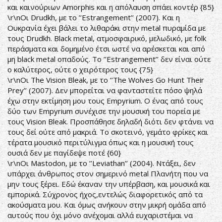
και καινούριων Amorphis και η απόλαυση σπάει κοντέρ {85}
\r\nΟι Drudkh, με το ’’Estrangement’’ (2007). Και η
Ουκρανία έχει βάλει το λιθαράκι στην metal πυραμίδα με
τους Drudkh. Black metal, ατμοσφαιρικό, μελωδικό, με folk
περάσματα και δομημένο έτσι ωστέ να αρέσκεται και από
μη black metal οπαδούς. Το ’’Estrangement’’ δεν είναι ούτε
ο καλύτερος, ούτε ο χειρότερος τους {75}
\r\nΟι The Vision Bleak, με το ’’The Wolves Go Hunt Their
Prey’’ (2007). Δεν μπορείται να φανταστείτε πόσο ψηλά
έχω στην εκτίμηση μου τους Empyrium. Ο ένας από τους
δύο των Empyrium συνέχισε την μουσική του πορεία με
τους Vision Bleak. Προσπάθησε δηλαδή διότι δεν φτάνει να
τους δεί ούτε από μακριά. Το σκοτεινό, γεμάτο φρίκες και
τέρατα μουσικό περιτύλιγμα όπως και η μουσική τους
ουσιά δεν με παγίδεψε ποτέ {60}
\r\nΟι Mastodon, με το ’’Leviathan’’ (2004). Ντάξει, δεν
υπάρχει άνθρωπος στον σημερινό metal Πλανήτη που να
μην τους ξέρει. Εδώ έκαναν την υπέρβαση, και μουσικά και
εμπορικά. Σύχρονος ήχος,εντελώς διαφορετικός από τα
ακούσματα μου. Και όμως ανήκουν στην μικρή ομάδα από
αυτούς που όχι μόνο ανέχομαι αλλά ευχαριστέμαι να