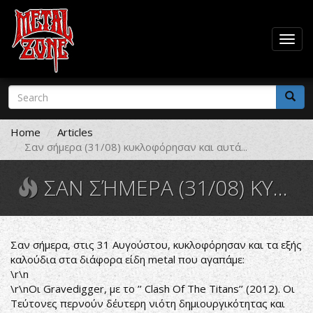
Togg
navig
Skip
Search
to
form
main
Search
content
Home
Articles
Σαν σήμερα (31/08) κυκλοφόρησαν και αυτά...
ΣΑΝ ΣΉΜΕΡΑ (31/08) ΚΥΚΛΟΦΌΡΗΣΑΝ ΚΑΙ ΑΥΤΆ...
Σαν σήμερα, στις 31 Αυγούστου, κυκλοφόρησαν και τα εξής
καλούδια στα διάφορα είδη metal που αγαπάμε:
\r\n
\r\nΟι Gravedigger, με το ’’ Clash Of The Titans’’ (2012). Οι
Τεύτονες περνούν δέυτερη νιότη δημιουργικότητας και