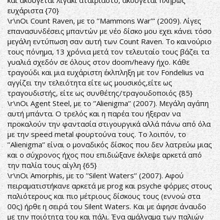
και ακούγεται λιγάκι αταίριαστο, ακούγεται πλήρως
ευχάριστα {70}
\r\nΟι Count Raven, με το ’’Mammons War’’’ (2009). Λίγες
επανασυνδέσεις μπαντών με νέο δίσκο μου εχει κάνει τόσο
μεγάλη εντύπωση σαν αυτή των Count Raven. Τo καινούριο
τους πόνημα, 13 χρόνια μετά τον τελευταίο τους βάζει τα
γυαλιά σχεδόν σε όλους στον doom/heavy ήχο. Κάθε
τραγούδι και μια ευχάριστη έκλπληξη με τον Fondelius να
αγγίζει την τελειότητα είτε ως μουσικός,είτε ως
τραγουδιστής, είτε ως συνθέτης/τραγουδοποιός {85}
\r\nΟι Agent Steel, με το ’’Alienigma’’ (2007). Μεγάλη αγάπη
αυτή μπάντα. Ο τρελός και η παρέα του ήξεραν να
προκαλούν την φαντασία στιγουργικά αλλά πάνω από όλα
με την speed metal φουρτούνα τους. Το λοιπόν, το
’’Alienigma’’ είναι ο μοναδικός δίσκος που δεν λατρεύω μιας
και ο σύχρονος ήχος που επιδιώξανε έκλεψε αρκετά από
την παλία τους αίγλη {65}
\r\nΟι Amorphis, με το ’’Silent Waters’’ (2007). Αφού
πειραματιστήκανε αρκετά με prog και psyche φόρμες στους
παλιότερους και πιο μέτριους δίσκους τους (εννοώ στα
00ς) ήρθε η σειρά του Silent Waters. Και με άφησε άναυδο
με την ποιότητα του και πάλι. Ένα αμάλγαμα των παλιών