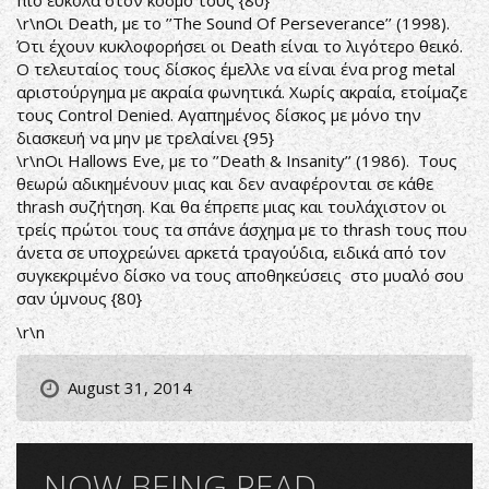
πιο έυκολα στον κόσμο τους {80}
\r\nΟι Death, με το ’’The Sound Of Perseverance’’ (1998).
Ότι έχουν κυκλοφορήσει οι Death είναι το λιγότερο θεικό.
O τελευταίος τους δίσκος έμελλε να είναι ένα prog metal
αριστούργημα με ακραία φωνητικά. Χωρίς ακραία, ετοίμαζε
τους Control Denied. Αγαπημένος δίσκος με μόνο την
διασκευή να μην με τρελαίνει {95}
\r\nΟι Hallows Eve, με το ’’Death & Insanity’’ (1986). Τους
θεωρώ αδικημένουν μιας και δεν αναφέρονται σε κάθε
thrash συζήτηση. Και θα έπρεπε μιας και τουλάχιστον οι
τρείς πρώτοι τους τα σπάνε άσχημα με το thrash τους που
άνετα σε υποχρεώνει αρκετά τραγούδια, ειδικά από τον
συγκεκριμένο δίσκο να τους αποθηκεύσεις στο μυαλό σου
σαν ύμνους {80}
\r\n
August 31, 2014
NOW BEING READ