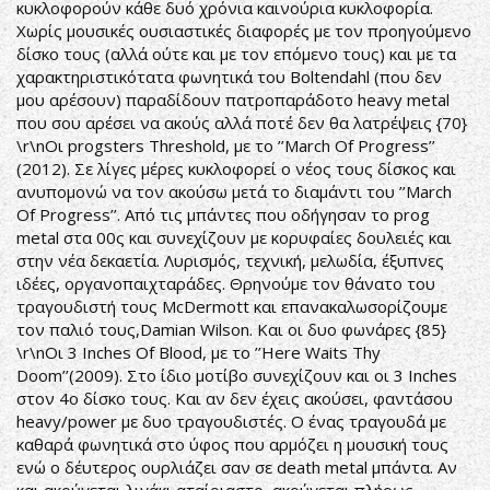
κυκλοφορούν κάθε δυό χρόνια καινούρια κυκλοφορία.
Χωρίς μουσικές ουσιαστικές διαφορές με τον προηγούμενο
δίσκο τους (αλλά ούτε και με τον επόμενο τους) και με τα
χαρακτηριστικότατα φωνητικά του Boltendahl (που δεν
μου αρέσουν) παραδίδουν πατροπαράδοτο heavy metal
που σου αρέσει να ακούς αλλά ποτέ δεν θα λατρέψεις {70}
\r\nΟι progsters Threshold, με το ’’March Of Progress’’
(2012). Σε λίγες μέρες κυκλοφορεί ο νέος τους δίσκος και
ανυπομονώ να τον ακούσω μετά το διαμάντι του ’’March
Of Progress’’. Από τις μπάντες που οδήγησαν το prog
metal στα 00ς και συνεχίζουν με κορυφαίες δουλειές και
στην νέα δεκαετία. Λυρισμός, τεχνική, μελωδία, έξυπνες
ιδέες, οργανοπαιχταράδες. Θρηνούμε τον θάνατο του
τραγουδιστή τους McDermott και επανακαλωσορίζουμε
τον παλιό τους,Damian Wilson. Και οι δυο φωνάρες {85}
\r\nΟι 3 Inches Of Blood, με το ’’Here Waits Thy
Doom’’(2009). Στο ίδιο μοτίβο συνεχίζουν και οι 3 Inches
στον 4ο δίσκο τους. Και αν δεν έχεις ακούσει, φαντάσου
heavy/power με δυο τραγουδιστές. Ο ένας τραγουδά με
καθαρά φωνητικά στο ύφος που αρμόζει η μουσική τους
ενώ ο δέυτερος ουρλιάζει σαν σε death metal μπάντα. Αν