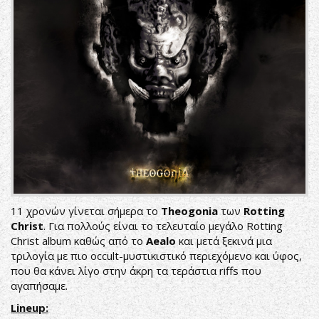
11 χρονών γίνεται σήμερα το
Theogonia
των
Rotting
Christ
. Για πολλούς είναι το τελευταίο μεγάλο Rotting
Christ album καθώς από το
Aealo
και μετά ξεκινά μια
τριλογία με πιο occult-μυστικιστικό περιεχόμενο και ύφος,
που θα κάνει λίγο στην άκρη τα τεράστια riffs που
αγαπήσαμε.
Lineup: