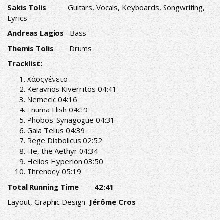
Sakis Tolis
Guitars, Vocals, Keyboards, Songwriting,
Lyrics
Andreas Lagios
Bass
Themis Tolis
Drums
Tracklist:
Χάοςγένετο
Keravnos Kivernitos 04:41
Nemecic 04:16
Enuma Elish 04:39
Phobos' Synagogue 04:31
Gaia Tellus 04:39
Rege Diabolicus 02:52
He, the Aethyr 04:34
Helios Hyperion 03:50
Threnody 05:19
Total Running Time 42:41
Layout, Graphic
Design
Jérôme Cros