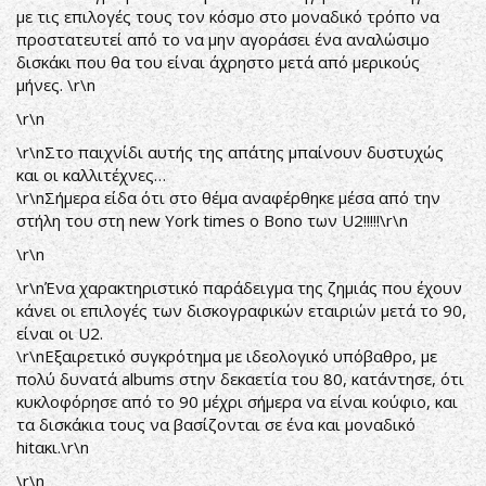
με τις επιλογές τους τον κόσμο στο μοναδικό τρόπο να
προστατευτεί από το να μην αγοράσει ένα αναλώσιμο
δισκάκι που θα του είναι άχρηστο μετά από μερικούς
μήνες. \r\n
\r\n
\r\nΣτο παιχνίδι αυτής της απάτης μπαίνουν δυστυχώς
και οι καλλιτέχνες…
\r\nΣήμερα είδα ότι στο θέμα αναφέρθηκε μέσα από την
στήλη του στη new York times ο Bono των U2!!!!!\r\n
\r\n
\r\nΈνα χαρακτηριστικό παράδειγμα της ζημιάς που έχουν
κάνει οι επιλογές των δισκογραφικών εταιριών μετά το 90,
είναι οι U2.
\r\nΕξαιρετικό συγκρότημα με ιδεολογικό υπόβαθρο, με
πολύ δυνατά albums στην δεκαετία του 80, κατάντησε, ότι
κυκλοφόρησε από το 90 μέχρι σήμερα να είναι κούφιο, και
τα δισκάκια τους να βασίζονται σε ένα και μοναδικό
hitακι.\r\n
\r\n