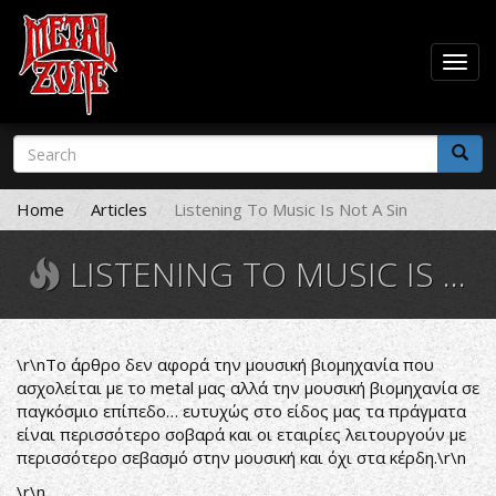
Togg
navig
Skip
Search
to
form
main
Search
content
Home
Articles
Listening To Music Is Not A Sin
LISTENING TO MUSIC IS NOT A SIN
\r\nΤο άρθρο δεν αφορά την μουσική βιομηχανία που
ασχολείται με το metal μας αλλά την μουσική βιομηχανία σε
παγκόσμιο επίπεδο… ευτυχώς στο είδος μας τα πράγματα
είναι περισσότερο σοβαρά και οι εταιρίες λειτουργούν με
περισσότερο σεβασμό στην μουσική και όχι στα κέρδη.\r\n
\r\n