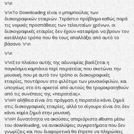
\r\n
\r\nΤο Downloading είναι ο μπαμπούλας των
δισκογραφικών εταιριών. Τεράστιο πρόβλημα καθώς παρά
τις νομικές προσπάθειες των τελευταίων χρόνων, οι
δισκογραφικές εταιρίες δεν έχουν καταφέρει να βρουν τον
κατάλληλο τρόπο που θα τους απαλλάξει από αυτό το
βάσανο. \r\n
\r\n
\r\nΣτο πλαίσιο αυτής της αδυναμίας βασίζεται η
παγκόσμια καμπάνια περί πειρατείας που σκοτώνει την
μουσική, που με αυτό τον τρόπο οι δισκογραφικές
εταιρίες, ποντάρουν στο φιλότιμο των μουσικόφιλών, και
υπογείως στο ότι αρκετοί από αυτούς θα τρομοκρατηθούν
από τις συνέπειες της «πειρατείας».
\r\nΗ αλήθεια είναι ότι πράγματι η πειρατεία κάνει ζημιά
στις δισκογραφικές εταιρίες, αλλά το σίγουρο είναι ότι δεν
κάνει καμία ζημιά στην μουσική.
\r\nΗ δυνατότητα να ακούσεις απεριόριστα albums μέσω
του downloading, να ανακαλύψεις συγκροτήματα που δεν
γνωρίζεις και που διαφορετικά θα έπρεπε να πληρώσεις