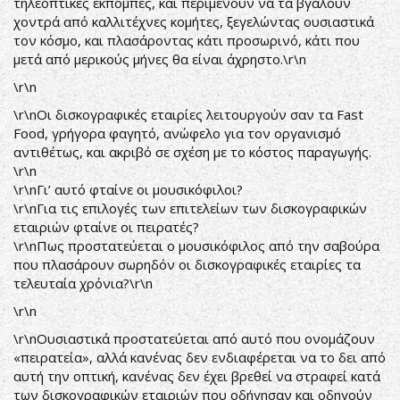
τηλεοπτικές εκπομπές, και περιμένουν να τα βγάλουν
χοντρά από καλλιτέχνες κομήτες, ξεγελώντας ουσιαστικά
τον κόσμο, και πλασάροντας κάτι προσωρινό, κάτι που
μετά από μερικούς μήνες θα είναι άχρηστο.\r\n
\r\n
\r\nΟι δισκογραφικές εταιρίες λειτουργούν σαν τα Fast
Food, γρήγορα φαγητό, ανώφελο για τον οργανισμό
αντιθέτως, και ακριβό σε σχέση με το κόστος παραγωγής.
\r\n
\r\nΓι’ αυτό φταίνε οι μουσικόφιλοι?
\r\nΓια τις επιλογές των επιτελείων των δισκογραφικών
εταιριών φταίνε οι πειρατές?
\r\nΠως προστατεύεται ο μουσικόφιλος από την σαβούρα
που πλασάρουν σωρηδόν οι δισκογραφικές εταιρίες τα
τελευταία χρόνια?\r\n
\r\n
\r\nΟυσιαστικά προστατεύεται από αυτό που ονομάζουν
«πειρατεία», αλλά κανένας δεν ενδιαφέρεται να το δει από
αυτή την οπτική, κανένας δεν έχει βρεθεί να στραφεί κατά
των δισκογραφικών εταιριών που οδήγησαν και οδηγούν