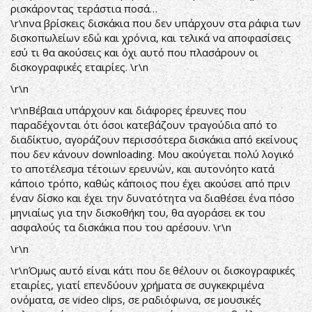
ρισκάροντας τεράστια ποσά…
\r\nνα βρίσκεις δισκάκια που δεν υπάρχουν στα ράφια των
δισκοπωλείων εδώ και χρόνια, και τελικά να αποφασίσεις
εσύ τι θα ακούσεις και όχι αυτό που πλασάρουν οι
δισκογραφικές εταιρίες. \r\n
\r\n
\r\nΒέβαια υπάρχουν και διάφορες έρευνες που
παραδέχονται ότι όσοι κατεβάζουν τραγούδια από το
διαδίκτυο, αγοράζουν περισσότερα δισκάκια από εκείνους
που δεν κάνουν downloading. Μου ακούγεται πολύ λογικό
το αποτέλεσμα τέτοιων ερευνών, και αυτονόητο κατά
κάποιο τρόπο, καθώς κάποιος που έχει ακούσει από πριν
έναν δίσκο και έχει την δυνατότητα να διαθέσει ένα πόσο
μηνιαίως για την δισκοθήκη του, θα αγοράσει εκ του
ασφαλούς τα δισκάκια που του αρέσουν. \r\n
\r\n
\r\nΌμως αυτό είναι κάτι που δε θέλουν οι δισκογραφικές
εταιρίες, γιατί επενδύουν χρήματα σε συγκεκριμένα
ονόματα, σε video clips, σε ραδιόφωνα, σε μουσικές