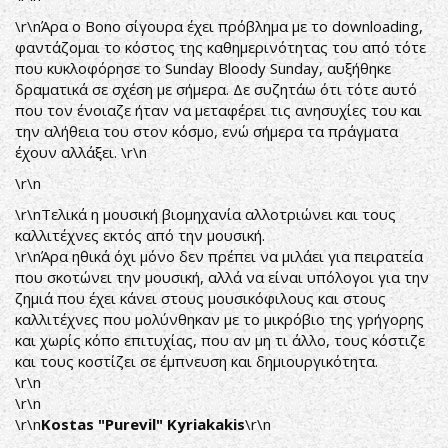
\r\nΆρα ο Bono σίγουρα έχει πρόβλημα με το downloading,
φαντάζομαι το κόστος της καθημερινότητας του από τότε
που κυκλοφόρησε το Sunday Bloody Sunday, αυξήθηκε
δραματικά σε σχέση με σήμερα. Δε συζητάω ότι τότε αυτό
που τον ένοιαζε ήταν να μεταφέρει τις ανησυχίες του και
την αλήθεια του στον κόσμο, ενώ σήμερα τα πράγματα
έχουν αλλάξει. \r\n
\r\n
\r\nΤελικά η μουσική βιομηχανία αλλοτριώνει και τους
καλλιτέχνες εκτός από την μουσική.
\r\nΆρα ηθικά όχι μόνο δεν πρέπει να μιλάει για πειρατεία
που σκοτώνει την μουσική, αλλά να είναι υπόλογοι για την
ζημιά που έχει κάνει στους μουσικόφιλους και στους
καλλιτέχνες που μολύνθηκαν με το μικρόβιο της γρήγορης
και χωρίς κόπο επιτυχίας, που αν μη τι άλλο, τους κόστιζε
και τους κοστίζει σε έμπνευση και δημιουργικότητα.
\r\n
\r\n
\r\n
Kostas "Purevil" Kyriakakis
\r\n