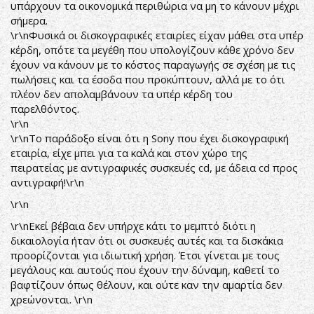
υπάρχουν τα οικονομικά περιθώρια να μη το κάνουν μέχρι
σήμερα.
\r\nΦυσικά οι δισκογραφικές εταιρίες είχαν μάθει στα υπέρ
κέρδη, οπότε τα μεγέθη που υπολογίζουν κάθε χρόνο δεν
έχουν να κάνουν με το κόστος παραγωγής σε σχέση με τις
πωλήσεις και τα έσοδα που προκύπτουν, αλλά με το ότι
πλέον δεν απολαμβάνουν τα υπέρ κέρδη του
παρελθόντος.
\r\n
\r\nΤο παράδοξο είναι ότι η Sony που έχει δισκογραφική
εταιρία, είχε μπει για τα καλά και στον χώρο της
πειρατείας με αντιγραφικές συσκευές cd, με άδεια cd προς
αντιγραφή!\r\n
\r\n
\r\nΕκεί βέβαια δεν υπήρχε κάτι το μεμπτό διότι η
δικαιολογία ήταν ότι οι συσκευές αυτές και τα δισκάκια
προορίζονται για ιδιωτική χρήση. Έτσι γίνεται με τους
μεγάλους και αυτούς που έχουν την δύναμη, καθετί το
βαφτίζουν όπως θέλουν, και ούτε καν την αμαρτία δεν
χρεώνονται. \r\n