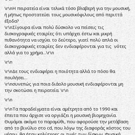
\r\nΗ πειρατεία είναι τελικά τόσο βλαβερή για την μουσική,
ή μήπως προστατεύει τους μουσικόφιλους από περιττά
έξοδα?
\r\nΣίγουρα είναι πολύ δύσκολο να πείσεις τις
δισκογραφικές εταιρίες ότι υπάρχει έστω και μικρή
πιθανότητα να ισχύει το δεύτερο, γιατί πολύ απλά οι
δισκογραφικές εταιρίες δεν ενδιαφέρονται για τις νότες
αλλά για το χρήμα…\r\n
\r\n
\r\nΔε τους ενδιαφέρει η ποιότητα αλλά το πόσο θα
πουλήσει…
\r\nσυνεπώς για ποια διάολο μουσική ενδιαφέρονται μη
την σκοτώσει η πειρατεία. \r\n
\r\n
\r\nΤα παραδείγματα είναι αμέτρητα από το 1990 και
έπειτα που άρχισε να οργιάζει η μουσική βιομηχανία.
Θυμάμαι ακόμα το παραμύθι, που αφορούσε την μετάβαση
από το βινύλιο στο cd, που λόγω της διαφοράς κόστος του
μέσου, θα ήταν καλύτερες οι τιμές των δίσκων. Φυσικά