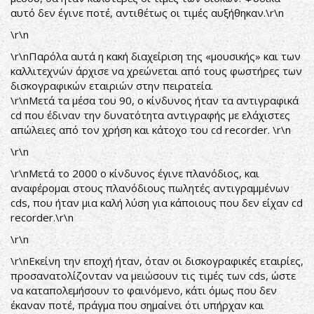
αυτό δεν έγινε ποτέ, αντιθέτως οι τιμές αυξήθηκαν.\r\n
\r\n
\r\nΠαρόλα αυτά η κακή διαχείριση της «μουσικής» και των
καλλιτεχνών άρχισε να χρεώνεται από τους φωστήρες των
δισκογραφικών εταιριών στην πειρατεία.
\r\nΜετά τα μέσα του 90, ο κίνδυνος ήταν τα αντιγραφικά
cd που έδιναν την δυνατότητα αντιγραφής με ελάχιστες
απώλειες από τον χρήση και κάτοχο του cd recorder. \r\n
\r\n
\r\nΜετά το 2000 ο κίνδυνος έγινε πλανόδιος, και
αναφέρομαι στους πλανόδιους πωλητές αντιγραμμένων
cds, που ήταν μια καλή λύση για κάποιους που δεν είχαν cd
recorder.\r\n
\r\n
\r\nΕκείνη την εποχή ήταν, όταν οι δισκογραφικές εταιρίες,
προσανατολίζονταν να μειώσουν τις τιμές των cds, ώστε
να καταπολεμήσουν το φαινόμενο, κάτι όμως που δεν
έκαναν ποτέ, πράγμα που σημαίνει ότι υπήρχαν και