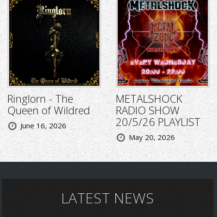
Ringlorn - The
METALSHOCK
Queen of Wildred
RADIO SHOW
20/5/26 PLAYLIST
June 16, 2026
May 20, 2026
LATEST NEWS