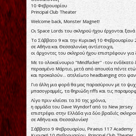
10 Φεβρουαρίου
Principal Club Theater
Welcome back, Monster Magnet!
Οι Space Lords του σκληρού ήχου έρχονται ξανά
Το Σάββατο 9 και την Κυριακή 10 Φεβρουαρίου 
σε Αθήνα και Θεσσαλονίκη αντίστοιχα,
οι άρχοντες του σκληρού ήχου επιστρέφουν για 
Με το ολοκαίνουριο "Mindfucker" -τον ενδέκατο 
περασμένο Μάρτιο, μετά από απουσία πέντε ετώ
και προκαλούν… ατελείωτο headbanging στο φανα
Για άλλη μια φορά θα μας παρασύρουν με το ψυχε
μπασογραμμές, τα θηριώδη riffs και τις παραμορ
Λίγο πριν κλείσει τα 30 της χρόνια,
η αρμάδα του Dave Wyndorf από το New Jersey
επιστρέφει στην Ελλάδα για δύο βραδιές σκληρ
σε Αθήνα και Θεσσαλονίκη!
Σάββατο 9 Φεβρουαρίου, Piraeus 117 Academy
Κυριακή 10 Φεβρουαρίου, Principal Club Theater