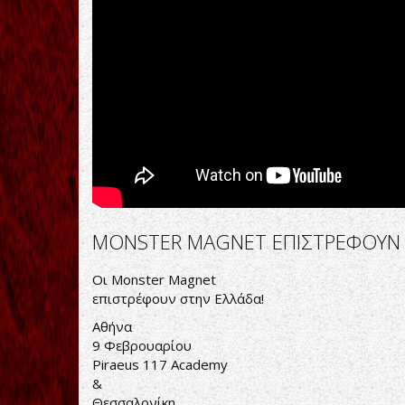
MONSTER MAGNET ΕΠΙΣΤΡΕΦΟΥΝ
Οι Monster Magnet
επιστρέφουν στην Ελλάδα!
Αθήνα
9 Φεβρουαρίου
Piraeus 117 Academy
&
Θεσσαλονίκη