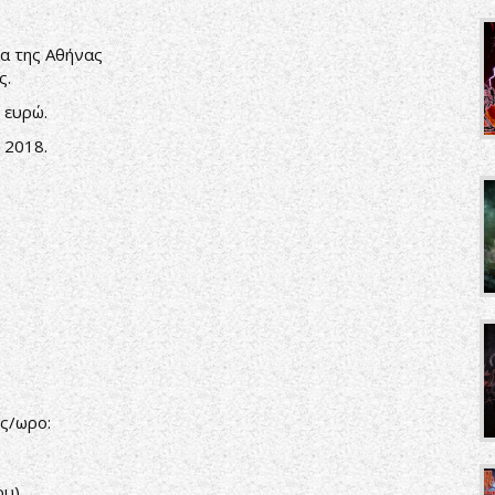
ία της Αθήνας
ς.
 ευρώ.
 2018.
ες/ωρο:
ου)