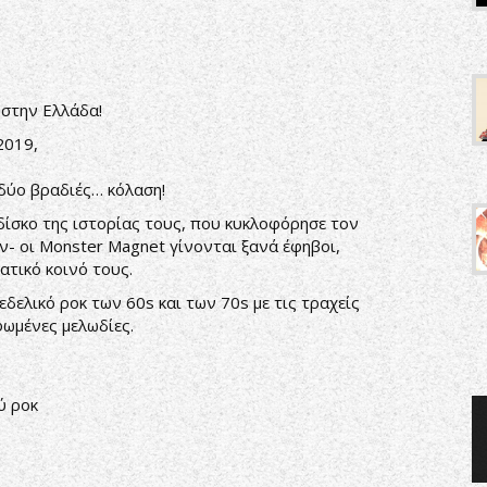
 στην Ελλάδα!
2019,
δύο βραδιές… κόλαση!
δίσκο της ιστορίας τους, που κυκλοφόρησε τον
ν- οι Monster Magnet γίνονται ξανά έφηβοι,
τικό κοινό τους.
δελικό ροκ των 60s και των 70s με τις τραχείς
φωμένες μελωδίες.
ού ροκ