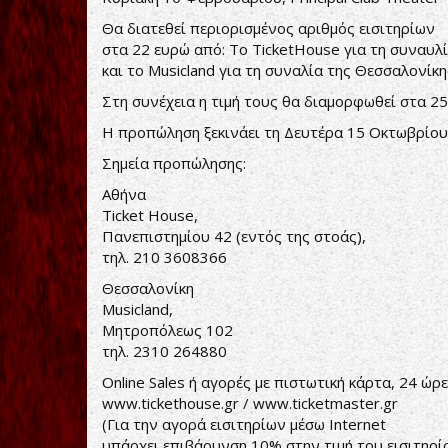
Θα διατεθεί περιορισμένος αριθμός εισιτηρίων
στα 22 ευρώ από: Το TicketHouse για τη συναυλ
και το Musicland για τη συναλία της Θεσσαλονίκη
Στη συνέχεια η τιμή τους θα διαμορφωθεί στα 25
Η προπώληση ξεκινάει τη Δευτέρα 15 Οκτωβρίου
Σημεία προπώλησης:
Αθήνα
Ticket House,
Πανεπιστημίου 42 (εντός της στοάς),
τηλ. 210 3608366
Θεσσαλονίκη
Musicland,
Μητροπόλεως 102
τηλ. 2310 264880
Online Sales ή αγορές με πιστωτική κάρτα, 24 ώρ
www.tickethouse.gr
/
www.ticketmaster.gr
(Για την αγορά εισιτηρίων μέσω Internet
υπάρχει επιβάρυνση 10% στην τιμή του εισιτηρί