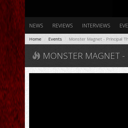
NEWS
REVIEWS
INTERVIEWS
EV
Home
Events
Monster Magnet - Principal Th
MONSTER MAGNET - P
Monster
Magnet
-
Powertrip