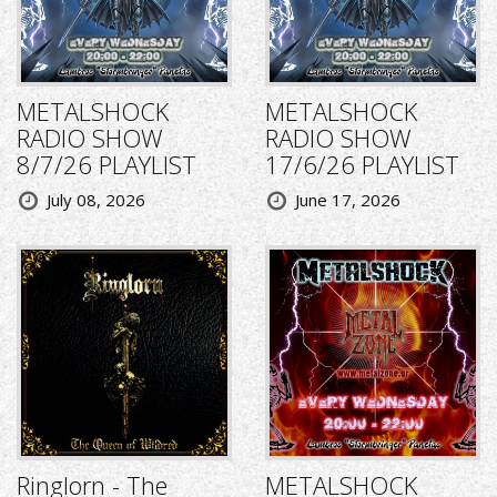
METALSHOCK
METALSHOCK
RADIO SHOW
RADIO SHOW
8/7/26 PLAYLIST
17/6/26 PLAYLIST
July 08, 2026
June 17, 2026
Ringlorn - The
METALSHOCK