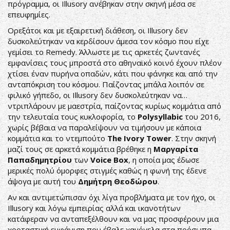
πρόγραμμα, οι Illusory ανέβηκαν στην σκηνή μέσα σε
επευφημίες.
Ορεξάτοι και με εξαιρετική διάθεση, οι Illusory δεν
δυσκολεύτηκαν να κερδίσουν άμεσα τον κόσμο που είχε
γεμίσει το Remedy. Άλλωστε με τις αρκετές ζωντανές
εμφανίσεις τους μπροστά στο αθηναϊκό κοινό έχουν πλέον
χτίσει έναν πυρήνα οπαδών, κάτι που φάνηκε και από την
ανταπόκριση του κόσμου. Παίζοντας μπάλα λοιπόν σε
φιλικό γήπεδο, οι Illusory δεν δυσκολεύτηκαν να…
ντριπλάρουν με μαεστρία, παίζοντας κυρίως κομμάτια από
την τελευταία τους κυκλοφορία, το
Polysyllabic
του 2016,
χωρίς βέβαια να παραλείψουν να τιμήσουν με κάποια
κομμάτια και το ντεμπούτο
The Ivory Tower
. Στην σκηνή
μαζί τους σε αρκετά κομμάτια βρέθηκε η
Μαργαρίτα
Παπαδημητρίου
των
Voice Box
, η οποία μας έδωσε
μερικές πολύ όμορφες στιγμές καθώς η φωνή της έδενε
άψογα με αυτή του
Δημήτρη Θεοδώρου
.
Αν και αντιμετώπισαν όχι λίγα προβλήματα με τον ήχο, οι
Illusory και λόγω εμπειρίας αλλά και ικανοτήτων
κατάφεραν να ανταπεξέλθουν και να μας προσφέρουν μια
χορταστική εμφάνιση που έβαλε χαμόγελα στα πρόσωπα