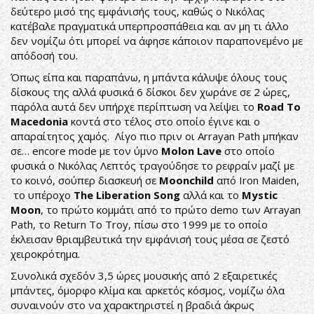
δεύτερο μισό της εμφάνισής τους, καθώς ο Νικόλας
κατέβαλε πραγματικά υπερπροσπάθεια και αν μη τι άλλο
δεν νομίζω ότι μπορεί να άφησε κάποιον παραπονεμένο με
απόδοσή του.
Όπως είπα και παραπάνω, η μπάντα κάλυψε όλους τους
δίσκους της αλλά φυσικά 6 δίσκοι δεν χωράνε σε 2 ώρες,
παρόλα αυτά δεν υπήρχε περίπτωση να λείψει το
Road To
Macedonia
κοντά στο τέλος στο οποίο έγινε και ο
απαραίτητος χαμός. Λίγο πιο πριν οι Arrayan Path μπήκαν
σε… encore mode με τον ύμνο
Molon Lave
στο οποίο
φυσικά ο Νικόλας Λεπτός τραγούδησε το ρεφραίν μαζί με
το κοινό, σούπερ διασκευή σε
Moonchild
από Iron Maiden,
το υπέροχο
The Liberation Song
αλλά και το
Mystic
Moon
, το πρώτο κομμάτι από το πρώτο demo των Arrayan
Path, το Return To Troy, πίσω στο 1999 με το οποίο
έκλεισαν θριαμβευτικά την εμφάνισή τους μέσα σε ζεστό
χειροκρότημα.
Συνολικά σχεδόν 3,5 ώρες μουσικής από 2 εξαιρετικές
μπάντες, όμορφο κλίμα και αρκετός κόσμος, νομίζω όλα
συναινούν στο να χαρακτηριστεί η βραδιά άκρως