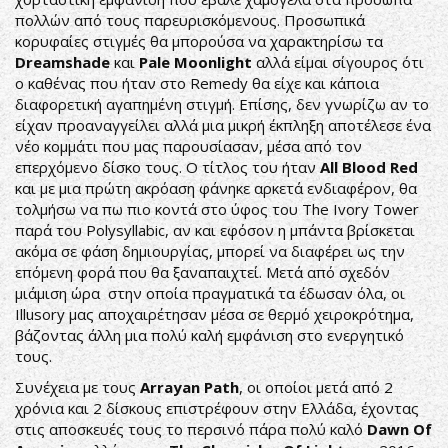
πολλών από τους παρευρισκόμενους. Προσωπικά
κορυφαίες στιγμές θα μπορούσα να χαρακτηρίσω τα
Dreamshade
και
Pale Moonlight
αλλά είμαι σίγουρος ότι
ο καθένας που ήταν στο Remedy θα είχε και κάποια
διαφορετική αγαπημένη στιγμή. Επίσης, δεν γνωρίζω αν το
είχαν προαναγγείλει αλλά μια μικρή έκπληξη αποτέλεσε ένα
νέο κομμάτι που μας παρουσίασαν, μέσα από τον
επερχόμενο δίσκο τους. Ο τίτλος του ήταν
All Blood Red
και με μια πρώτη ακρόαση φάνηκε αρκετά ενδιαφέρον, θα
τολμήσω να πω πιο κοντά στο ύφος του The Ivory Tower
παρά του Polysyllabic, αν και εφόσον η μπάντα βρίσκεται
ακόμα σε φάση δημιουργίας, μπορεί να διαφέρει ως την
επόμενη φορά που θα ξαναπαιχτεί. Μετά από σχεδόν
μιάμιση ώρα στην οποία πραγματικά τα έδωσαν όλα, οι
Illusory μας αποχαιρέτησαν μέσα σε θερμό χειροκρότημα,
βάζοντας άλλη μια πολύ καλή εμφάνιση στο ενεργητικό
τους.
Συνέχεια με τους
Arrayan Path
, οι οποίοι μετά από 2
χρόνια και 2 δίσκους επιστρέφουν στην Ελλάδα, έχοντας
στις αποσκευές τους το περσινό πάρα πολύ καλό
Dawn Of