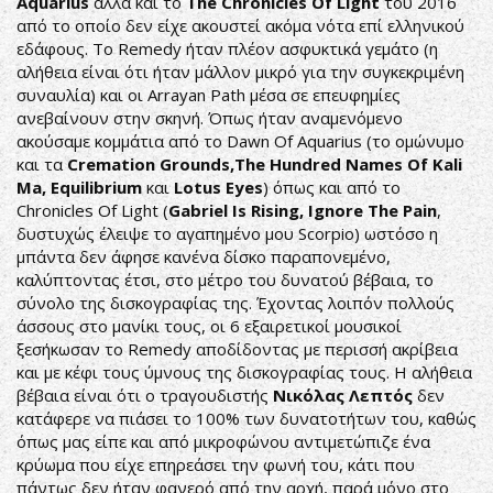
Aquarius
αλλά και το
The Chronicles Of Light
του 2016
από το οποίο δεν είχε ακουστεί ακόμα νότα επί ελληνικού
εδάφους. Το Remedy ήταν πλέον ασφυκτικά γεμάτο (η
αλήθεια είναι ότι ήταν μάλλον μικρό για την συγκεκριμένη
συναυλία) και οι Arrayan Path μέσα σε επευφημίες
ανεβαίνουν στην σκηνή. Όπως ήταν αναμενόμενο
ακούσαμε κομμάτια από το Dawn Of Aquarius (το ομώνυμο
και τα
Cremation Grounds,The Hundred Names Of Kali
Ma, Equilibrium
και
Lotus Eyes
) όπως και από το
Chronicles Of Light (
Gabriel Is Rising, Ignore The Pain
,
δυστυχώς έλειψε το αγαπημένο μου Scorpio) ωστόσο η
μπάντα δεν άφησε κανένα δίσκο παραπονεμένο,
καλύπτοντας έτσι, στο μέτρο του δυνατού βέβαια, το
σύνολο της δισκογραφίας της. Έχοντας λοιπόν πολλούς
άσσους στο μανίκι τους, οι 6 εξαιρετικοί μουσικοί
ξεσήκωσαν το Remedy αποδίδοντας με περισσή ακρίβεια
και με κέφι τους ύμνους της δισκογραφίας τους. Η αλήθεια
βέβαια είναι ότι ο τραγουδιστής
Νικόλας Λεπτός
δεν
κατάφερε να πιάσει το 100% των δυνατοτήτων του, καθώς
όπως μας είπε και από μικροφώνου αντιμετώπιζε ένα
κρύωμα που είχε επηρεάσει την φωνή του, κάτι που
πάντως δεν ήταν φανερό από την αρχή, παρά μόνο στο