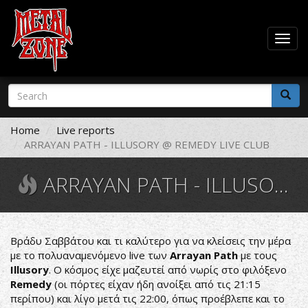
Togg
navig
Skip
Search
to
form
main
Search
content
Home
Live reports
ARRAYAN PATH - ILLUSORY @ REMEDY LIVE CLUB
ARRAYAN PATH - ILLUSORY @ REMEDY LIVE CLUB
Βράδυ Σαββάτου και τι καλύτερο για να κλείσεις την μέρα
με το πολυαναμενόμενο live των
Arrayan Path
με τους
Illusory
. Ο κόσμος είχε μαζευτεί από νωρίς στο φιλόξενο
Remedy
(οι πόρτες είχαν ήδη ανοίξει από τις 21:15
περίπου) και λίγο μετά τις 22:00, όπως προέβλεπε και το