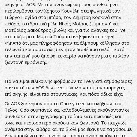
σκηνής οι AOS. Με την ανανεωμένη τους σύνθεση να
περιλαμβάνει τον Χρήστο Κουνέλη στα φωνητικά τον
Γιώργο Παγίδα στο μπάσο, τον Δημήτρη Κοσκινά στην
κιθάρα, τα ιδρυτικά μέλη Νίκος Μοίρας (τύμπανα) και
Ματθαίος Δακούτρος (βιολί) και για τις ανάγκες του live
στα πλήκτρα η Μυρτώ Τούμπα ανέβηκαν στη σκηνή.
\r\nΑπό ότι μας πληροφόρησαν τα άλμπουμ κόλλησαν στο
τελωνείο και δυστυχώς δεν ήταν διαθέσιμα αλλά – κατά
την ταπεινή μου άποψη, ευκαιρία να κάνουν μια επιπλέον
ζωντανή εμφάνιση…
Για να είμαι ειλικρινής φοβόμουν το live γιατί ατμόσφαιρες
σαν αυτή των AOS δεν είναι εύκολο να τις αναπαράγεις
επί σκηνής, είναι πιο στουντιακές. Και πόσο άδικο είχα!
Οι AOS ξεκίνησαν από το Once για να καταλήξουν στο
Τέλος. Όσο συμπαγείς και καλοδουλεμένες ακούγονταν οι
συνθέσεις στην ηχογράφηση το ίδιο εντυπωσιακές και
ίσως και περισσότερο ακούστηκαν ζωντανά. Το παιχνίδι
ανάμεσα στην κιθάρα και το βιολί μας έκανε να τα χάσουμε.
Δεν μπορώ να μην το γράψω… πόσο μαγικό ακούγεται το