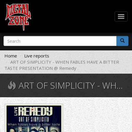
Togg
navig
Skip
Search
to
form
main
Search
content
Home
Live reports
ART OF SIMPLICITY - WHEN FABLES HAVE A BITTER
TASTE PRESENTATION @ Remedy
ART OF SIMPLICITY - WHEN FABLES HAVE A BITTER TASTE PRESENTATION @ REMEDY
1480268304.jpg