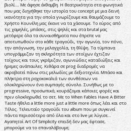
βιολί…. Με άφησε έκθαμβη. Η θεατρικότητα στα φωνητικά
που μας διηγήθηκε την ιστορία του concept με μια δεινή
ικανότητα για την οποία γνωρίζουμε και θαυμάζουμε το
Χρήστο Κουνέλη μας έκανε να τα χάσουμε. Το εύρος από
τις χαμηλές, μπάσες, στις ψηλές και στα brutal μας
μετέφερε όλα τα συναισθήματα που έπρεπε να
αποτυπωθούν στο κάθε τραγούδι, την αγωνία, τον πόνο,
την απόγνωση, την μελαγχολία, τη θλίψη. Τα τύμπανα
υπογράμμιζαν τη σκληρότητα των στοίχων έχτιζαν
τοίχους και τους γκρέμιζαν, αγωνιώδεις καταδιώξεις και
ήρεμες ανάπαυλες. Κιθάρα σε prog διαδρομές να
ακροβατεί πάνω στις μελωδίες με δεξιοτεχνία. Μπάσο και
πλήκτρα στη ραχοκοκαλιά των συνθέσεων να
ολοκληρώνουν ένα συμπαγές σύνολο. Συνήθως με το
progressive, προσωπικά, κουράζομαι κάποιες φορές και
πριν ολοκληρωθεί το σετ. Με το When Fables Have A Bitter
Taste ήθελα a little more just a little more όπως λέει και στο
Τέλος. Τελευταίο τραγούδι του album που με συγκινεί
πάντα περισσότερο από όλα και στο live με λύγισε…
Αγαπητοί Art Of Simplicity επειδή δεν μας έφτασε,
μπορούμε να το επαναλάβουμε;