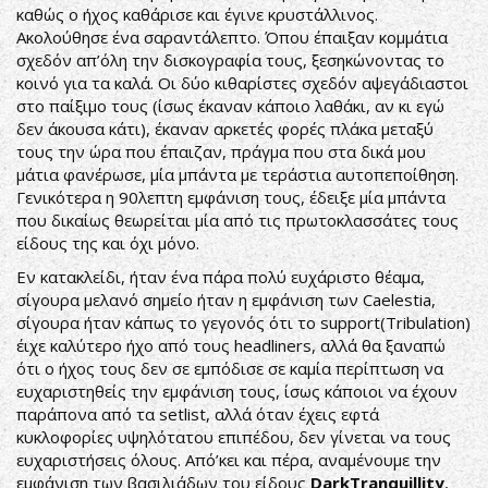
καθώς ο ήχος καθάρισε και έγινε κρυστάλλινος.
Ακολούθησε ένα σαραντάλεπτο. Όπου έπαιξαν κομμάτια
σχεδόν απ’όλη την δισκογραφία τους, ξεσηκώνοντας το
κοινό για τα καλά. Οι δύο κιθαρίστες σχεδόν αψεγάδιαστοι
στο παίξιμο τους (ίσως έκαναν κάποιο λαθάκι, αν κι εγώ
δεν άκουσα κάτι), έκαναν αρκετές φορές πλάκα μεταξύ
τους την ώρα που έπαιζαν, πράγμα που στα δικά μου
μάτια φανέρωσε, μία μπάντα με τεράστια αυτοπεποίθηση.
Γενικότερα η 90λεπτη εμφάνιση τους, έδειξε μία μπάντα
που δικαίως θεωρείται μία από τις πρωτοκλασσάτες τους
είδους της και όχι μόνο.
Εν κατακλείδι, ήταν ένα πάρα πολύ ευχάριστο θέαμα,
σίγουρα μελανό σημείο ήταν η εμφάνιση των Caelestia,
σίγουρα ήταν κάπως το γεγονός ότι το support(Tribulation)
έιχε καλύτερο ήχο από τους headliners, αλλά θα ξαναπώ
ότι ο ήχος τους δεν σε εμπόδισε σε καμία περίπτωση να
ευχαριστηθείς την εμφάνιση τους, ίσως κάποιοι να έχουν
παράπονα από τα setlist, αλλά όταν έχεις εφτά
κυκλοφορίες υψηλότατου επιπέδου, δεν γίνεται να τους
ευχαριστήσεις όλους. Από’κει και πέρα, αναμένουμε την
εμφάνιση των βασιλιάδων του είδους
DarkTranquillity
,