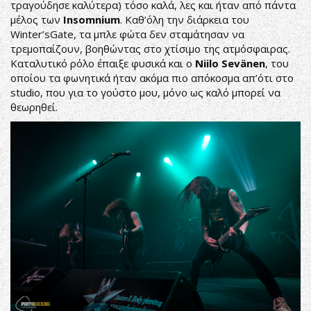
τραγούδησε καλύτερα) τόσο καλά, λες και ήταν από πάντα
μέλος των
Insomnium
. Καθ’όλη την διάρκεια του
Winter’sGate, τα μπλε φώτα δεν σταμάτησαν να
τρεμοπαίζουν, βοηθώντας στο χτίσιμο της ατμόσφαιρας.
Καταλυτικό ρόλο έπαιξε φυσικά και ο
Niilo Sevänen
, του
οποίου τα φωνητικά ήταν ακόμα πιο απόκοσμα απ’ότι στο
studio, που για το γούστο μου, μόνο ως καλό μπορεί να
θεωρηθεί.