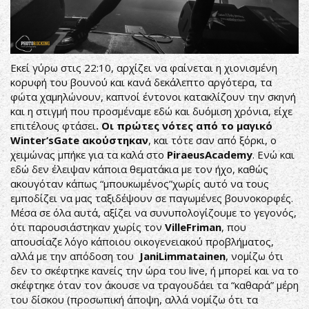
Εκεί γύρω στις 22:10, αρχίζει να φαίνεται η χιονισμένη
κορυφή του βουνού και κανά δεκάλεπτο αργότερα, τα
φώτα χαμηλώνουν, καπνοί έντονοι κατακλίζουν την σκηνή
και η στιγμή που προσμέναμε εδώ και δυόμιση χρόνια, είχε
επιτέλους φτάσει
. Οι πρώτες νότες από το μαγικό
Winter
’sGate
ακούστηκαν
, και τότε σαν από ξόρκι, ο
χειμώνας μπήκε για τα καλά στο
PiraeusAcademy
. Ενώ και
εδώ δεν έλειψαν κάποια θεματάκια με τον ήχο, καθώς
ακουγόταν κάπως “μπουκωμένος”χωρίς αυτό να τους
εμποδίζει να μας ταξιδέψουν σε παγωμένες βουνοκορφές.
Μέσα σε όλα αυτά, αξίζει να συνυπολογίζουμε το γεγονός,
ότι παρουσιάστηκαν χωρίς τον
VilleFriman
, που
απουσίαζε λόγο κάποιου οικογενειακού προβλήματος,
αλλά με την απόδοση του
JaniLimmatainen
, νομίζω ότι
δεν το σκέφτηκε κανείς την ώρα του live, ή μπορεί και να το
σκέφτηκε όταν τον άκουσε να τραγουδάει τα “καθαρά” μέρη
του δίσκου (προσωπική άποψη, αλλά νομίζω ότι τα