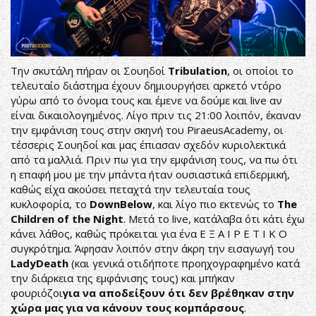
Την σκυτάλη πήραν οι Σουηδοί
Tribulation
, οι οποίοι το
τελευταίο διάστημα έχουν δημιουργήσει αρκετό ντόρο
γύρω από το όνομα τους και έμενε να δούμε και live αν
είναι δικαιολογημένος. Λίγο πριν τις 21:00 λοιπόν, έκαναν
την εμφάνιση τους στην σκηνή του PiraeusAcademy, οι
τέσσερις Σουηδοί και μας έπιασαν σχεδόν κυριολεκτικά
από τα μαλλιά. Πριν πω για την εμφάνιση τους, να πω ότι
η επαφή μου με την μπάντα ήταν ουσιαστικά επιδερμική,
καθώς είχα ακούσει πεταχτά την τελευταία τους
κυκλοφορία, το
DownBelow
, και λίγο πιο εκτενώς το
The
Children
of
the
Night
. Μετά το live, κατάλαβα ότι κάτι έχω
κάνει λάθος, καθώς πρόκειται για ένα Ε Ξ Α Ι Ρ Ε Τ Ι Κ Ο
συγκρότημα. Άφησαν λοιπόν στην άκρη την εισαγωγή του
LadyDeath
(και γενικά οτιδήποτε προηχογραφημένο κατά
την διάρκεια της εμφάνισης τους) και μπήκαν
φουριόζοι
για να αποδείξουν ότι δεν βρέθηκαν στην
χώρα μας για να κάνουν τους κομπάρσους
.