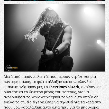
Μετά από σαράντα λεπτά, που πέρσαν νεράκι, και μία
σύντομη παύση, τα φώτα άλλαξαν και οι Φινλανδοί
επανεμφανίστηκαν μες το
ThePrimevalDark
,
ανοίγοντας
ουσιαστικά το δεύτερο μέρος του setτους, για να
ακολουθήσει το WhileWeSleepκαι το venue(το οποίο σε
εκείνο το σημείο είχε γεμίσει) να σηκωθεί για τα καλά στο
πόδι. Εδώ καταλάβαμε αυτό είπα πριν για το μπούκωμα,