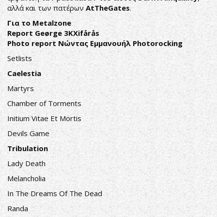
αλλά και των πατέρων
AtTheGates
.
Για το Metalzone
Report Geørge 3KXifårås
Photo report Νώντας Εμμανουήλ Photorocking
Setlists
Caelestia
Martyrs
Chamber of Torments
Initium Vitae Et Mortis
Devils Game
Tribulation
Lady Death
Melancholia
In The Dreams Of The Dead
Randa