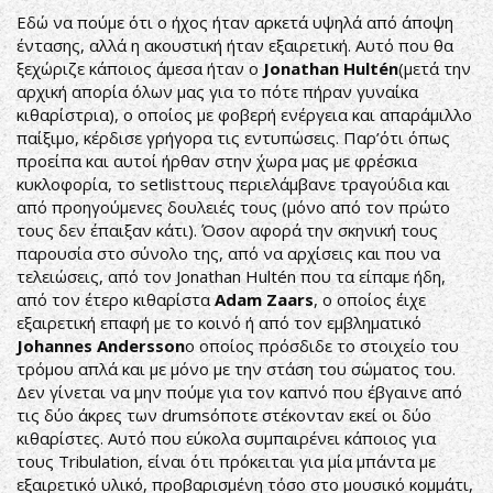
Εδώ να πούμε ότι ο ήχος ήταν αρκετά υψηλά από άποψη
έντασης, αλλά η ακουστική ήταν εξαιρετική. Αυτό που θα
ξεχώριζε κάποιος άμεσα ήταν ο
Jonathan Hultén
(μετά την
αρχική απορία όλων μας για το πότε πήραν γυναίκα
κιθαρίστρια), ο οποίος με φοβερή ενέργεια και απαράμιλλο
παίξιμο, κέρδισε γρήγορα τις εντυπώσεις. Παρ’ότι όπως
προείπα και αυτοί ήρθαν στην ΄χωρα μας με φρέσκια
κυκλοφορία, το setlistτους περιελάμβανε τραγούδια και
από προηγούμενες δουλειές τους (μόνο από τον πρώτο
τους δεν έπαιξαν κάτι). Όσον αφορά την σκηνική τους
παρουσία στο σύνολο της, από να αρχίσεις και που να
τελειώσεις, από τον Jonathan Hultén που τα είπαμε ήδη,
από τον έτερο κιθαρίστα
Adam Zaars
, ο οποίος έιχε
εξαιρετική επαφή με το κοινό ή από τον εμβληματικό
Johannes Andersson
ο οποίος πρόσδιδε το στοιχείο του
τρόμου απλά και με μόνο με την στάση του σώματος του.
Δεν γίνεται να μην πούμε για τον καπνό που έβγαινε από
τις δύο άκρες των drumsόποτε στέκονταν εκεί οι δύο
κιθαρίστες. Αυτό που εύκολα συμπαιρένει κάποιος για
τους Tribulation, είναι ότι πρόκειται για μία μπάντα με
εξαιρετικό υλικό, προβαρισμένη τόσο στο μουσικό κομμάτι,