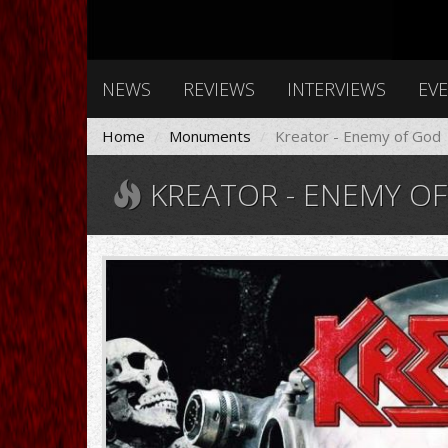
NEWS
REVIEWS
INTERVIEWS
EV
Home
Monuments
Kreator - Enemy of God
KREATOR - ENEMY O
71C+-
HhN0rL._SL1200_.jpg