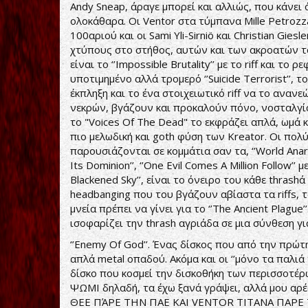
Andy Sneap, άραγε μπορεί και αλλιώς, που κάνει
ολοκάθαρα. Οι Ventor στα τύμπανα Mille Petroz
100αριού και οι Sami Yli-Sirniö και Christian Gi
χτύπους στο στήθος, αυτών και των ακροατών τ
είναι το ‘’Impossible Brutality’’ με το riff και τ
υποτιμημένο αλλά τρομερό ‘’Suicide Terrorist’’, τ
έκπληξη και το ένα στοιχειωτικό riff να το ανανεώ
νεκρών, βγάζουν και προκαλούν πόνο, νοσταλγία
το "Voices Of The Dead" το εκφράζει απλά, ωμά 
πιο μελωδική και goth φύση των Kreator. Οι πο
παρουσιάζονται σε κομμάτια σαν τα, ‘’World Anarchy
Its Dominion’’, ‘’One Evil Comes A Million Follow’’
Blackened Sky’’, είναι το όνειρο του κάθε thras
headbanging που του βγάζουν αβίαστα τα riffs, τ
μνεία πρέπει να γίνει για το ‘’The Ancient Plagu
ισοφαρίζει την thrash αγριάδα σε μια σύνθεση γι
‘’Enemy Of God’’. Ένας δίσκος που από την πρώτη
απλά metal οπαδού. Ακόμα και οι ‘’μόνο τα παλιά
δίσκο που κοσμεί την δισκοθήκη των περισσοτέ
ΨΩΜΙ δηλαδή, τα έχω ξανά γράψει, αλλά μου αρέ
ΘΕΕ ΠΆΡΕ ΤΗΝ ΠΑΕ ΚΑΙ VENTOR ΤΙΤΑΝΑ ΠΑΡΕ