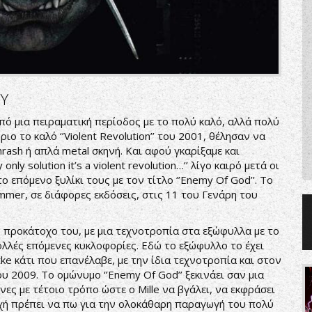
Υ
από μια πειραματική περίοδος με το πολύ καλό, αλλά πολύ
ιο το καλό ‘’Violent Revolution’’ του 2001, θέλησαν να
rash ή απλά metal σκηνή. Και αφού γκαρίξαμε και
nly solution it’s a violent revolution…’’ λίγο καιρό μετά οι
επόμενο ξυλίκι τους με τον τίτλο ‘’Enemy Of God’’. Το
mmer, σε διάφορες εκδόσεις, στις 11 του Γενάρη του
ον προκάτοχο του, με μια τεχνοτροπία στα εξώφυλλα με το
πολλές επόμενες κυκλοφορίες. Εδώ το εξώφυλλο το έχει
ke κάτι που επανέλαβε, με την ίδια τεχνοτροπία και στον
ου 2009. Το ομώνυμο ‘’Enemy Of God’’ ξεκινάει σαν μια
ες με τέτοιο τρόπο ώστε ο Mille να βγάλει, να εκφράσει
ρχή πρέπει να πω για την ολοκάθαρη παραγωγή του πολύ