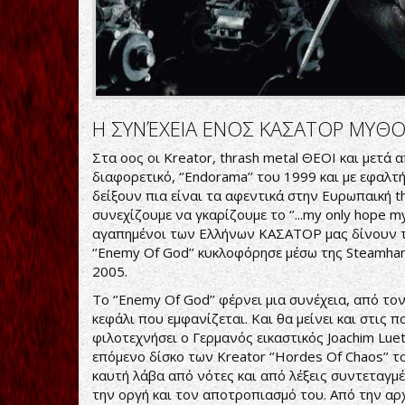
Η ΣΥΝΈΧΕΙΑ ΕΝΟΣ ΚΑΣΑΤΟΡ ΜΥΘΟ
Στα οος οι Kreator, thrash metal ΘΕΟΙ και μετά 
διαφορετικό, ‘’Endorama’’ του 1999 και με εφαλτήρ
δείξουν πια είναι τα αφεντικά στην Ευρωπαική th
συνεχίζουμε να γκαρίζουμε το ‘’...my only hope my o
αγαπημένοι των Ελλήνων ΚΑΣΑΤΟΡ μας δίνουν το 
‘’Enemy Of God’’ κυκλοφόρησε μέσω της Steamha
2005.
Το ‘’Enemy Of God’’ φέρνει μια συνέχεια, από τ
κεφάλι που εμφανίζεται. Και θα μείνει και στις 
φιλοτεχνήσει ο Γερμανός εικαστικός Joachim Luet
επόμενο δίσκο των Kreator ‘’Hordes Of Chaos’’ τ
καυτή λάβα από νότες και από λέξεις συντεταγμέν
την οργή και τον αποτροπιασμό του. Από την α