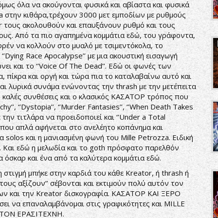
 όμως όλα να ακούγονται φυσικά και αβίαστα και φυσικά
za στην κιθάρα,τρέχουν 3000 μετ εμποδίων με ρυθμούς
esler τους ακολουθούν και επαυξάνουν ρυθμό και τους
ους. Από τα πιο αγαπημένα κομμάτια εδώ, του γράφοντα,
ο ρεφρέν να κολλούν στο μυαλό με τσιμεντόκολα, το
ο ‘’Dying Race Apocalypse’’ με μια ακουστική εισαγωγή
νει και το ‘’Voice Of The Dead’’. Εδώ οι φωνές των
, πίκρα και οργή και τώρα πια το καταλαβαίνω αυτό και
και λυρικά συνάμα ενώνοντας την thrash με την μετέπειτα
λύ καλές συνθέσεις και ο κλασικός ΚΑΣΑΤΟΡ τρόπος που
’’, ‘’Dystopia’’, ‘’Murder Fantasies’’, ‘’When Death Takes
 με την τιτλάρα να προειδοποιεί και ‘’Under a Total
hά που απλά αφήνεται στο ανελέητο κοπάνημα και
α solos και η μανιασμένη φωνή του Mille Petrozza. Ειδική
e’’. Και εδώ η μελωδία και το goth πρόσφατο παρελθόν
α όσκαρ και ένα από τα καλύτερα κομμάτια εδώ.
 στιγμή μπήκε στην καρδιά του κάθε Kreator, ή thrash ή
 τους αξίζουν’’ σέβονται και εκτιμούν πολύ αυτόν τον
ρων και την Kreator δισκογραφία. ΚΑΣΑΤΟΡ ΚΑΙ ΞΕΡΟ
σει να επαναλαμβάνομαι στις γραφικότητες και MILLE
 ΤΟΝ ΕΡΑΣΙΤΕΧΝΗ.