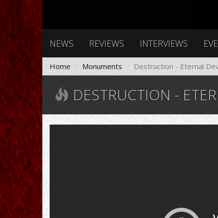
NEWS
REVIEWS
INTERVIEWS
EV
Home
Monuments
Destruction - Eternal De
DESTRUCTION - ETER
Destruction
-
Eternal
Devastation
(1986
FULL
ALBUM)