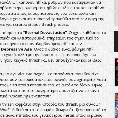
επανάληψη κάποιων riff και ρυθμών που κατάφερναν να
όταν την μουσική του, ήθελε οι ιδέες του και τα riff να
κομμάτια όπως οι συμπατριώτες του τότε, αλλά και η
λόγο είχαν και instrumental τραγούδια από την αρχή της
τε για τέτοιου είδους thrash μπάντα.
τοποίησε στο
“
Eternal
Devastation”
. Ο ήχος καθάρισε, τα
πτικά” και κλειστοφοβικά, επηρέαζοντας σημαντικά το
που πήγαν τα επαναλαμβανόμενα riff και την
ι
Depressive
Age
. Όλος ο δίσκος είναι μάθημα riff-
 τεχνικό, αλλά με την έννοια της έμπνευσης όχι του
ν ήταν τεχνικό thrash και δεν αποδέχτηκαν και οι ίδιοι
ι μια αγωνία, ένα άγχος, μια “παράνοια” που δεν είχε
εται σαν το soundtrack μιας σφαγής σε ψυχιατρείο! Αυτά
τας με τα οποία καταπιάνεται σε αυτόν το δίσκο. Όμως
ουλειά κάτι που το συγκρότημα φροντίζει να το κάνει
κτικό
"Upcoming Devastation".
α thrash κομμάτια στην ιστορία του thrash, μια σύνοψη
Mind
”.
Eιδικά αυτό το κομμάτι θεωρώ ότι ξεφεύγει από τα
ς σε άλλα επίπεδα του γενικότερου metal, όπως ακριβώς