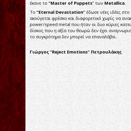
έκανε το
“
Master
of
Puppets
” των
Metallica
.
Το
“
Eternal
Devastation”
έδωσε νέες ιδέες στο 
ακούγεται φρέσκο και διαφορετικό χωρίς να ανακ
power/speed metal που ήταν οι δυο κύριες κατευ
δίσκος που η αξία του θεωρώ δεν έχει αναγνωριστ
το συγκρότημα δεν μπορεί να επαναλάβει.
Γιώργος “Reject Emotions” Πετρουλάκης