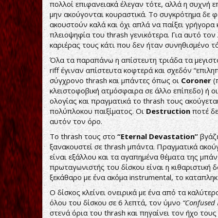
πολλοί επιφανειακά έλεγαν τότε, αλλά η συχνή 
μην ακούγονται κουραστικά. Το συγκρότημα δε φοβ
ακουστούν καλά και όχι απλά να παίξει γρήγορα 
πλειοψηφία του thrash γενικότερα. Για αυτό τον 
καριέρας τους κάτι που δεν ήταν συνηθισμένο τό
Όλα τα παραπάνω η απίστευτη τριάδα τα μεγισ
riff έγιναν απίστευτα κοφτερά και σχεδόν “επιλη
σύγχρονο thrash και μπάντες όπως οι
Coroner
(
κλειστοφοβική ατμόσφαιρα σε άλλο επίπεδο) ή ο
oλογίας και πραγματικά το thrash τους ακούγεται
πολύπλοκου παιξίματος. Οι
Destruction
ποτέ δε
αυτόν τον όρο.
Το thrash τους στο
“
Eternal
Devastation”
βγάζε
ξανακουστεί σε thrash μπάντα. Πραγματικά ακούγ
είναι εξάλλου και τα αγαπημένα θέματα της μπάν
πρωταγωνιστής του δίσκου είναι η κιθαριστική δ
ξεκάθαρο με ένα ακόμα instrumental, το καταπλη
Ο δίσκος κλείνει ονειρικά με ένα από τα καλύτερ
όλου του δίσκου σε 6 λεπτά, τον ύμνο
“
Confused
στενά όρια του thrash και πηγαίνει τον ήχο του