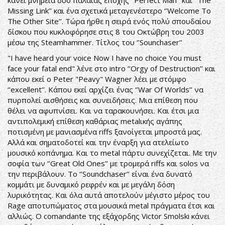
κάνει μνημεία δυο παλαιάς εποχής ‘’Perfect Man’’ και ‘’The
Missing Link’’ και ένα σχετικά μεταγενέστερο ‘’Welcome To
The Other Site’’. Τώρα ήρθε η σειρά ενός πολύ σπουδαίου
δίσκου που κυκλοφόρησε στις 8 του Οκτώβρη του 2003
μέσω της Steamhammer. Τίτλος του ‘’Sounchaser’’
"I have heard your voice Now I have no choice You must
face your fatal end" λένε στο intro ‘’Orgy of Destruction’’ και
κάπου εκεί ο Peter "Peavy" Wagner λέει με στόμφο
‘’excellent’’. Κάπου εκεί αρχίζει ένας ‘’War Of Worlds’’ να
πυρπολεί αισθήσεις και συνειδήσεις. Μια επίθεση που
θέλει να αφυπνίσει. Και να ταρακουνήσει. Και έτσι μια
αντιπολεμική επίθεση καθάριας metalικής αγάπης
ποτισμένη με μανιασμένα riffs ξανοίγεται μπροστά μας.
Αλλά και σηματοδοτεί και την έναρξη για ατελείωτο
μουσικό κοπάνημα. Και το metal πάρτυ συνεχίζεται. Με την
σοφία των ‘’Great Old Ones’’ με τρομερά riffs και solos να
την περιβάλουν. To ‘’Soundchaser’’ είναι ένα δυνατό
κομμάτι με δυναμικό ρεφρέν και με μεγάλη δόση
λυρικότητας. Και όλα αυτά αποτελούν μέγιστο μέρος του
Rage αποτυπώματος στα μουσικά metal πράγματα έτσι και
αλλιώς. Ο comandante της εξάχορδης Victor Smolski κάνει