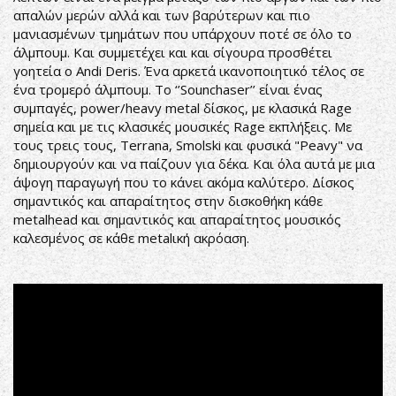
απαλών μερών αλλά και των βαρύτερων και πιο
μανιασμένων τμημάτων που υπάρχουν ποτέ σε όλο το
άλμπουμ. Και συμμετέχει και και σίγουρα προσθέτει
γοητεία ο Andi Deris. Ένα αρκετά ικανοποιητικό τέλος σε
ένα τρομερό άλμπουμ. Το ‘’Sounchaser’’ είναι ένας
συμπαγές, power/heavy metal δίσκος, με κλασικά Rage
σημεία και με τις κλασικές μουσικές Rage εκπλήξεις. Με
τους τρεις τους, Terrana, Smolski και φυσικά "Peavy" να
δημιουργούν και να παίζουν για δέκα. Και όλα αυτά με μια
άψογη παραγωγή που το κάνει ακόμα καλύτερο. Δίσκος
σημαντικός και απαραίτητος στην δισκοθήκη κάθε
metalhead και σημαντικός και απαραίτητος μουσικός
καλεσμένος σε κάθε metalική ακρόαση.