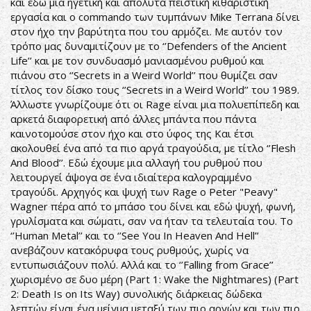
και εδώ μια ηγετική και απόλυτα πειστική κιθαριστική
εργασία και ο commando των τυμπάνων Mike Terrana δίνει
στον ήχο την βαρύτητα που του αρμόζει. Με αυτόν τον
τρόπο μας δυναμιτίζουν με το ‘’Defenders of the Ancient
Life’’ και με τον συνδυασμό μανιασμένου ρυθμού και
πιάνου στο ‘’Secrets in a Weird World’’ που θυμίζει σαν
τίτλος τον δίσκο τους ‘’Secrets in a Weird World’’ του 1989.
Άλλωστε γνωρίζουμε ότι οι Rage είναι μια πολυεπίπεδη και
αρκετά διαφορετική από άλλες μπάντα που πάντα
καινοτομούσε στον ήχο και στο ύφος της Και έτσι
ακολουθεί ένα από τα πιο αργά τραγούδια, με τίτλο ‘’Flesh
And Blood’’. Εδώ έχουμε μια αλλαγή του ρυθμού που
λειτουργεί άψογα σε ένα ιδιαίτερα καλογραμμένο
τραγούδι. Αρχηγός και ψυχή των Rage ο Peter "Peavy"
Wagner πέρα από το μπάσο του δίνει και εδώ ψυχή, φωνή,
γρυλίσματα και σώματι, σαν να ήταν τα τελευταία του. Το
‘’Human Metal’’ και το ‘’See You In Heaven And Hell’’
ανεβάζουν κατακόρυφα τους ρυθμούς, χωρίς να
εντυπωσιάζουν πολύ. Αλλά και το ‘’Falling from Grace’’
χωρισμένο σε δυο μέρη (Part 1: Wake the Nightmares) (Part
2: Death Is on Its Way) συνολικής διάρκειας δώδεκα
λεπτών είναι ένα μείγμα μεταξύ των πιο αργών και των πιο