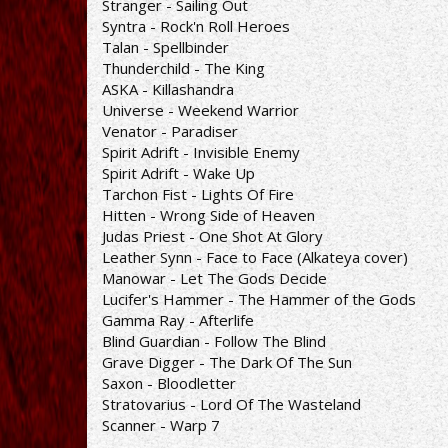
Stranger - Sailing Out
Syntra - Rock'n Roll Heroes
Talan - Spellbinder
Thunderchild - The King
ASKA - Killashandra
Universe - Weekend Warrior
Venator - Paradiser
Spirit Adrift - Invisible Enemy
Spirit Adrift - Wake Up
Tarchon Fist - Lights Of Fire
Hitten - Wrong Side of Heaven
Judas Priest - One Shot At Glory
Leather Synn - Face to Face (Alkateya cover)
Manowar - Let The Gods Decide
Lucifer's Hammer - The Hammer of the Gods
Gamma Ray - Afterlife
Blind Guardian - Follow The Blind
Grave Digger - The Dark Of The Sun
Saxon - Bloodletter
Stratovarius - Lord Of The Wasteland
Scanner - Warp 7