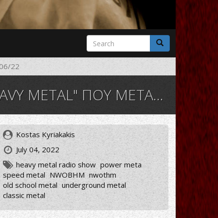
Search
form
Search
06/22
ΠΟΥ ΜΕΤΑΔΟΘΗΚΕ 26/06/22
Kostas Kyriakakis
July 04, 2022
heavy metal radio show
power meta
speed metal
NWOBHM
nwothm
old school metal
underground metal
classic metal