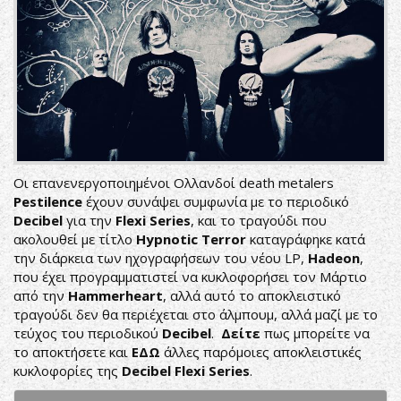
Οι επανενεργοποιημένοι Ολλανδοί death metalers
Pestilence
έχουν συνάψει συμφωνία με το περιοδικό
Decibel
για την
Flexi
Series
, και το τραγούδι που
ακολουθεί με τίτλο
Hypnotic
Terror
καταγράφηκε κατά
την διάρκεια των ηχογραφήσεων του νέου LP,
Hadeon
,
που έχει προγραμματιστεί να κυκλοφορήσει τον Μάρτιο
από την
Hammerheart
, αλλά αυτό το αποκλειστικό
τραγούδι δεν θα περιέχεται στο άλμπουμ, αλλά μαζί με το
τεύχος του περιοδικού
Decibel
.
Δείτε
πως μπορείτε να
το αποκτήσετε και
ΕΔΩ
άλλες παρόμοιες αποκλειστικές
κυκλοφορίες της
Decibel
Flexi
Series
.