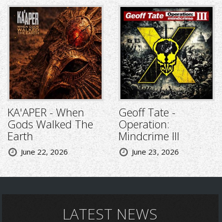
KA'APER - When
Geoff Tate -
Gods Walked The
Operation:
Earth
Mindcrime III
June 22, 2026
June 23, 2026
LATEST NEWS