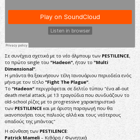
Σε συνέχεια σχετικά με το νέο άλμπουμ των
PESTILENCE
,
το πρώτο single του
"Hadeon"
, ήταν το
"Multi
Dimensional"
.
Η μπάντα θα ξεκινήσουν τέλη Ιανουάριου περιοδεία ενός
μήνα με τον τίτλο
"
Fight
The
Plague
"
.
Το
"
Hadeon
"
περιγράφεται σε δελτίο τύπου "ένα all-out
death metal attack, με 13 τραγούδια που συνδυάζουν το
old-school ρίζες με το progressive χαρακτηριστικό
των
PESTILENCE
και με άριστη παραγωγή που θα
ικανοποιήσει τους παλιούς αλλά και τους νεότερους
οπαδούς της μπάντας"
Η σύνθεση των
PESTILENCE
:
Patrick Mameli
– Κιθάρα / Φωνητικά