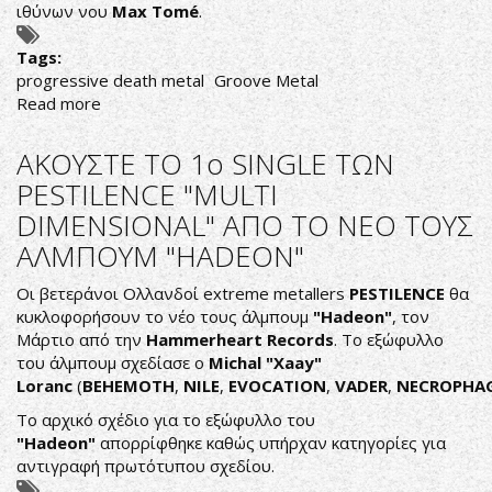
ιθύνων νου
Max Tomé
.
Tags:
progressive death metal
Groove Metal
Read more
about
ΟΙ
ΠΟΡΤΟΓΑΛΟΙ
ΑΚΟΥΣΤΕ ΤΟ 1ο SINGLE ΤΩΝ
COLOSSO
PESTILENCE "MULTI
ΚΥΚΛΟΦΟΡΟΥΝ
DIMENSIONAL" ΑΠΟ ΤΟ ΝΕΟ ΤΟΥΣ
ΤΕΤΑΡΤΟ
LP
ΑΛΜΠΟΥΜ "HADEON"
TON
ΦΕΒΡΟΥΑΡΙΟ
Οι βετεράνοι Ολλανδοί extreme metallers
PESTILENCE
θα
κυκλοφορήσουν το νέο τους άλμπουμ
"Hadeon"
, τον
Μάρτιο από την
Hammerheart Records
. Το εξώφυλλο
του άλμπουμ σχεδίασε ο
Michal "Xaay"
Loranc
(
BEHEMOTH
,
NILE
,
EVOCATION
,
VADER
,
NECROPHAG
Το αρχικό σχέδιο για το εξώφυλλο του
"
Hadeon
"
απορρίφθηκε καθώς υπήρχαν κατηγορίες για
αντιγραφή πρωτότυπου σχεδίου.