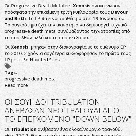
ΗΧΟΓΡΑΦΗΣΑΝ
Οι Progressive Death Metallers
Xenosis
ανακοίνωσαν
ΟΙ
πρόσφατα την επικείμενη τρίτη κυκλοφορία τους
Devour
PESTILENCE
and
Birth
. Το LP θα είναι διαθέσιμο στις 19 Ιανουαρίου.
ΑΠΟΚΛΕΙΣΤΙΚΑ
Το συγκρότημα έχει την ικανότητα να δημιουργεί τεχνικό
ΓΙΑ
progressive death metal συνδυάζοντας τεχνοτροπίες από
ΤΟ
το παρελθόν αλλά και το παρόν εξίσου.
DECIBEL
FLEXI
Οι
Xenosis
, μπήκαν στην δισκογραφία με το ομώνυμο EP
SERIES
το 2010. 2 χρόνια αργότερα κυκλοφόρησαν το πρώτο τους
LP με τίτλο Haunted Skies.
Tags:
progressive death metal
Read more
about
OI
XENOSIS
ΟΙ ΣΟΥΗΔΟΙ TRIBULATION
ΘΑ
ΑΝΕΒΑΣΑΝ ΝΕΟ ΤΡΑΓΟΥΔΙ ΑΠΟ
ΚΥΚΛΟΦΟΡΗΣΟΥΝ
ΤΟ ΕΠΕΡΧΟΜΕΝΟ "DOWN BELOW"
ΤΟ
3ο
Οι
Tribulation
ανέβασαν ένα ολοκαίνουργιο τραγούδι
ΤΟΥΣ
χθες 22/12. Είναι το δεύτερο που έχουν δημοσιοποιήσει