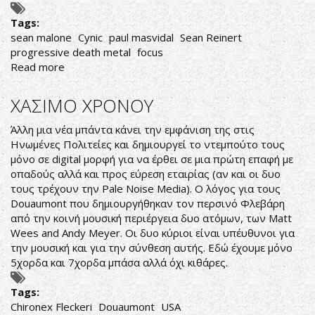
Tags:
sean malone
Cynic
paul masvidal
Sean Reinert
progressive death metal
focus
Read more
about
R.I.P.
SEAN
ΧΑΣΙΜΟ ΧΡΟΝΟΥ
MALONE
Άλλη μια νέα μπάντα κάνει την εμφάνιση της στις
Ηνωμένες Πολιτείες και δημιουργεί το ντεμπούτο τους
μόνο σε digital μορφή για να έρθει σε μια πρώτη επαφή με
οπαδούς αλλά και προς εύρεση εταιρίας (αν και οι δυο
τους τρέχουν την Pale Noise Media). Ο λόγος για τους
Douaumont που δημιουργήθηκαν τον περσινό Φλεβάρη
από την κοινή μουσική περιέργεια δυο ατόμων, των Matt
Wees and Andy Meyer. Οι δυο κύριοι είναι υπέυθυνοι για
την μουσική και για την σύνθεση αυτής. Εδώ έχουμε μόνο
5χορδα και 7χορδα μπάσα αλλά όχι κιθάρες.
Tags:
Chironex Fleckeri
Douaumont
USA