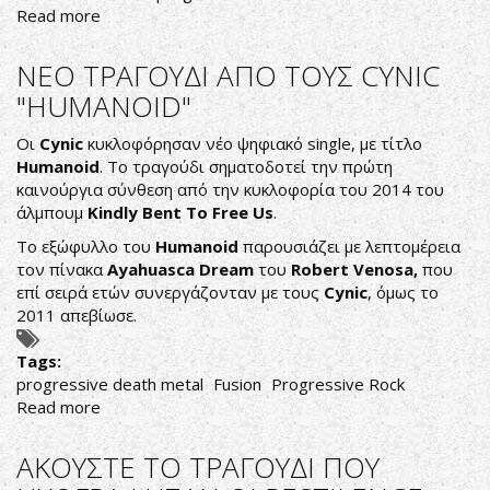
Read more
about
Empyrean
Sky-
NEO ΤΡΑΓΟΥΔΙ ΑΠΟ ΤΟΥΣ CYNIC
The
"HUMANOID"
Snow
White
Οι
Cynic
κυκλοφόρησαν νέο ψηφιακό single, με τίτλο
Rose
Humanoid
. Το τραγούδι σηματοδοτεί την πρώτη
of
καινούργια σύνθεση από την κυκλοφορία του 2014 του
Paradise
άλμπουμ
Kindly
Bent
To
Free
Us
.
Το εξώφυλλο του
Humanoid
παρουσιάζει με λεπτομέρεια
τον πίνακα
Ayahuasca
Dream
του
Robert
Venosa
,
που
επί σειρά ετών συνεργάζονταν με τους
Cynic
, όμως το
2011 απεβίωσε.
Tags:
progressive death metal
Fusion
Progressive Rock
Read more
about
NEO
ΤΡΑΓΟΥΔΙ
ΑΚΟΥΣΤΕ ΤΟ ΤΡΑΓΟΥΔΙ ΠΟΥ
ΑΠΟ