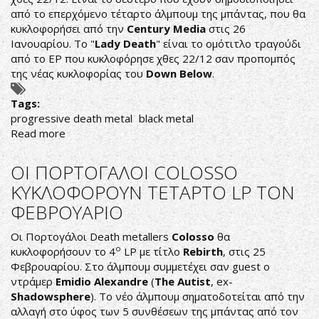
LP
από το επερχόμενο τέταρτο άλμπουμ της μπάντας, που θα
ΤΟΝ
κυκλοφορήσει από την
Century
Media
στις 26
ΙΑΝΟΥΑΡΙΟ
Ιανουαρίου. Το "
Lady
Death
" είναι το ομότιτλο τραγούδι
από το EP που κυκλοφόρησε χθες 22/12 σαν προπομπός
της νέας κυκλοφορίας του
Down
Below
.
Tags:
progressive death metal
black metal
Read more
about
ΟΙ
ΣΟΥΗΔΟΙ
ΟΙ ΠΟΡΤΟΓΑΛΟΙ COLOSSO
TRIBULATION
ΚΥΚΛΟΦΟΡΟΥΝ ΤΕΤΑΡΤΟ LP TON
ΑΝΕΒΑΣΑΝ
ΦΕΒΡΟΥΑΡΙΟ
ΝΕΟ
ΤΡΑΓΟΥΔΙ
Οι Πορτογάλοι Death metallers
Colosso
θα
ΑΠΟ
ο
κυκλοφορήσουν το 4
LP με τίτλο
Rebirth
, στις 25
ΤΟ
Φεβρουαρίου. Στο άλμπουμ συμμετέχει σαν guest ο
ΕΠΕΡΧΟΜΕΝΟ
ντράμερ
Emidio Alexandre
(
The Autist
, ex-
"DOWN
Shadowsphere
). Το νέο άλμπουμ σηματοδοτείται από την
BELOW"
αλλαγή στο ύφος των 5 συνθέσεων της μπάντας από τον