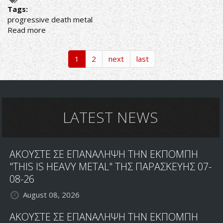
Tags:
progressive death metal
Read more
about
ΑΚΟΥΣΤΕ
ΤΟ
1
2
next
last
1ο
SINGLE
ΤΩΝ
PESTILENCE
"MULTI
LATEST NEWS
DIMENSIONAL"
ΑΠΟ
ΤΟ
ΝΕΟ
ΑΚΟΥΣΤΕ ΣΕ ΕΠΑΝΑΛΗΨΗ ΤΗΝ ΕΚΠΟΜΠΗ
ΤΟΥΣ
"THIS IS HEAVY METAL" ΤΗΣ ΠΑΡΑΣΚΕΥΗΣ 07-
ΑΛΜΠΟΥΜ
"HADEON"
08-26
August 08, 2026
ΑΚΟΥΣΤΕ ΣΕ ΕΠΑΝΑΛΗΨΗ ΤΗΝ ΕΚΠΟΜΠΗ