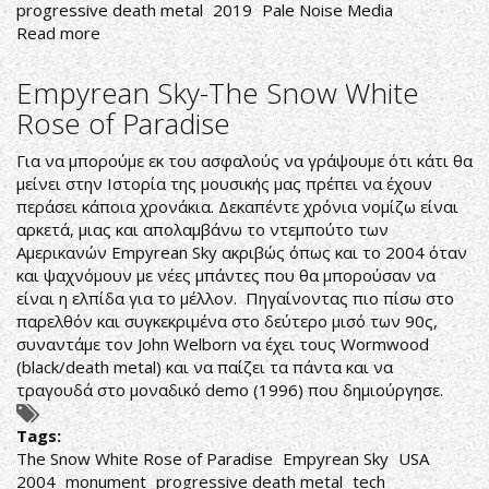
progressive death metal
2019
Pale Noise Media
Read more
about
ΧΑΣΙΜΟ
ΧΡΟΝΟΥ
Empyrean Sky-The Snow White
Rose of Paradise
Για να μπορούμε εκ του ασφαλούς να γράψουμε ότι κάτι θα
μείνει στην Ιστορία της μουσικής μας πρέπει να έχουν
περάσει κάποια χρονάκια. Δεκαπέντε χρόνια νομίζω είναι
αρκετά, μιας και απολαμβάνω το ντεμπούτο των
Αμερικανών Empyrean Sky ακριβώς όπως και το 2004 όταν
και ψαχνόμουν με νέες μπάντες που θα μπορούσαν να
είναι η ελπίδα για το μέλλον. Πηγαίνοντας πιο πίσω στο
παρελθόν και συγκεκριμένα στο δεύτερο μισό των 90ς,
συναντάμε τον John Welborn να έχει τους Wormwood
(black/death metal) και να παίζει τα πάντα και να
τραγουδά στο μοναδικό demo (1996) που δημιούργησε.
Tags:
The Snow White Rose of Paradise
Empyrean Sky
USA
2004
monument
progressive death metal
tech