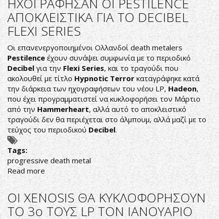
ΗΧΟΓΡΑΦΗΣΑΝ ΟΙ PESTILENCE
ΤΟΥΣ
ΑΠΟΚΛΕΙΣΤΙΚΑ ΓΙΑ ΤΟ DECIBEL
CYNIC
"HUMANOID"
FLEXI SERIES
Οι επανενεργοποιημένοι Ολλανδοί death metalers
Pestilence
έχουν συνάψει συμφωνία με το περιοδικό
Decibel
για την
Flexi
Series
, και το τραγούδι που
ακολουθεί με τίτλο
Hypnotic
Terror
καταγράφηκε κατά
την διάρκεια των ηχογραφήσεων του νέου LP,
Hadeon
,
που έχει προγραμματιστεί να κυκλοφορήσει τον Μάρτιο
από την
Hammerheart
, αλλά αυτό το αποκλειστικό
τραγούδι δεν θα περιέχεται στο άλμπουμ, αλλά μαζί με το
τεύχος του περιοδικού
Decibel
.
Tags:
progressive death metal
Read more
about
ΑΚΟΥΣΤΕ
ΤΟ
OI XENOSIS ΘΑ ΚΥΚΛΟΦΟΡΗΣΟΥΝ
ΤΡΑΓΟΥΔΙ
ΤΟ 3ο ΤΟΥΣ LP ΤΟΝ ΙΑΝΟΥΑΡΙΟ
ΠΟΥ