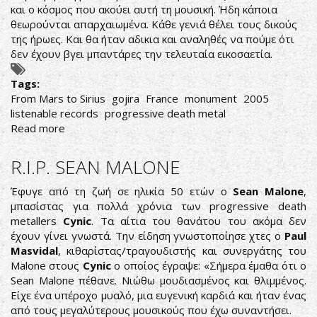
και ο κόσμος που ακούει αυτή τη μουσική. Ήδη κάποια
θεωρούνται απαρχαιωμένα. Κάθε γενιά θέλει τους δικούς
της ήρωες. Και θα ήταν αδικια και αναληθές να πούμε ότι
δεν έχουν βγει μπαντάρες την τελευταία εικοσαετία.
Tags:
From Mars to Sirius
gojira
France
monument
2005
listenable records
progressive death metal
Read more
about
Gojira-
From
R.I.P. SEAN MALONE
Mars
to
Έφυγε από τη ζωή σε ηλικία 50 ετών ο
Sean Malone
,
Sirius
μπασίστας για πολλά χρόνια των progressive death
metallers
Cynic
. Τα αίτια του θανάτου του ακόμα δεν
έχουν γίνει γνωστά. Την είδηση γνωστοποίησε χτες ο
Paul
Masvidal
, κιθαρίστας/τραγουδιστής και συνεργάτης του
Malone στους
Cynic
ο οποίος έγραψε: «Σήμερα έμαθα ότι ο
Sean Malone πέθανε. Νιώθω μουδιασμένος και θλιμμένος.
Είχε ένα υπέροχο μυαλό, μια ευγενική καρδιά και ήταν ένας
από τους μεγαλύτερους μουσικούς που έχω συναντήσει.