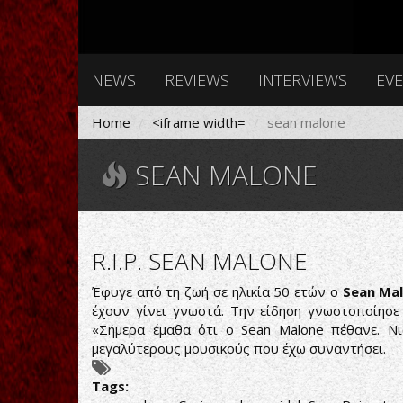
NEWS
REVIEWS
INTERVIEWS
EV
Home
<iframe width=
sean malone
SEAN MALONE
R.I.P. SEAN MALONE
Έφυγε από τη ζωή σε ηλικία 50 ετών ο
Sean Ma
έχουν γίνει γνωστά. Την είδηση γνωστοποίησ
«Σήμερα έμαθα ότι ο Sean Malone πέθανε. Νι
μεγαλύτερους μουσικούς που έχω συναντήσει.
Tags: