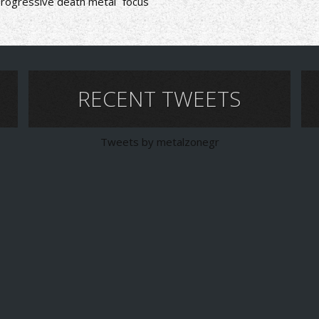
rogressive death metal
focus
RECENT TWEETS
Tweets by metalzonegr