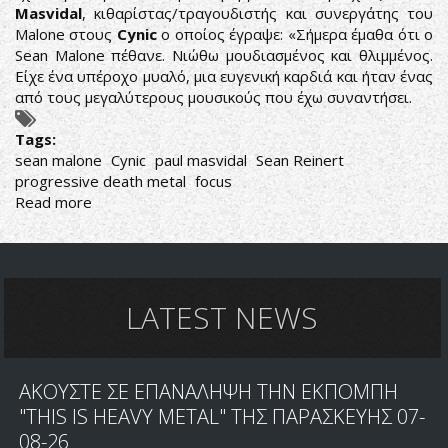
Masvidal
, κιθαρίστας/τραγουδιστής και συνεργάτης του
Malone στους
Cynic
ο οποίος έγραψε: «Σήμερα έμαθα ότι ο
Sean Malone πέθανε. Νιώθω μουδιασμένος και θλιμμένος.
Είχε ένα υπέροχο μυαλό, μια ευγενική καρδιά και ήταν ένας
από τους μεγαλύτερους μουσικούς που έχω συναντήσει.
Tags:
sean malone
Cynic
paul masvidal
Sean Reinert
progressive death metal
focus
Read more
about
R.I.P.
SEAN
MALONE
LATEST NEWS
ΑΚΟΥΣΤΕ ΣΕ ΕΠΑΝΑΛΗΨΗ ΤΗΝ ΕΚΠΟΜΠΗ
"THIS IS HEAVY METAL" ΤΗΣ ΠΑΡΑΣΚΕΥΗΣ 07-
08-26