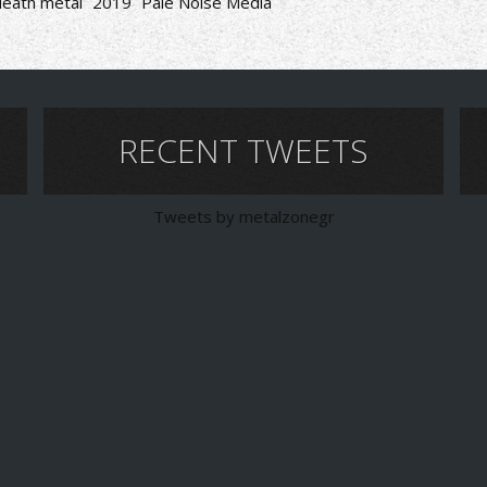
death metal
2019
Pale Noise Media
RECENT TWEETS
Tweets by metalzonegr