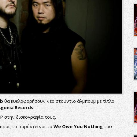
mb
θα κυκλοφορήσουν νέο στούντιο άλμπουμ με τίτλο
Agonia Records
.
LP στην δισκογραφία τους.
(προς το παρόν) είναι το
We Owe You Nothing
του