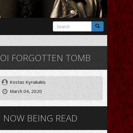
Search
form
Search
ΛΟΙ FORGOTTEN TOMB
Kostas Kyriakakis
March 04, 2020
NOW BEING READ