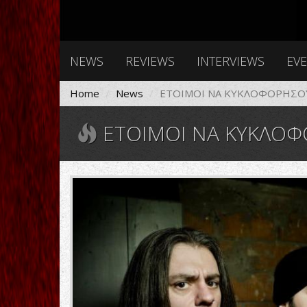
NEWS
REVIEWS
INTERVIEWS
EV
Home
News
ΕΤΟΙΜΟΙ ΝΑ ΚΥΚΛΟΦΟΡΗΣΟΥ
ΕΤΟΙΜΟΙ ΝΑ ΚΥΚΛΟΦ
5E5EE9BD-
forgotten-
tomb-
detail-
new-
album-
nihilistic-