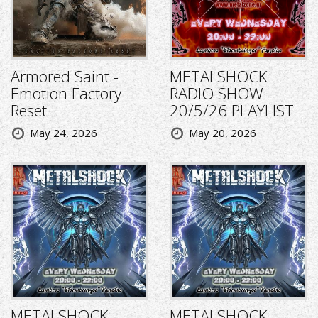
Armored Saint -
METALSHOCK
Emotion Factory
RADIO SHOW
Reset
20/5/26 PLAYLIST
May 24, 2026
May 20, 2026
METALSHOCK
METALSHOCK