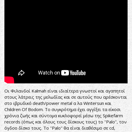
lyric
video)
Οι Φιλανδοί Kalmah είναι ιδιαίτερα γνωστοί και αγαπητοί
στους λάτρεις της μελωδίας και σε αυτούς που αρέσκονται
στο ιβρυδικό death/power metal α λα Wintersun και
Children Of Bodom. Το συγκρότημα έχει αγγίξει τα είκοσι
χρόνια ζωής και σύντομα κυκλοφορεί μέσω της Spikefarm
records (όπως και όλους τους δίσκους τους) το ''Palo'', τον
όγδοο δίσκο τους. Το ''Palo'' θα είναι διαθέσιμο σε cd,