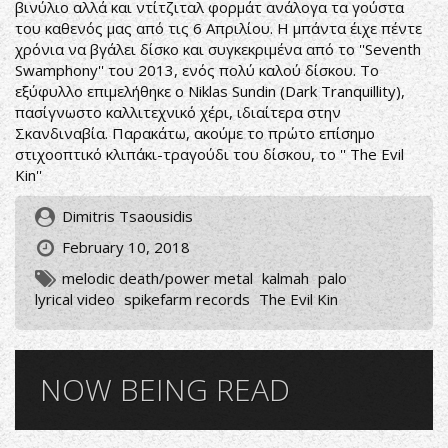
βινύλιο αλλά και ντίτζιταλ φορμάτ ανάλογα τα γούστα
του καθενός μας από τις 6 Απριλίου. Η μπάντα έιχε πέντε
χρόνια να βγάλει δίσκο και συγκεκριμένα από το ''Seventh
Swamphony'' του 2013, ενός πολύ καλού δίσκου. Το
εξύφυλλο επιμελήθηκε ο Niklas Sundin (Dark Tranquillity),
πασίγνωστο καλλιτεχνικό χέρι, ιδιαίτερα στην
Σκανδιναβία. Παρακάτω, ακούμε το πρώτο επίσημο
στιχοοπτικό κλιπάκι-τραγούδι του δίσκου, το '' The Evil
Kin''
Dimitris Tsaousidis
February 10, 2018
melodic death/power metal
kalmah
palo
lyrical video
spikefarm records
The Evil Kin
NOW BEING READ