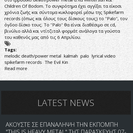
Children Of Bodom. Το συγκρότημα έχει αγγίξει τα είκοσι
χρόνια ζωής και σύντομα κυκλοφορεί μέσω της Spikefarm
records (όπως και όλους τους δίσκους τους) το ''Palo'', τον
όγδοο δίσκο τους. Το ''Palo'' θα είναι διαθέσιμο σε cd,
βινύλιο αλλά και ντίτζιταλ φορμάτ ανάλογα τα γούστα
του καθενός μας από τις 6 Απριλίου.
Tags:
melodic death/power metal
kalmah
palo
lyrical video
spikefarm records
The Evil Kin
Read more
about
ΝΕΑ
ΓΙΑ
ΤΟΝ
ΝΕΟ
ΔΙΣΚΟ
LATEST NEWS
ΤΩΝ
KALMAH
ΑΚΟΥΣΤΕ ΣΕ ΕΠΑΝΑΛΗΨΗ ΤΗΝ ΕΚΠΟΜΠΗ
"THIS IS HEAVY METAL" ΤΗΣ ΠΑΡΑΣΚΕΥΗΣ 07-