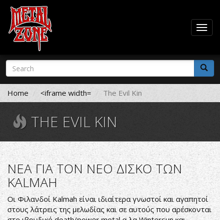
Togg
navig
Skip
Search
to
form
main
Search
content
Home
<iframe width=
The Evil Kin
THE EVIL KIN
ΝΕΑ ΓΙΑ ΤΟΝ ΝΕΟ ΔΙΣΚΟ ΤΩΝ
KALMAH
Οι Φιλανδοί Kalmah είναι ιδιαίτερα γνωστοί και αγαπητοί
στους λάτρεις της μελωδίας και σε αυτούς που αρέσκονται
στο ιβρυδικό death/power metal α λα Wintersun και