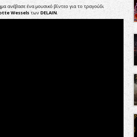
μα ανέβασε ένα μουσικό βίντεο για το τραγούδι
lotte
Wessels
των
DELAIN
.