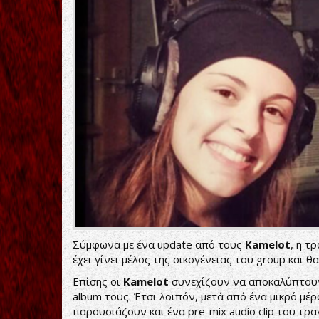
Σύμφωνα με ένα update από τους
Kamelot
, η τ
έχει γίνει μέλος της οικογένειας του group και θ
Επίσης οι
Kamelot
συνεχίζουν να αποκαλύπτουν 
album τους. Έτσι λοιπόν, μετά από ένα μικρό μ
παρουσιάζουν και ένα pre-mix audio clip του τρ