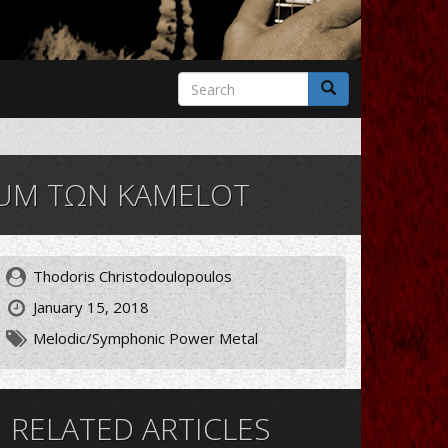
Search
form
Search
BUM ΤΩΝ KAMELOT
Thodoris Christodoulopoulos
January 15, 2018
Melodic/Symphonic Power Metal
RELATED ARTICLES