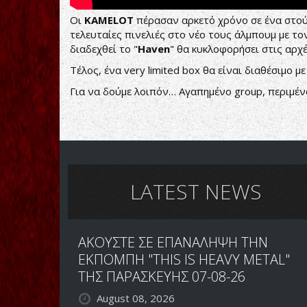
Οι
KAMELOT
πέρασαν αρκετό χρόνο σε ένα στού
τελευταίες πινελιές στο νέο τους άλμπουμ με τ
διαδεχθεί το "
Haven
" θα κυκλοφορήσει στις αρχ
Τέλος, ένα very limited box θα είναι διαθέσιμο
Για να δούμε λοιπόν… Αγαπημένο group, περιμέν
LATEST NEWS
ΑΚΟΥΣΤΕ ΣΕ ΕΠΑΝΑΛΗΨΗ ΤΗΝ
ΕΚΠΟΜΠΗ "THIS IS HEAVY METAL"
ΤΗΣ ΠΑΡΑΣΚΕΥΗΣ 07-08-26
August 08, 2026