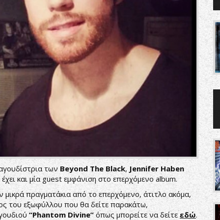
ραγουδίστρια των
Beyond The Black
,
Jennifer Haben
α έχει και μία guest εμφάνιση στο επερχόμενο album.
μικρά πραγματάκια από το επερχόμενο, άτιτλο ακόμα,
έρος του εξωφύλλου που θα δείτε παρακάτω,
αγουδιού
“Phantom Divine”
όπως μπορείτε να δείτε
εδώ
.