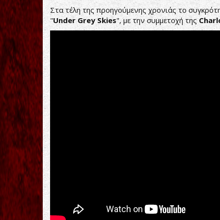
Στα τέλη της προηγούμενης χρονιάς το συγκρότη
"
Under
Grey
Skies
", με την συμμετοχή της
Char