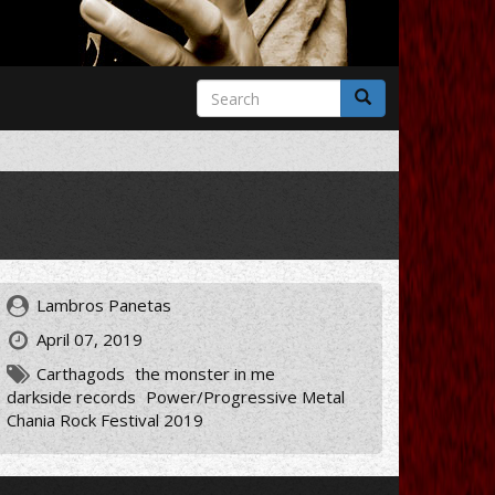
Search
form
Search
Lambros Panetas
April 07, 2019
Carthagods
the monster in me
darkside records
Power/Progressive Metal
Chania Rock Festival 2019