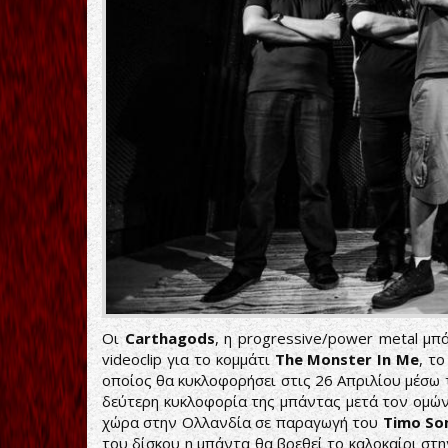
Οι
Carthagods
, η progressive/power metal μπ
videoclip για το κομμάτι
The Monster In Me
, τ
οποίος θα κυκλοφορήσει στις 26 Απριλίου μέσω 
δεύτερη κυκλοφορία της μπάντας μετά τον ομώ
χώρα στην Ολλανδία σε παραγωγή του
Timo So
του δίσκου η μπάντα θα βρεθεί το καλοκαίρι στ