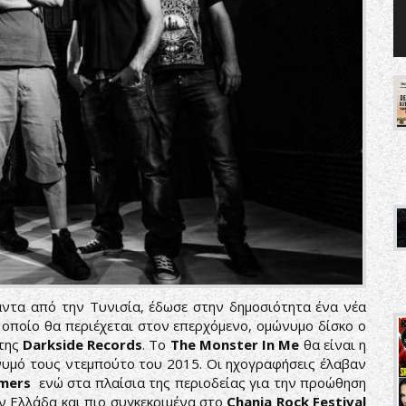
άντα από την Τυνισία, έδωσε στην δημοσιότητα ένα νέα
ο οποίο θα περιέχεται στον επερχόμενο, ομώνυμο δίσκο ο
της
Darkside Records
. Το
The Monster In Me
θα είναι η
νυμό τους ντεμπούτο του 2015. Οι ηχογραφήσεις έλαβαν
mers
ενώ στα πλαίσια της περιοδείας για την προώθηση
ην Ελλάδα και πιο συγκεκριμένα στο
Chania Rock Festival