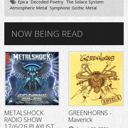
Epica
Decoded Poetry
The Solace System
Atmospheric Metal
Symphonic Gothic Metal
NOW BEING READ
METALSHOCK
GREENHORNS -
RADIO SHOW
Maverick
17/6/26 PLAYLIST