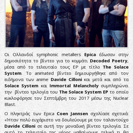
Οι Ολλανδοί symphonic metallers
Epica
έδωσαν στην
δημοσιότητα το βίντεο για το κομμάτι
Decoded Poetry
,
μέσα από το τελευταίο τους EP με τίτλο
The Solace
System
. Το animated βίντεο δημιουργήθηκε από τον
ειδήμονα των anime
Davide Cilloni
και μετά και από τα
Solace System
και
Immortal Melancholy
συμπληρώνει
την βίντεο τριλογία του
The Solace System EP
το οποίο
κυκλοφόρησε τον Σεπτέμβρη του 2017 μέσω της Nuclear
Blast.
Ο πληκτράς των Epica
Coen Jannsen
σχολίασε σχετικά:
«Ήταν πολύ ευχάριστο να δουλεύουμε με τον ταλαντούχο
Davide Cilloni
σε αυτή την μοναδική βίντεο τριλογία. Σε
αυτό το τελευταίο της μέρος μαθαίνουμε τελικά τι θα