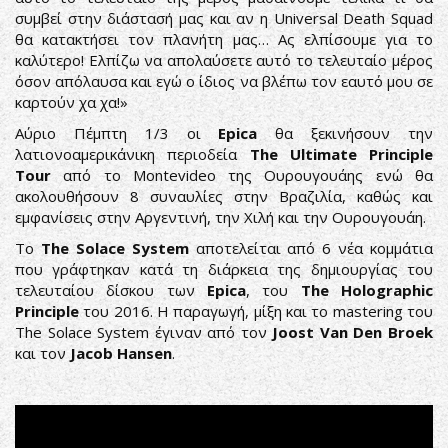
συμβεί στην διάστασή μας και αν η Universal Death Squad
θα κατακτήσει τον πλανήτη μας… Ας ελπίσουμε για το
καλύτερο! Ελπίζω να απολαύσετε αυτό το τελευταίο μέρος
όσον απόλαυσα και εγώ ο ίδιος να βλέπω τον εαυτό μου σε
καρτούν χα χα!»
Αύριο Πέμπτη 1/3 οι
Epica
θα ξεκινήσουν την
λατιονοαμερικάνικη περιοδεία
The Ultimate Principle
Tour
από το Montevideo της Ουρουγουάης ενώ θα
ακολουθήσουν 8 συναυλίες στην Βραζιλία, καθώς και
εμφανίσεις στην Αργεντινή, την Χιλή και την Ουρουγουάη.
Το
The Solace System
αποτελείται από 6 νέα κομμάτια
που γράφτηκαν κατά τη διάρκεια της δημιουργίας του
τελευταίου δίσκου των
Epica
, του
The Holographic
Principle
του 2016. Η παραγωγή, μίξη και το mastering του
The Solace System έγιναν από τον
Joost Van Den Broek
και τον
Jacob Hansen
.