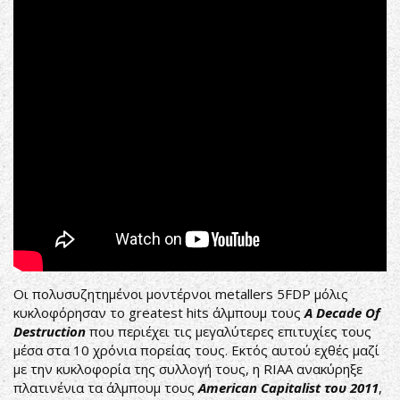
-
"Gone
Away"
(Lyric
Video)
Οι πολυσυζητημένοι μοντέρνοι metallers 5FDP μόλις
κυκλοφόρησαν το greatest hits άλμπουμ τους
A
Decade Of
Destruction
που περιέχει τις μεγαλύτερες επιτυχίες τους
μέσα στα 10 χρόνια πορείας τους. Εκτός αυτού εχθές μαζί
με την κυκλοφορία της συλλογή τους, η RIAA ανακύρηξε
πλατινένια τα άλμπουμ τους
American Capitalist του 2011
,