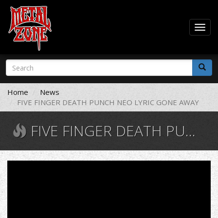
Togg
navig
Skip
Search
to
form
main
Search
content
Home
News
FIVE FINGER DEATH PUNCH ΝΕΟ LYRIC GONE AWAY
FIVE FINGER DEATH PUNCH ΝΕΟ LYRIC GONE AWAY
Five
Finger
Death
Punch