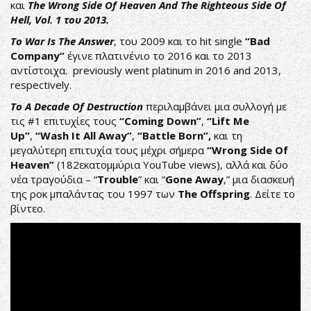
και
The Wrong Side Of Heaven And The Righteous Side Of
Hell, Vol. 1 του 2013.
Το War Is The Answer
, του 2009 και το hit single
“Bad
Company”
έγινε πλατινένιο το 2016 και το 2013
αντίστοιχα. previously went platinum in 2016 and 2013,
respectively.
Το A Decade Of Destruction
περιλαμβάνει μια συλλογή με
τις #1 επιτυχίες τους
“Coming Down”
,
“Lift Me
Up”
,
“Wash It All Away”
,
“Battle Born”,
και τη
μεγαλύτερη επιτυχία τους μέχρι σήμερα
“Wrong Side Of
Heaven”
(182εκατομμύρια YouTube views), αλλά και δύο
νέα τραγούδια – “
Trouble
” και “
Gone Away
,” μια διασκευή
της ροκ μπαλάντας του 1997 των
The Offspring
. Δείτε το
βίντεο.