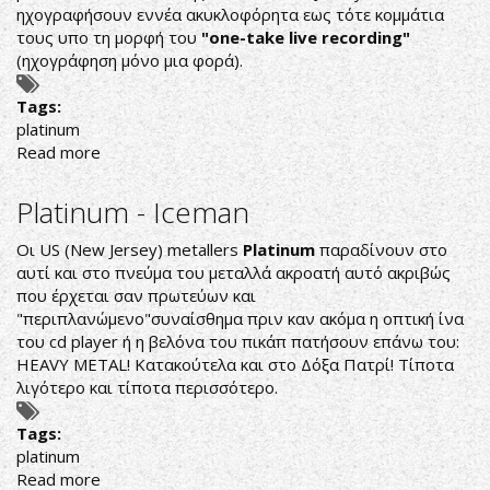
ηχογραφήσουν εννέα ακυκλοφόρητα εως τότε κομμάτια
τους υπο τη μορφή του
"one-take live recording"
(ηχογράφηση μόνο μια φορά).
Tags:
platinum
Read more
about
Platinum
"Vanitas"
Platinum - Iceman
Οι US (New Jersey) metallers
Platinum
παραδίνουν στο
αυτί και στο πνεύμα του μεταλλά ακροατή αυτό ακριβώς
που έρχεται σαν πρωτεύων και
"περιπλανώμενο"συναίσθημα πριν καν ακόμα η οπτική ίνα
του cd player ή η βελόνα του πικάπ πατήσουν επάνω του:
HEAVY METAL! Κατακούτελα και στο Δόξα Πατρί! Τίποτα
λιγότερο και τίποτα περισσότερο.
Tags:
platinum
Read more
about