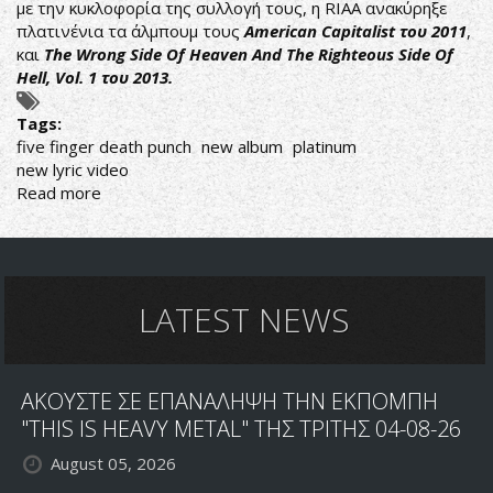
με την κυκλοφορία της συλλογή τους, η RIAA ανακύρηξε
πλατινένια τα άλμπουμ τους
American Capitalist του 2011
,
και
The Wrong Side Of Heaven And The Righteous Side Of
Hell, Vol. 1 του 2013.
Tags:
five finger death punch
new album
platinum
new lyric video
Read more
about
FIVE
FINGER
DEATH
PUNCH
ΝΕΟ
LATEST NEWS
LYRIC
GONE
AWAY
ΑΚΟΥΣΤΕ ΣΕ ΕΠΑΝΑΛΗΨΗ ΤΗΝ ΕΚΠΟΜΠΗ
"THIS IS HEAVY METAL" ΤΗΣ ΤΡΙΤΗΣ 04-08-26
August 05, 2026