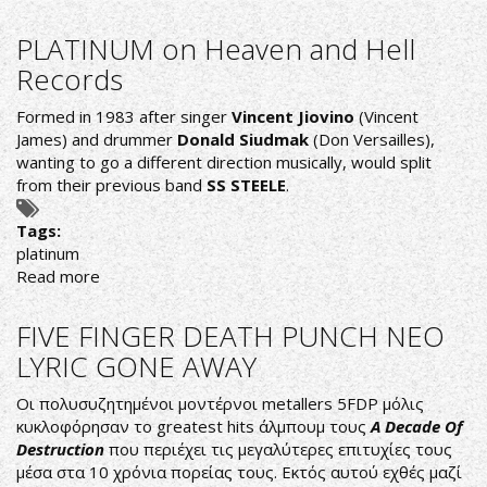
Platinum
-
PLATINUM on Heaven and Hell
Iceman
Records
Formed in 1983 after singer
Vincent Jiovino
(Vincent
James) and drummer
Donald Siudmak
(Don Versailles),
wanting to go a different direction musically, would split
from their previous band
SS STEELE
.
Tags:
platinum
Read more
about
PLATINUM
on
FIVE FINGER DEATH PUNCH ΝΕΟ
Heaven
LYRIC GONE AWAY
and
Hell
Οι πολυσυζητημένοι μοντέρνοι metallers 5FDP μόλις
Records
κυκλοφόρησαν το greatest hits άλμπουμ τους
A
Decade Of
Destruction
που περιέχει τις μεγαλύτερες επιτυχίες τους
μέσα στα 10 χρόνια πορείας τους. Εκτός αυτού εχθές μαζί