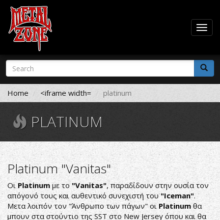
Togg
navig
Skip
Search
to
form
main
Search
content
Home
<iframe width=
platinum
PLATINUM
Platinum "Vanitas"
Οι
Platinum
με το
"Vanitas"
, παραδίδουν στην ουσία τον
απόγονό τους και αυθεντικό συνεχιστή του
"Iceman"
.
Μετα λοιπόν τον "Άνθρωπο των πάγων" οι
Platinum
θα
μπουν στα στούντιο της SST στο New Jersey όπου και θα