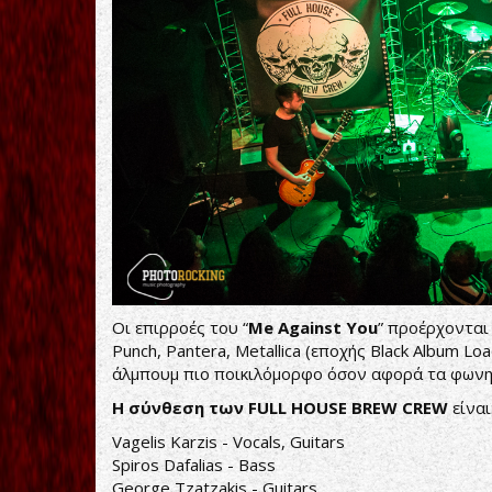
Οι επιρροές του “
Me Against You
” προέρχονται 
Punch, Pantera, Metallica (εποχής Black Album Loa
άλμπουμ πιο ποικιλόμορφο όσον αφορά τα φωνητι
Η
σύνθεση
των
FULL HOUSE BREW CREW
είναι
Vagelis Karzis - Vocals, Guitars
Spiros Dafalias - Bass
George Tzatzakis - Guitars