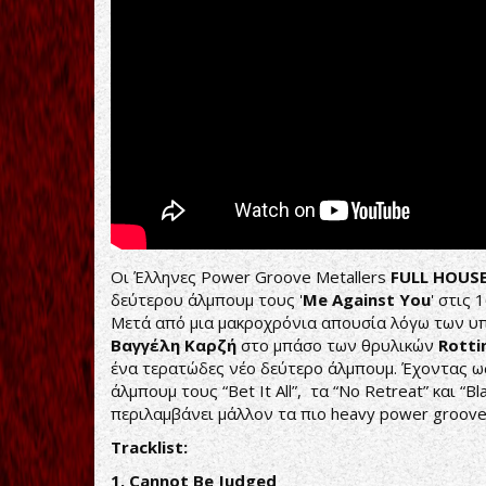
rehearsal!
Οι Έλληνες Power Groove Metallers
FULL HOUS
δεύτερου άλμπουμ τους '
Me Against You
' στις
Μετά από μια μακροχρόνια απουσία λόγω των υ
Βαγγέλη Καρζή
στο μπάσο των θρυλικών
Rotti
ένα τερατώδες νέο δεύτερο άλμπουμ. Έχοντας ω
άλμπουμ τους “Bet It All”, τα “No Retreat” και “
περιλαμβάνει μάλλον τα πιο heavy power groov
Tracklist:
1. Cannot Be Judged