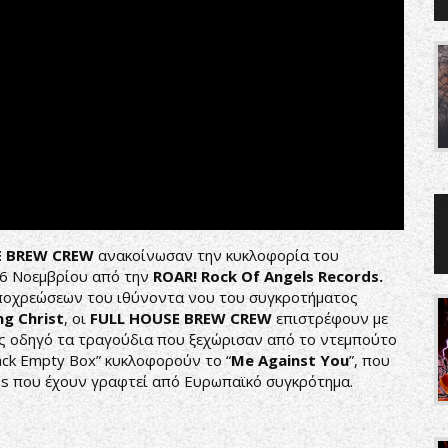
E BREW CREW
ανακοίνωσαν την κυκλοφορία του
 16 Νοεμβρίου από την
ROAR! Rock Of Angels Records.
ποχρεώσεων του ιθύνοντα νου του συγκροτήματος
ng Christ
, οι
FULL HOUSE BREW CREW
επιστρέφουν με
ς οδηγό τα τραγούδια που ξεχώρισαν από το ντεμπούτο
Black Empty Box” κυκλοφορούν το “
Me Against You
”, που
es που έχουν γραφτεί από Ευρωπαϊκό συγκρότημα.