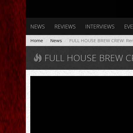
NEWS
REVIEWS
INTERVIEWS
EV
Home
News
FULL HOUSE BREW CREW: Rem
FULL HOUSE BREW C
Full
House
Brew
Crew
No
Retreat
official