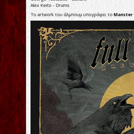
Alex Keito - Drums
To artwork του άλμπουμ υπογράφει το
Manster 