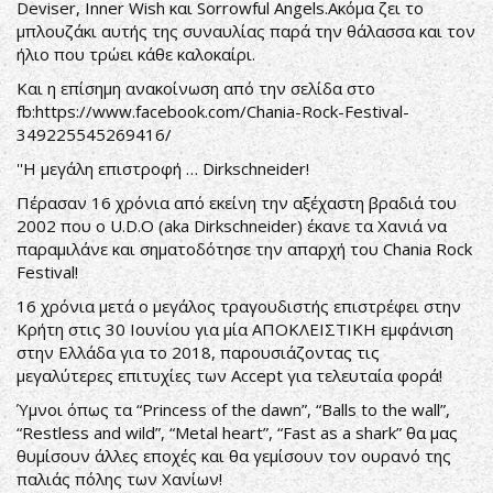
Deviser, Inner Wish και Sorrowful Angels.Ακόμα ζει το
μπλουζάκι αυτής της συναυλίας παρά την θάλασσα και τον
ήλιο που τρώει κάθε καλοκαίρι.
Και η επίσημη ανακοίνωση από την σελίδα στο
fb:
https://www.facebook.com/Chania-Rock-Festival-
349225545269416/
''Η μεγάλη επιστροφή … Dirkschneider!
Πέρασαν 16 χρόνια από εκείνη την αξέχαστη βραδιά του
2002 που ο U.D.O (aka Dirkschneider) έκανε τα Χανιά να
παραμιλάνε και σηματοδότησε την απαρχή του Chania Rock
Festival!
16 χρόνια μετά ο μεγάλος τραγουδιστής επιστρέφει στην
Κρήτη στις 30 Ιουνίου για μία ΑΠΟΚΛΕΙΣΤΙΚΗ εμφάνιση
στην Ελλάδα για το 2018, παρουσιάζοντας τις
μεγαλύτερες επιτυχίες των Accept για τελευταία φορά!
Ύμνοι όπως τα “Princess of the dawn”, “Balls to the wall”,
“Restless and wild”, “Metal heart”, “Fast as a shark” θα μας
θυμίσουν άλλες εποχές και θα γεμίσουν τον ουρανό της
παλιάς πόλης των Χανίων!