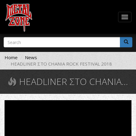
Togg
navig
Skip
Search
to
form
main
Search
content
Home
News
HEADLINER ΣΤΟ CHANIA ROCK FESTIVAL 2018
HEADLINER ΣΤΟ CHANIA ROCK FESTIVAL 2018
Chania
Rock
Festival
2002: