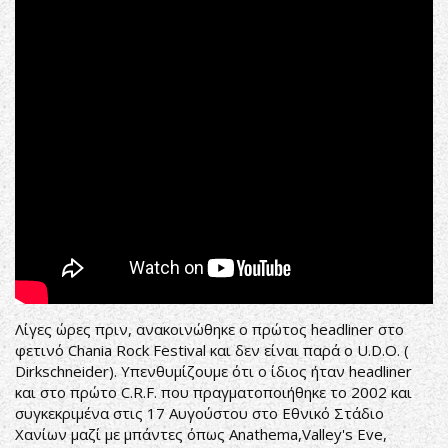
UDO
-
Metal
Heart
Λίγες ώρες πριν, ανακοινώθηκε ο πρώτος headliner στο
φετινό Chania Rock Festival και δεν είναι παρά ο U.D.O. (
Dirkschneider). Υπενθυμίζουμε ότι ο ίδιος ήταν headliner
και στο πρώτο C.R.F. που πραγματοποιήθηκε το 2002 και
συγκεκριμένα στις 17 Αυγούστου στο Εθνικό Στάδιο
Χανίων μαζί με μπάντες όπως Anathema,Valley's Eve,