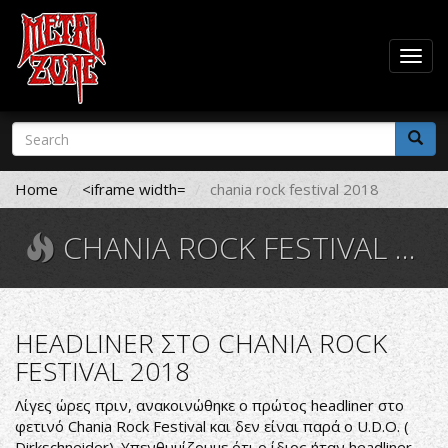
Togg
navig
Skip
Search
to
form
main
Search
content
Home
<iframe width=
chania rock festival 2018
CHANIA ROCK FESTIVAL 2018
HEADLINER ΣΤΟ CHANIA ROCK
FESTIVAL 2018
Λίγες ώρες πριν, ανακοινώθηκε ο πρώτος headliner στο
φετινό Chania Rock Festival και δεν είναι παρά ο U.D.O. (
Dirkschneider). Υπενθυμίζουμε ότι ο ίδιος ήταν headliner