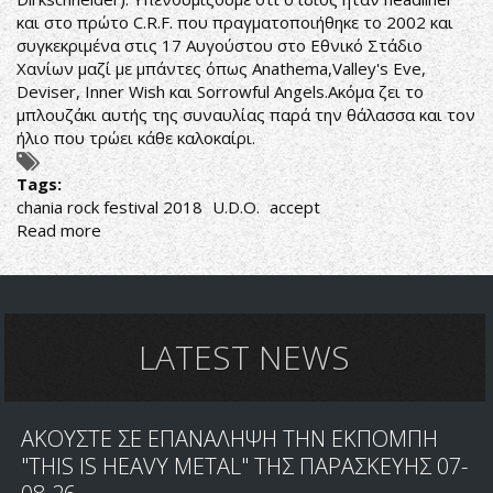
και στο πρώτο C.R.F. που πραγματοποιήθηκε το 2002 και
συγκεκριμένα στις 17 Αυγούστου στο Εθνικό Στάδιο
Χανίων μαζί με μπάντες όπως Anathema,Valley's Eve,
Deviser, Inner Wish και Sorrowful Angels.Ακόμα ζει το
μπλουζάκι αυτής της συναυλίας παρά την θάλασσα και τον
ήλιο που τρώει κάθε καλοκαίρι.
Tags:
chania rock festival 2018
U.D.O.
accept
Read more
about
HEADLINER
ΣΤΟ
CHANIA
ROCK
FESTIVAL
LATEST NEWS
2018
ΑΚΟΥΣΤΕ ΣΕ ΕΠΑΝΑΛΗΨΗ ΤΗΝ ΕΚΠΟΜΠΗ
"THIS IS HEAVY METAL" ΤΗΣ ΠΑΡΑΣΚΕΥΗΣ 07-