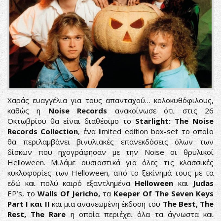
Χαράς ευαγγέλια για τους απανταχού… κολοκυθόφιλους,
καθώς η
Noise Records
ανακοίνωσε ότι στις 26
Οκτωβρίου θα είναι διαθέσιμο το
Starlight: The Noise
Records Collection
, ένα limited edition box-set το οποίο
θα περιλαμβάνει βινυλιακές επανεκδόσεις όλων των
δίσκων που ηχογράφησαν με την Noise οι θρυλικοί
Helloween. Μιλάμε ουσιαστικά για όλες τις κλασσικές
κυκλοφορίες των Helloween, από το ξεκίνημά τους με τα
εδώ και πολύ καιρό εξαντλημένα
Helloween
και
Judas
EP’s, το
Walls Of Jericho,
τα
Keeper
Of The Seven Keys
Part I και II
και μια ανανεωμένη έκδοση του
The Best, The
Rest, The Rare
η οποία περιέχει όλα τα άγνωστα και