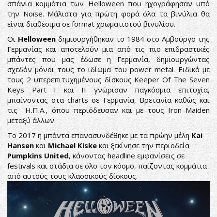
σπάνια κομμάτια των Helloween που ηχογράφησαν υπό
την Noise. Μάλιστα για πρώτη φορά όλα τα βινύλια θα
είναι διαθέσιμα σε format χρωματιστού βινυλίου.
Οι
Helloween
δημιουργήθηκαν το 1984 στο Αμβούργο της
Γερμανίας και αποτελούν μια από τις πιο επιδραστικές
μπάντες που μας έδωσε η Γερμανία, δημιουργώντας
σχεδόν μόνοι τους το ιδίωμα του power metal. Ειδικά με
τους 2 υπερεπιτυχημένους δίσκους Keeper Of The Seven
Keys Part I και II γνώρισαν παγκόσμια επιτυχία,
μπαίνοντας στα charts σε Γερμανία, Βρετανία καθώς και
τις Η.Π.Α., όπου περιόδευσαν και με τους Iron Maiden
μεταξύ άλλων.
Το 2017 η μπάντα επανασυνδέθηκε με τα πρώην μέλη
Kai
Hansen
και
Michael Kiske
και ξεκίνησε την περιοδεία
Pumpkins United
, κάνοντας headline εμφανίσεις σε
festivals και στάδια σε όλο τον κόσμο, παίζοντας κομμάτια
από αυτούς τους κλασσικούς δίσκους.