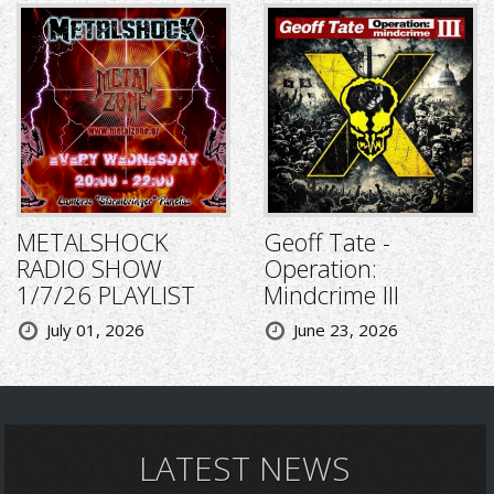
METALSHOCK
Geoff Tate -
RADIO SHOW
Operation:
1/7/26 PLAYLIST
Mindcrime III
July 01, 2026
June 23, 2026
LATEST NEWS