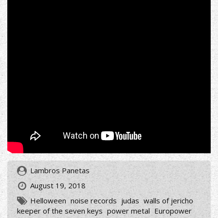
Lambros Panetas
August 19, 2018
Helloween
noise records
judas
walls of jericho
keeper of the seven keys
power metal
Europower