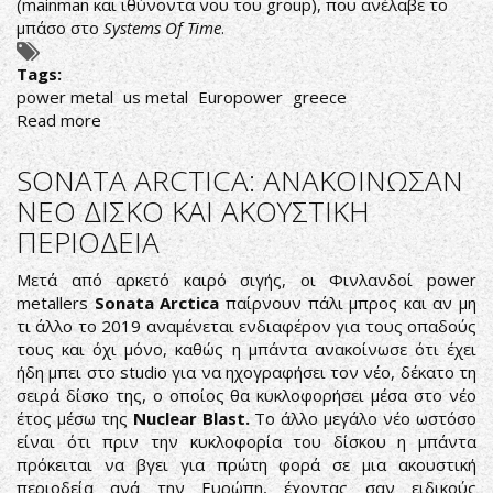
(mainman και ιθύνοντα νου του group), που ανέλαβε το
μπάσο στο
Systems Of Time
.
Tags:
power metal
us metal
Europower
greece
Read more
about
US
Europower
SONATA ARCTICA: ΑΝΑΚΟΙΝΩΣΑΝ
From
ΝΕΟ ΔΙΣΚΟ ΚΑΙ ΑΚΟΥΣΤΙΚΗ
Greece
ΠΕΡΙΟΔΕΙΑ
Μετά από αρκετό καιρό σιγής, οι Φινλανδοί power
metallers
Sonata Arctica
παίρνουν πάλι μπρος και αν μη
τι άλλο το 2019 αναμένεται ενδιαφέρον για τους οπαδούς
τους και όχι μόνο, καθώς η μπάντα ανακοίνωσε ότι έχει
ήδη μπει στο studio για να ηχογραφήσει τον νέο, δέκατο τη
σειρά δίσκο της, ο οποίος θα κυκλοφορήσει μέσα στο νέο
έτος μέσω της
Nuclear Blast.
Το άλλο μεγάλο νέο ωστόσο
είναι ότι πριν την κυκλοφορία του δίσκου η μπάντα
πρόκειται να βγει για πρώτη φορά σε μια ακουστική
περιοδεία ανά την Ευρώπη, έχοντας σαν ειδικούς