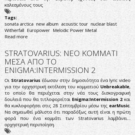
καλεσμένους τους
Tags:
sonata arctica
new album
acoustic tour
nuclear blast
Witherfall
Europower
Melodic Power Metal
Read more
about
SONATA
ARCTICA:
STRATOVARIUS: ΝΕΟ ΚΟΜΜΑΤΙ
ΑΝΑΚΟΙΝΩΣΑΝ
ΜΕΣΑ ΑΠΟ ΤΟ
ΝΕΟ
ENIGMA:INTERMISSION 2
ΔΙΣΚΟ
ΚΑΙ
Οι
Stratovarius
έδωσαν στην δημοσιότητα ένα lyric video
ΑΚΟΥΣΤΙΚΗ
για την ορχηστρική εκτέλεση του κομματιού
Unbreakable
,
ΠΕΡΙΟΔΕΙΑ
το οποίο θα περιέχεται στην νέα τους δισκογραφική
δουλειά που θα τιτλοφορείται
Enigma:Intermission 2
και
θα κυκλοφορήσει στις 28 Σεπτεμβρίου μέσω της
earMusic
.
Να σημειωθεί μάλιστα ότι παραδόξως αυτή είναι η πρώτη
φορά που ένα κομμάτι των Stratovarius λαμβάνει…
ορχηστρική περιποίηση.