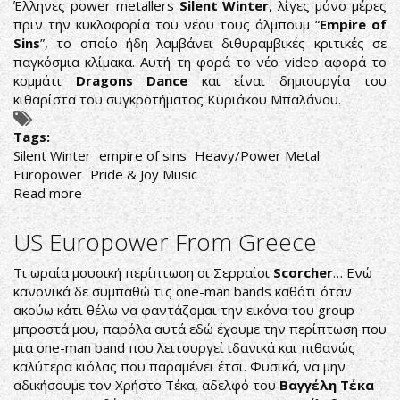
Έλληνες power metallers
Silent Winter
, λίγες μόνο μέρες
πριν την κυκλοφορία του νέου τους άλμπουμ “
Empire of
Sins
”, το οποίο ήδη λαμβάνει διθυραμβικές κριτικές σε
παγκόσμια κλίμακα. Αυτή τη φορά το νέο video αφορά το
κομμάτι
Dragons Dance
και είναι δημιουργία του
κιθαρίστα του συγκροτήματος Κυριάκου Μπαλάνου.
Tags:
Silent Winter
empire of sins
Heavy/Power Metal
Europower
Pride & Joy Music
Read more
about
SILENT
WINTER:
US Europower From Greece
ΑΛΛΟ
ΕΝΑ
Τι ωραία μουσική περίπτωση οι Σερραίοι
Scorcher
… Ενώ
ΚΟΜΜΑΤΙ
κανονικά δε συμπαθώ τις one-man bands καθότι όταν
ΜΕΣΑ
ακούω κάτι θέλω να φαντάζομαι την εικόνα του group
ΑΠΟ
μπροστά μου, παρόλα αυτά εδώ έχουμε την περίπτωση που
ΤΟΝ
μια one-man band που λειτουργεί ιδανικά και πιθανώς
ΝΕΟ
καλύτερα κιόλας που παραμένει έτσι. Φυσικά, να μην
ΔΙΣΚΟ
αδικήσουμε τον Χρήστο Τέκα, αδελφό του
Βαγγέλη Τέκα