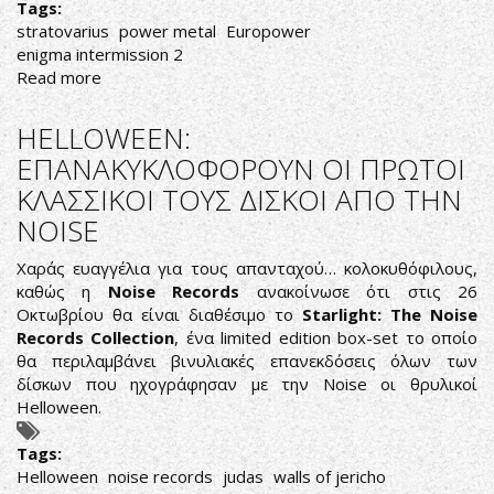
Tags:
stratovarius
power metal
Europower
enigma intermission 2
Read more
about
STRATOVARIUS:
ΝΕΟ
HELLOWEEN:
ΚΟΜΜΑΤΙ
ΕΠΑΝΑΚΥΚΛΟΦΟΡΟΥΝ ΟΙ ΠΡΩΤΟΙ
ΜΕΣΑ
ΚΛΑΣΣΙΚΟΙ ΤΟΥΣ ΔΙΣΚΟΙ ΑΠΟ ΤΗΝ
ΑΠΟ
ΤΟ
NOISE
ENIGMA:INTERMISSION
2
Χαράς ευαγγέλια για τους απανταχού… κολοκυθόφιλους,
καθώς η
Noise Records
ανακοίνωσε ότι στις 26
Οκτωβρίου θα είναι διαθέσιμο το
Starlight: The Noise
Records Collection
, ένα limited edition box-set το οποίο
θα περιλαμβάνει βινυλιακές επανεκδόσεις όλων των
δίσκων που ηχογράφησαν με την Noise οι θρυλικοί
Helloween.
Tags:
Helloween
noise records
judas
walls of jericho