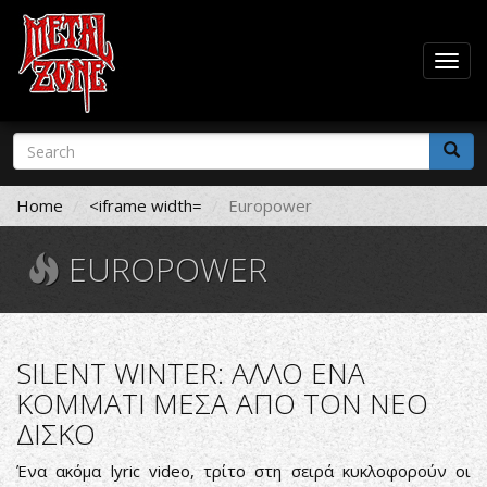
Togg
navig
Skip
Search
to
form
main
Search
content
Home
<iframe width=
Europower
EUROPOWER
SILENT WINTER: ΑΛΛΟ ΕΝΑ
ΚΟΜΜΑΤΙ ΜΕΣΑ ΑΠΟ ΤΟΝ ΝΕΟ
ΔΙΣΚΟ
Ένα ακόμα lyric video, τρίτο στη σειρά κυκλοφορούν οι