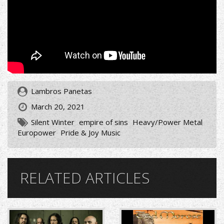
Lambros Panetas
March 20, 2021
Silent Winter
empire of sins
Heavy/Power Metal
Europower
Pride & Joy Music
RELATED ARTICLES