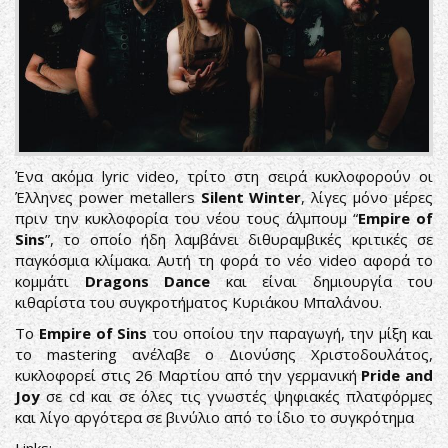
Ένα ακόμα lyric video, τρίτο στη σειρά κυκλοφορούν οι
Έλληνες power metallers
Silent Winter
, λίγες μόνο μέρες
πριν την κυκλοφορία του νέου τους άλμπουμ “
Empire of
Sins
”, το οποίο ήδη λαμβάνει διθυραμβικές κριτικές σε
παγκόσμια κλίμακα. Αυτή τη φορά το νέο video αφορά το
κομμάτι
Dragons Dance
και είναι δημιουργία του
κιθαρίστα του συγκροτήματος Κυριάκου Μπαλάνου.
Το
Empire of Sins
του οποίου την παραγωγή, την μίξη και
το mastering ανέλαβε ο Διονύσης Χριστοδουλάτος,
κυκλοφορεί στις 26 Μαρτίου από την γερμανική
Pride and
Joy
σε cd και σε όλες τις γνωστές ψηφιακές πλατφόρμες
και λίγο αργότερα σε βινύλιο από το ίδιο το συγκρότημα
Links: