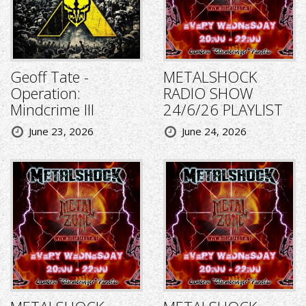
Geoff Tate -
METALSHOCK
Operation:
RADIO SHOW
Mindcrime III
24/6/26 PLAYLIST
June 23, 2026
June 24, 2026