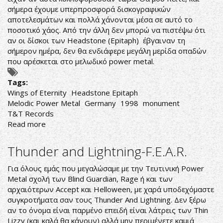
σήμερα έχουμε υπερπροσφορά δισκογραφικών
αποτελεσμάτων και πολλά χάνονται μέσα σε αυτό το
ποσοτικό χάος. Από την άλλη δεν μπορώ να πιστέψω ότι
αν οι δίσκοι των Headstone (Epitaph) έβγαιναν τη
σήμερον ημέρα, δεν θα ενδιάφερε μεγάλη μερίδα οπαδών
που αρέσκεται στο μελωδικό power metal.
Tags:
Wings of Eternity
Headstone Epitaph
Melodic Power Metal
Germany
1998
monument
T&T Records
Read more
about
Headstone
Epitaph-
Thunder and Lightning-F.E.A.R.
Wings
of
Για όλους εμάς που μεγαλώσαμε με την Τευτινική Power
Eternity
Metal σχολή των Blind Guardian, Rage ή και των
αρχαιότερων Accept και Helloween, με χαρά υποδεχόμαστε
συγκροτήματα σαν τους Thunder And Lightning. Δεν ξέρω
αν το όνομα είναι παρμένο επειδή είναι λάτρεις των Thin
Lizzy (και καλά θα κάνουν) αλλά μην περιμένετε καμιά