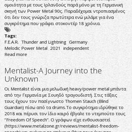
ομοιότητα με τους Ιρλανδούς παρά μόνο με τη Γερμανική
σκηνή των Power Metal 90ς. Παραδέχομαι ντροπιασμένος
ότι δεν τους γνώριζα πρωτύτερα ενώ μιλάμε για ένα
συγκρότημα που γράφει στοκοντέρ 18 χρόνια.
Tags:
F.E.A.R.
Thunder and Lightning
Germany
Melodic Power Metal
2021
independent
Read more
about
Thunder
and
Mentalist-A Journey into the
Lightning-
Unknown
F.E.A.R.
Οι Mentalist είναι μια μελωδική heavy/power metal μπάντα
από την Γερμανία με Σουηδό τραγουδιστή. Στις τάξεις
τους έχουν τον πασίγνωστο Thomen Stauch (Blind
Guardian) πίσω από τα drums.Το συγκρότημα ιδρύθηκε το
2018 και πέρυσι τον ίδιο καιρό έβγαλε το ντεμπούτο τους
‘’Freedom Of Speech’’. Ο γράφων είχε ενθουσιαστεί
(
https://www.metalzone.gr/reviews/mentalist-freedom-