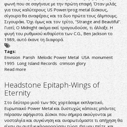
φωνή που σε σαγήνευε με την πρώτη επαφή. Όταν μιλάς
για τους καλύτερους US Power/prog metal δίσκους,
σίγουρα θα αναφέρεις και τα δυο πρώτα τους άλμπουμς.
Σιγουράκι. Όχι όμως και τον τρίτο, ''Strange and Beautiful''.
Γιατί; Ο Midnight ακόμα εκεί τραγουδούσε, τι άλλαξε. Η
φυγή του ρυθμικού κιθαρίστα των C.G., Ben Jackson το
1989, αυτό έκανε τη διαφορά.
Tags:
Envision
Parish
Melodic Power Metal
USA
monument
1995
Long Island Records
crimson glory
Read more
about
Parish-
Envision
Headstone Epitaph-Wings of
Eternity
Στο δεύτερο μισό των 90ς χορτάσαμε εκπληκτικό,
Ευρωπαικό Power Metal και δυστυχώς κάποιες μπάντες
πέρασαν αψήφιστα. Δίσκοι που σήμερα ακούγονται με
νοσταλγία και συγκίνηση και αναρωτιόμαστε τι απήχηση θα
είχαν αν αυτά κυκλοφορούσαν τώρα. Θα μου πείτε, και