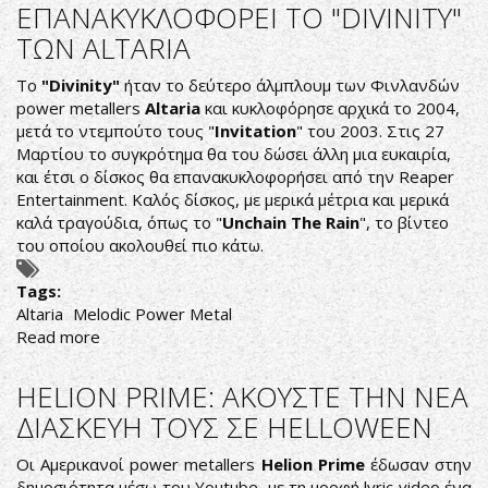
BANE:
EΠΑΝΑΚΥΚΛΟΦΟΡΕΙ ΤΟ "DIVINITY"
ETOIMAZOYN
TΩΝ ALTARIA
NEO
ALBUM
Το
"Divinity"
ήταν το δεύτερο άλμπλουμ των Φινλανδών
power metallers
Αltaria
και κυκλοφόρησε αρχικά το 2004,
μετά το ντεμπούτο τους "
Invitation
" του 2003. Στις 27
Μαρτίου το συγκρότημα θα του δώσει άλλη μια ευκαιρία,
και έτσι ο δίσκος θα επανακυκλοφορήσει από την Reaper
Entertainment. Καλός δίσκος, με μερικά μέτρια και μερικά
καλά τραγούδια, όπως το "
Unchain The Rain
", το βίντεο
του οποίου ακολουθεί πιο κάτω.
Tags:
Αltaria
Melodic Power Metal
Read more
about
EΠΑΝΑΚΥΚΛΟΦΟΡΕΙ
ΤΟ
HELION PRIME: ΑΚΟΥΣΤΕ ΤΗΝ ΝΕΑ
"DIVINITY"
ΔΙΑΣΚΕΥΗ ΤΟΥΣ ΣΕ HELLOWEEN
TΩΝ
ALTARIA
Οι Αμερικανοί power metallers
Helion Prime
έδωσαν στην
δημοσιότητα μέσω του Youtube με τη μορφή lyric video ένα