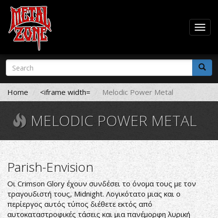
Togg
navig
Skip
Search
to
form
main
Search
content
Home
<iframe width=
Melodic Power Metal
MELODIC POWER METAL
Parish-Envision
Οι Crimson Glory έχουν συνδέσει το όνομα τους με τον
τραγουδιστή τους, Midnight. Λογικότατο μιας και ο
περίεργος αυτός τύπος διέθετε εκτός από
αυτοκαταστροφικές τάσεις και μια πανέμορφη λυρική