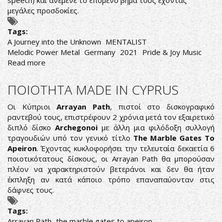
speech
) και ανέμενε το επόμενο βήμα τους έχοντας
μεγάλες προσδοκίες.
Tags:
A Journey into the Unknown
MENTALIST
Melodic Power Metal
Germany
2021
Pride & Joy Music
Read more
about
Mentalist-
A
ΠΟΙΟΤΗΤΑ MADE IN CYPRUS
Journey
into
Οι Κύπριοι
Arrayan Path
, πιστοί στο δισκογραφικό
the
ραντεβού τους, επιστρέφουν 2 χρόνια μετά τον εξαιρετικό
Unknown
διπλό δίσκο
Archegonoi
με άλλη μια φιλόδοξη συλλογή
τραγουδιών υπό τον γενικό τίτλο
The Marble Gates To
Apeiron
. Έχοντας κυκλοφορήσει την τελευταία δεκαετία 6
ποιοτικότατους δίσκους, οι Arrayan Path θα μπορούσαν
πλέον να χαρακτηριστούν βετεράνοι και δεν θα ήταν
έκπληξη αν κατά κάποιο τρόπο επαναπαύονταν στις
δάφνες τους.
Tags:
Arrayan Path
the marble gates to apeiron