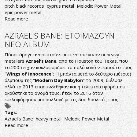
pitch black records
cyprus metal
Melodic Power Metal
epic power metal
Read more
about
ΠΟΙΟΤΗΤΑ
MADE
AZRAEL'S BANE: ETOIMAZOYN
IN
NEO ALBUM
CYPRUS
Πόσοι άραγε αναρωτιούνται τι να απέγιναν οι heavy
metallers
Azrael's Bane
, από το Houston του Texas, που
το 2005 είχαν κυκλοφορήσει το πολύ καλό ντεμπούτο τους
"
Wings of Innocence
"; Η μπάντα μετά το δεύτερο (μέτριο)
άλμπουμ της "
Modern Day Babylon
" το 2009, διέλυσε
αλλά το 2013 επασυνδέθηκαν και η τελευταία φορά που
ακούστηκε το όνομά τους, ήταν το 2016 όταν
κυκλοφόρησαν μια συλλογή με τις δυο δουλειές τους.
Tags:
Azrael's Bane
heavy metal
Melodic Power Metal
Read more
about
AZRAEL'S