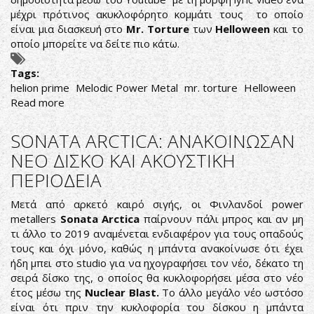
μέχρι πρότινος ακυκλοφόρητο κομμάτι τους το οποίο
είναι μια διασκευή στο
Mr. Torture
των
Helloween
και το
οποίο μπορείτε να δείτε πιο κάτω.
Tags:
helion prime
Melodic Power Metal
mr. torture
Helloween
Read more
about
HELION
PRIME:
SONATA ARCTICA: ΑΝΑΚΟΙΝΩΣΑΝ
ΑΚΟΥΣΤΕ
ΝΕΟ ΔΙΣΚΟ ΚΑΙ ΑΚΟΥΣΤΙΚΗ
ΤΗΝ
ΠΕΡΙΟΔΕΙΑ
ΝΕΑ
ΔΙΑΣΚΕΥΗ
Μετά από αρκετό καιρό σιγής, οι Φινλανδοί power
ΤΟΥΣ
metallers
Sonata Arctica
παίρνουν πάλι μπρος και αν μη
ΣΕ
τι άλλο το 2019 αναμένεται ενδιαφέρον για τους οπαδούς
HELLOWEEN
τους και όχι μόνο, καθώς η μπάντα ανακοίνωσε ότι έχει
ήδη μπει στο studio για να ηχογραφήσει τον νέο, δέκατο τη
σειρά δίσκο της, ο οποίος θα κυκλοφορήσει μέσα στο νέο
έτος μέσω της
Nuclear Blast.
Το άλλο μεγάλο νέο ωστόσο
είναι ότι πριν την κυκλοφορία του δίσκου η μπάντα